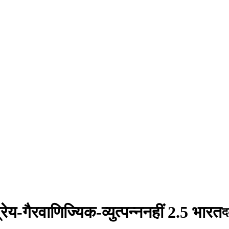
्रेय-गैरवाणिज्यिक-व्युत्पन्ननहीं 2.5 भारत
द