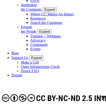
FAQs
Implement
the Commons
Expand
Where CC Makes An Impact
Resources
Search the Commons
Engage
the People
Expand
Training + Webinars
Advocacy
Community
Events
Blog
Support Us
Expand
Make a Gift
Open Infrastructure Circle
Donor FAQ
Donate
CC BY-NC-ND 2.5 IN
श