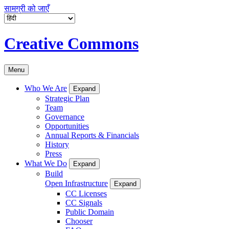
सामग्री को जाएँ
Creative Commons
Menu
Who We Are
Expand
Strategic Plan
Team
Governance
Opportunities
Annual Reports & Financials
History
Press
What We Do
Expand
Build
Open Infrastructure
Expand
CC Licenses
CC Signals
Public Domain
Chooser