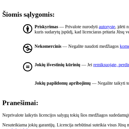
Šiomis sąlygomis:
Priskyrimas
— Privalote nurodyti
autorystę
, įdėti 
kuris sudarytų įspūdį, kad licenciaras pritaria Jūsų
Nekomercinis
— Negalite naudoti medžiagos
komer
Jokių išvestinių kūrinių
— Jei
remiksuojate, perdi
Jokių papildomų apribojimų
— Negalite taikyti t
Pranešimai:
Neprivalote laikytis licencijos salygų tokių šios medžiagos sudedamųjų 
Nesuteikiama jokių garantijų. Licencija nebūtinai suteikia visus Jūsų 