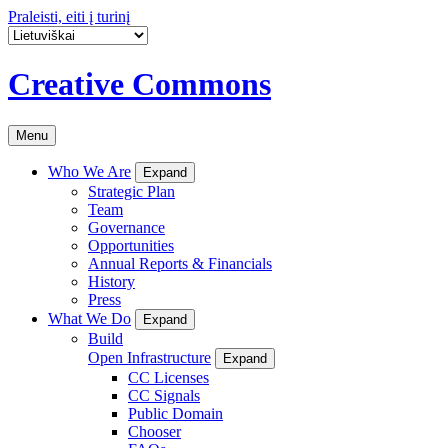
Praleisti, eiti į turinį
Creative Commons
Menu
Who We Are
Expand
Strategic Plan
Team
Governance
Opportunities
Annual Reports & Financials
History
Press
What We Do
Expand
Build
Open Infrastructure
Expand
CC Licenses
CC Signals
Public Domain
Chooser