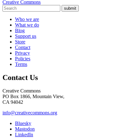
Creative Commons
submit
Who we are
What we do
Blog
Support us
Store
Contact
Privacy
Policies
Terms
Contact Us
Creative Commons
PO Box 1866, Mountain View,
CA 94042
info@creativecommons.org
Bluesky
Mastodon
LinkedIn