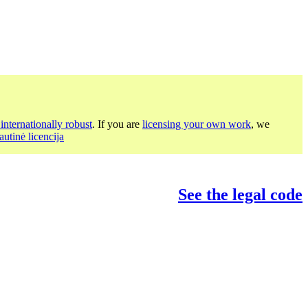
internationally robust
. If you are
licensing your own work
, we
utinė licencija
See the legal code