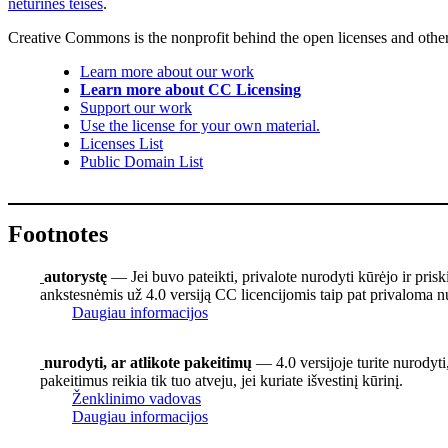
neturinės teisės
.
Creative Commons is the nonprofit behind the open licenses and other le
Learn more about our work
Learn more about CC Licensing
Support our work
Use the license for your own material.
Licenses List
Public Domain List
Footnotes
autorystę
— Jei buvo pateikti, privalote nurodyti kūrėjo ir pris
ankstesnėmis už 4.0 versiją CC licencijomis taip pat privaloma nu
Daugiau informacijos
nurodyti, ar atlikote pakeitimų
— 4.0 versijoje turite nurodyti,
pakeitimus reikia tik tuo atveju, jei kuriate išvestinį kūrinį.
Ženklinimo vadovas
Daugiau informacijos