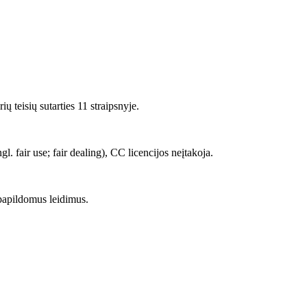
 teisių sutarties 11 straipsnyje.
 fair use; fair dealing), CC licencijos neįtakoja.
papildomus leidimus.