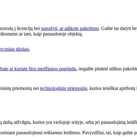
nuorodą į licenciją bei
nurodyti, ar atlikote pakeitimų
. Galite tai daryti 
 veiksmams ar tam, kaip panaudotoje objektą.
ciniais tikslais
.
rbate ar kuriate šios medžiagos pagrindu
, negalite platinti atlikus pake
eisinių priemonių nei
technologinių priemonių
, kurios teisiškai apribotų 
dalių atžvilgiu, kurios yra viešojoje srityje, arba jei panaudojimą leidži
norimam panaudojimui reikiamus leidimus. Pavyzdžiui, tai, kaip galite p