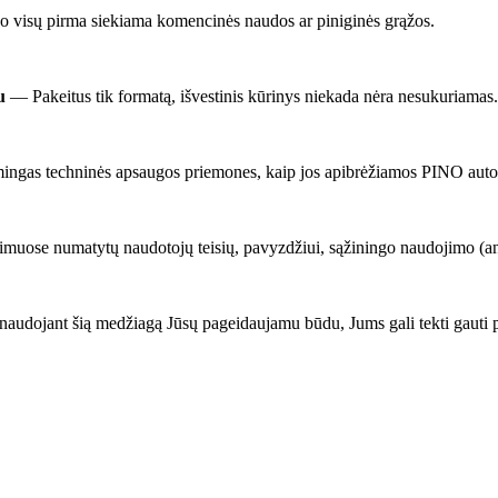
 visų pirma siekiama komencinės naudos ar piniginės grąžos.
u
— Pakeitus tik formatą, išvestinis kūrinys niekada nėra nesukuriamas.
mingas techninės apsaugos priemones, kaip jos apibrėžiamos PINO autorių
imuose numatytų naudotojų teisių, pavyzdžiui, sąžiningo naudojimo (angl.
audojant šią medžiagą Jūsų pageidaujamu būdu, Jums gali tekti gauti 