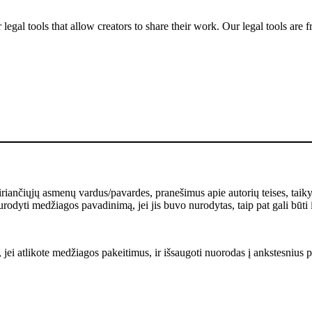
gal tools that allow creators to share their work. Our legal tools are fr
kiriančiųjų asmenų vardus/pavardes, pranešimus apie autorių teises, taik
rodyti medžiagos pavadinimą, jei jis buvo nurodytas, taip pat gali būti 
 jei atlikote medžiagos pakeitimus, ir išsaugoti nuorodas į ankstesnius pa