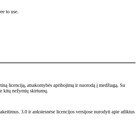
ee to use.
ytiną licenciją, atsakomybės apribojimą ir nuorodą į medžiagą. Su
ir kitų nežymių skirtumų.
keitimus. 3.0 ir ankstesnėse licencijos versijose nurodyti apie atliktus