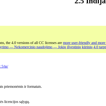
2.5 Indija
ons, the 4.0 versions of all CC licenses are
more user-friendly and more 
yrimo — Nekomercinio naudojimo — Jokių išvestinių kūrinių 4.0 tarpta
.5/in/
is priemonėmis ir formatais.
tės licencijos sąlygų.