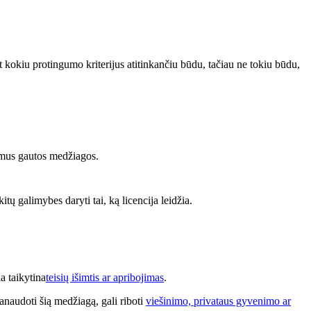
bet kokiu protingumo kriterijus atitinkančiu būdu, tačiau ne tokiu būdu,
itimus gautos medžiagos.
kitų galimybes daryti tai, ką licencija leidžia.
a taikytina
teisių išimtis ar apribojimas
.
anaudoti šią medžiagą, gali riboti
viešinimo, privataus gyvenimo ar