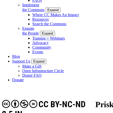
FAQs
Implement
the Commons
Expand
Where CC Makes An Impact
Resources
Search the Commons
Engage
the People
Expand
Training + Webinars
Advocacy
Community
Events
Blog
Support Us
Expand
Make a Gift
Open Infrastructure Circle
Donor FAQ
Donate
CC BY-NC-ND
Pris