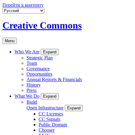
Перейти к контенту
Creative Commons
Menu
Who We Are
Expand
Strategic Plan
Team
Governance
Opportunities
Annual Reports & Financials
History
Press
What We Do
Expand
Build
Open Infrastructure
Expand
CC Licenses
CC Signals
Public Domain
Chooser