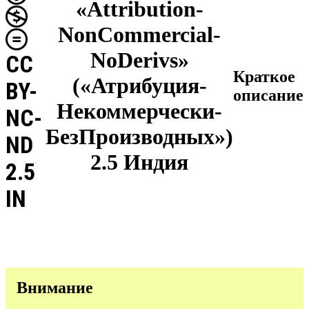
«Attribution-
NonCommercial-
NoDerivs»
CC
Краткое
(«Атрибуция-
BY-
описание
Некоммерчески-
NC-
БезПроизводных»)
ND
2.5 Индия
2.5
IN
Внимание