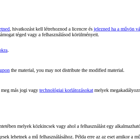
etned
, hivatkozást kell létrehoznod a licencre és
jelezned ha a művön vál
támogat téged vagy a felhasználásod körülményeit.
okra
.
 upon
the material, you may not distribute the modified material.
meg más jogi vagy
technológiai korlátozásokat
melyek megakadályoznán
kintetében melyek közkincsek vagy ahol a felhasználást egy alkalmazha
gesek lehetnek a mű felhasználásához. Példa erre az az eset amikor a m