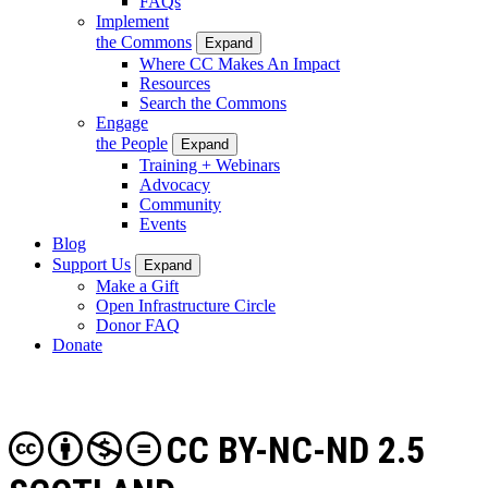
FAQs
Implement
the Commons
Expand
Where CC Makes An Impact
Resources
Search the Commons
Engage
the People
Expand
Training + Webinars
Advocacy
Community
Events
Blog
Support Us
Expand
Make a Gift
Open Infrastructure Circle
Donor FAQ
Donate
CC BY-NC-ND 2.5