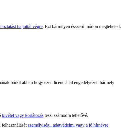
toztatást hajtottál végre
. Ezt bármilyen ésszerű módon megteheted,
ak bárkit abban hogy ezen licenc által engedélyezett bármely
tó
kivétel vagy korlátozás
teszi számodra lehetővé.
ű felhasználását
személyiségi, adatvédelmi vagy a jó hírnévre