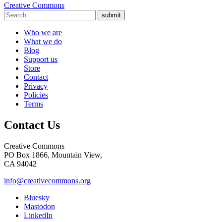
Creative Commons
submit
Who we are
What we do
Blog
Support us
Store
Contact
Privacy
Policies
Terms
Contact Us
Creative Commons
PO Box 1866, Mountain View,
CA 94042
info@creativecommons.org
Bluesky
Mastodon
LinkedIn