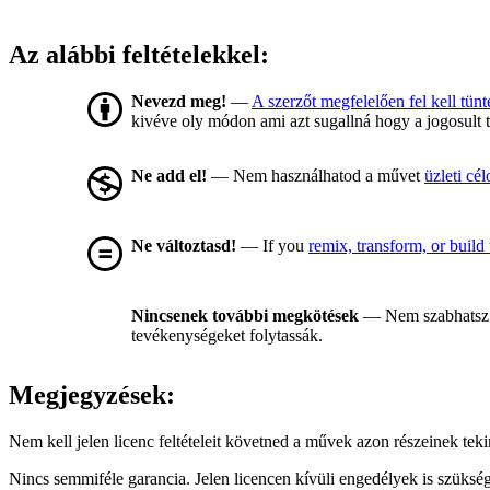
Az alábbi feltételekkel:
Nevezd meg!
—
A szerzőt megfelelően fel kell tünt
kivéve oly módon ami azt sugallná hogy a jogosult 
Ne add el!
— Nem használhatod a művet
üzleti cél
Ne változtasd!
— If you
remix, transform, or build
Nincsenek további megkötések
— Nem szabhatsz 
tevékenységeket folytassák.
Megjegyzések:
Nem kell jelen licenc feltételeit követned a művek azon részeinek te
Nincs semmiféle garancia. Jelen licencen kívüli engedélyek is szüksé