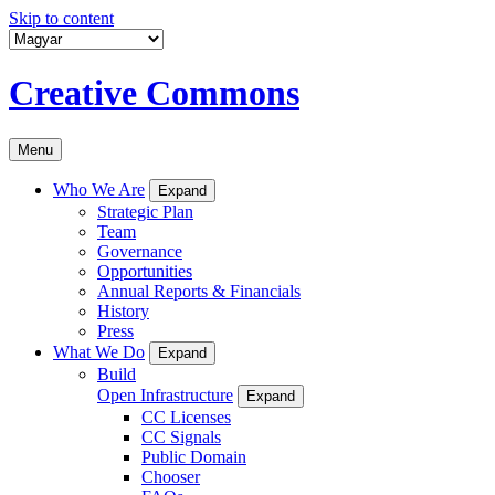
Skip to content
Creative Commons
Menu
Who We Are
Expand
Strategic Plan
Team
Governance
Opportunities
Annual Reports & Financials
History
Press
What We Do
Expand
Build
Open Infrastructure
Expand
CC Licenses
CC Signals
Public Domain
Chooser