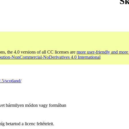
Sk
ons, the 4.0 versions of all CC licenses are
more user-friendly and more 
ibution-NonCommercial-NoDerivatives 4.0 International
.5/scotland/
űvet bármilyen módon vagy formában
 betartod a licenc feltételeit.