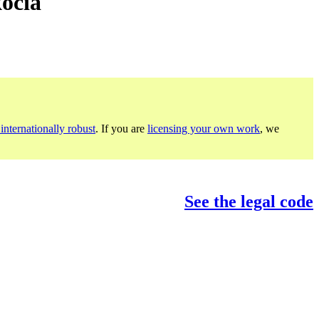
ócia
internationally robust
. If you are
licensing your own work
, we
See the legal code