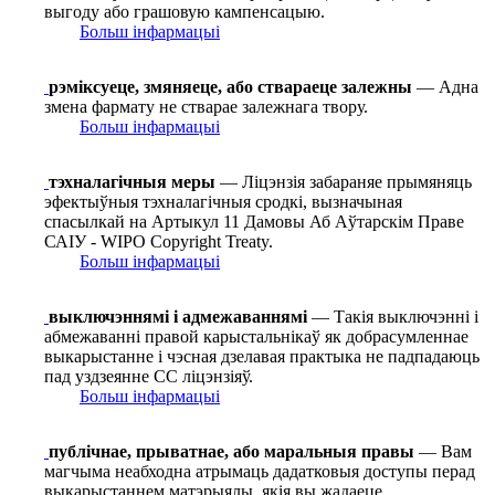
выгоду або грашовую кампенсацыю.
Больш інфармацыі
рэміксуеце, змяняеце, або ствараеце залежны
— Адна
змена фармату не стварае залежнага твору.
Больш інфармацыі
тэхналагічныя меры
— Ліцэнзія забараняе прымяняць
эфектыўныя тэхналагічныя сродкі, вызначыная
спасылкай на Артыкул 11 Дамовы Аб Аўтарскім Праве
САІУ - WIPO Copyright Treaty.
Больш інфармацыі
выключэннямі і адмежаваннямі
— Такія выключэнні і
абмежаванні правой карыстальнікаў як добрасумленнае
выкарыстанне і чэсная дзелавая практыка не падпадаюць
пад уздзеянне СС ліцэнзіяў.
Больш інфармацыі
публічнае, прыватнае, або маральныя правы
— Вам
магчыма неабходна атрымаць дадатковыя доступы перад
выкарыстаннем матэрыялы, якія вы жадаеце.