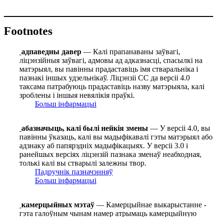
Footnotes
адпаведны давер
— Калі прапанаваны заўвагі,
ліцэнзійныя заўвагі, адмовы ад адказнасці, спасылкі на
матэрыял, вы павінны прадаставіць імя стваральніка і
пазнакі іншых удзельнікаў. Ліцэнзіі СС да версіі 4.0
таксама патрабуюць прадаставіць назву матэрыяла, калі
зроблены і іншыя невялікія праўкі.
Больш інфармацыі
абазначыць, калі былі нейкія змены
— У версіі 4.0, вы
павінны ўказаць, калі вы мадыфікавалі гэты матэрыял або
адзнаку аб папярэдніх мадыфікацыях. У версіі 3.0 і
ранейшых версіях ліцэнзій пазнака зменаў неабходная,
толькі калі вы стварылі залежны твор.
Падручнік пазначэнняў
Больш інфармацыі
камерцыйных мэтаў
— Камерцыйнае выкарыстанне -
гэта галоўным чынам намер атрымаць камерцыйную