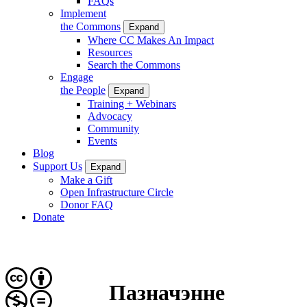
FAQs
Implement
the Commons
Expand
Where CC Makes An Impact
Resources
Search the Commons
Engage
the People
Expand
Training + Webinars
Advocacy
Community
Events
Blog
Support Us
Expand
Make a Gift
Open Infrastructure Circle
Donor FAQ
Donate
Пазначэнне