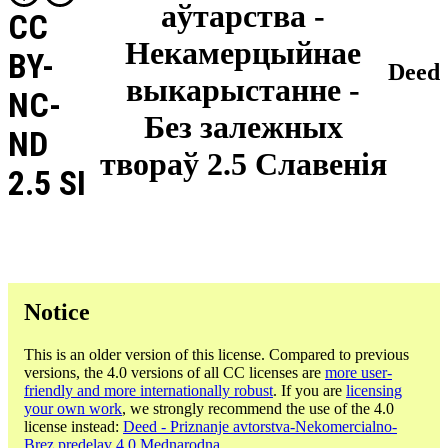
аўтарства -
CC
Некамерцыйнае
BY-
Deed
выкарыстанне -
NC-
Без залежных
ND
твораў 2.5 Славенія
2.5 SI
Notice
This is an older version of this license. Compared to previous
versions, the 4.0 versions of all CC licenses are
more user-
friendly and more internationally robust
. If you are
licensing
your own work
, we strongly recommend the use of the 4.0
license instead:
Deed - Priznanje avtorstva-Nekomercialno-
Brez predelav 4.0 Mednarodna