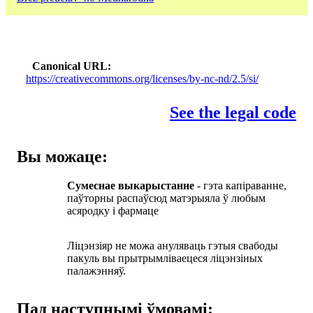
Canonical URL
https://creativecommons.org/licenses/by-nc-nd/2.5/si/
See the legal code
Вы можаце:
Сумеснае выкарыстанне
- гэта капіраванне,
паўторны распаўсюд матэрыяла ў любым
асяродку і фармаце
Ліцэнзіяр не можа ануляваць гэтыя свабоды
пакуль вы прытрымліваецеся ліцэнзіных
палажэнняў.
Пад наступнымі ўмовамі: