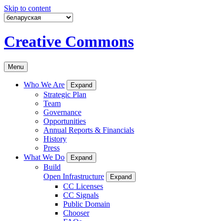
Skip to content
Creative Commons
Menu
Who We Are
Expand
Strategic Plan
Team
Governance
Opportunities
Annual Reports & Financials
History
Press
What We Do
Expand
Build
Open Infrastructure
Expand
CC Licenses
CC Signals
Public Domain
Chooser