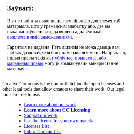
Заўвагі:
Вы не павінны выконваць гэту ліцэнзію для элементаў
матэрыяла, што ў грамадскім здабытку або, дзе вы
выкарыстоўваеце яго, дазволена адпаведнымі
выключэннямі і адмежаваннямі
.
Гарантыя не дадзена. Гэта ліцэнзія не можа даваць вам
любых дазволаў, якія б вы намераваліся мець. Напрыклад,
іншыя правы такія як
публічнае, прыватнае, або
маральныя правы
могуць абмяжоўваць выкарыстанне
матэрыяла.
Creative Commons is the nonprofit behind the open licenses and
other legal tools that allow creators to share their work. Our legal
tools are free to use.
Learn more about our work
Learn more about CC Licensing
Support our work
Use the license for your own material.
Licenses List
Public Domain List