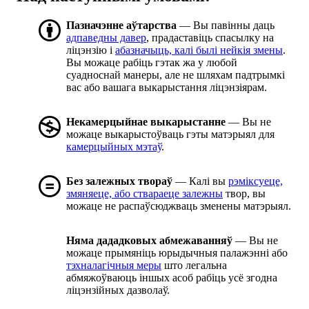
Пазначэнне аўтарства
— Вы павінны даць
адпаведны давер
, прадаставіць спасылку на
ліцэнзію і
абазначыць, калі былі нейкія змены
.
Вы можаце рабіць гэтак жа у любой
суадноснай манеры, але не шляхам падтрымкі
вас або вашага выкарыстання ліцэнзіярам.
Некамерцыйнае выкарыстанне
— Вы не
можаце выкарыстоўваць гэты матэрыял для
камерцыйных мэтаў
.
Без залежных твораў
— Калі вы
рэміксуеце,
змяняеце, або ствараеце залежны
твор, вы
можаце не распаўсюджваць зменены матэрыял.
Няма дададковых абмежаванняў
— Вы не
можаце прымяніць юрыдычныя палажэнні або
тэхналагічныя меры
што легальна
абмяжоўваюць іншых асоб рабіць усё згодна
ліцэнзійных дазволаў.