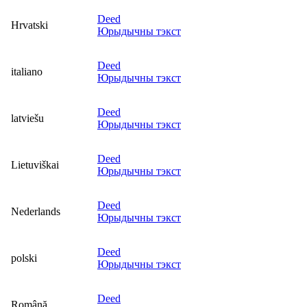
Deed
Hrvatski
Юрыдычны тэкст
Deed
italiano
Юрыдычны тэкст
Deed
latviešu
Юрыдычны тэкст
Deed
Lietuviškai
Юрыдычны тэкст
Deed
Nederlands
Юрыдычны тэкст
Deed
polski
Юрыдычны тэкст
Deed
Română