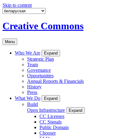
Skip to content
Creative Commons
Menu
Who We Are
Expand
Strategic Plan
Team
Governance
Opportunities
Annual Reports & Financials
History
Press
What We Do
Expand
Build
Open Infrastructure
Expand
CC Licenses
CC Signals
Public Domain
Chooser