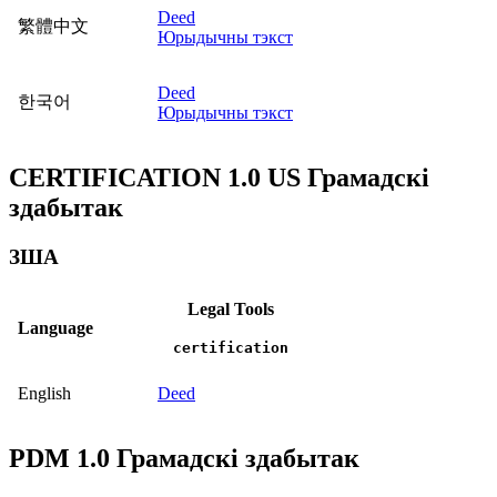
Deed
繁體中文
Юрыдычны тэкст
Deed
한국어
Юрыдычны тэкст
CERTIFICATION 1.0 US Грамадскі
здабытак
ЗША
Legal Tools
Language
certification
English
Deed
PDM 1.0 Грамадскі здабытак