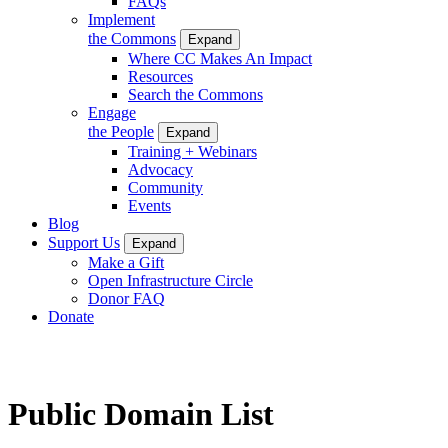
FAQs
Implement
the Commons
Expand
Where CC Makes An Impact
Resources
Search the Commons
Engage
the People
Expand
Training + Webinars
Advocacy
Community
Events
Blog
Support Us
Expand
Make a Gift
Open Infrastructure Circle
Donor FAQ
Donate
Public Domain List