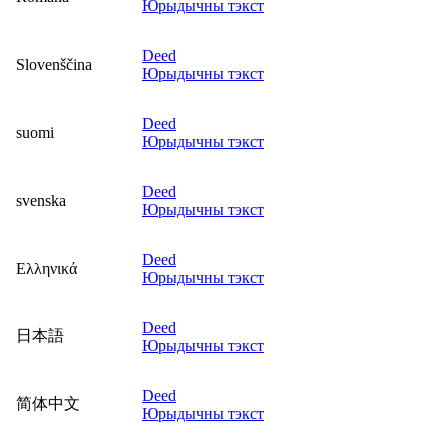
Юрыдычны тэкст
Deed
Slovenščina
Юрыдычны тэкст
Deed
suomi
Юрыдычны тэкст
Deed
svenska
Юрыдычны тэкст
Deed
Ελληνικά
Юрыдычны тэкст
Deed
日本語
Юрыдычны тэкст
Deed
简体中文
Юрыдычны тэкст