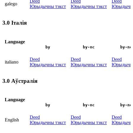
Deed
Deed
Deed
galego
Юрыдычны тэкст
Юрыдычны тэкст
Юрыдычны
3.0 Італія
Language
by
by-nc
by-nc
Deed
Deed
Deed
italiano
Юрыдычны тэкст
Юрыдычны тэкст
Юрыдычны
3.0 Аўстралія
Language
by
by-nc
by-nc
Deed
Deed
Deed
English
Юрыдычны тэкст
Юрыдычны тэкст
Юрыдычны