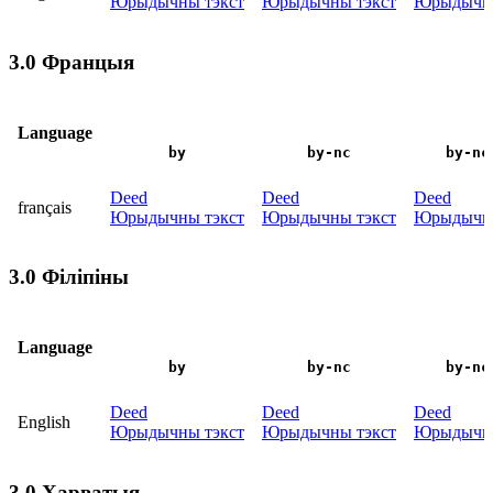
Юрыдычны тэкст
Юрыдычны тэкст
Юрыдычны
3.0 Францыя
Language
by
by-nc
by-nc
Deed
Deed
Deed
français
Юрыдычны тэкст
Юрыдычны тэкст
Юрыдычны
3.0 Філіпіны
Language
by
by-nc
by-nc
Deed
Deed
Deed
English
Юрыдычны тэкст
Юрыдычны тэкст
Юрыдычны
3.0 Харватыя