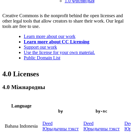
1.0 Фінляндыя
Creative Commons is the nonprofit behind the open licenses and
other legal tools that allow creators to share their work. Our legal
tools are free to use.
Learn more about our work
Learn more about CC Licensing
Support our work
Use the license for your own material.
Public Domain List
4.0 Licenses
4.0 Міжнародны
Language
by
by-nc
Deed
Deed
Dee
Bahasa Indonesia
Юрыдычны тэкст
Юрыдычны тэкст
Юры