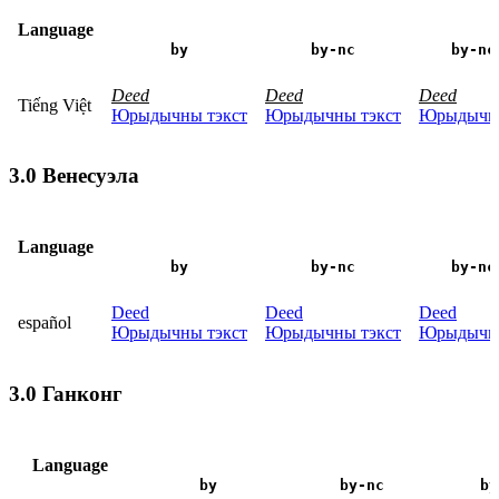
Language
by
by-nc
by-nc
Deed
Deed
Deed
Tiếng Việt
Юрыдычны тэкст
Юрыдычны тэкст
Юрыдычны
3.0 Венесуэла
Language
by
by-nc
by-nc
Deed
Deed
Deed
español
Юрыдычны тэкст
Юрыдычны тэкст
Юрыдычны
3.0 Ганконг
Language
by
by-nc
by