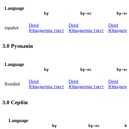
Language
by
by-nc
by-nc
Deed
Deed
Deed
español
Юрыдычны тэкст
Юрыдычны тэкст
Юрыдычны
3.0 Румынія
Language
by
by-nc
by-nc
Deed
Deed
Deed
Română
Юрыдычны тэкст
Юрыдычны тэкст
Юрыдычны
3.0 Сербія
Language
by
by-nc
b