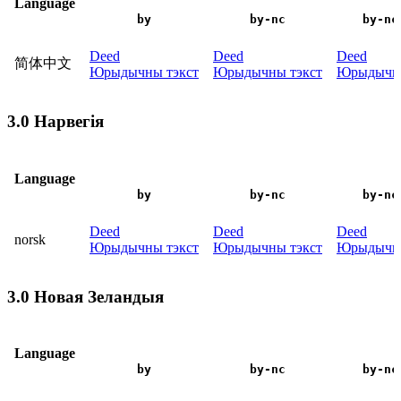
Language
by
by-nc
by-nc
Deed
Deed
Deed
简体中文
Юрыдычны тэкст
Юрыдычны тэкст
Юрыдычны
3.0 Нарвегія
Language
by
by-nc
by-nc
Deed
Deed
Deed
norsk
Юрыдычны тэкст
Юрыдычны тэкст
Юрыдычны
3.0 Новая Зеландыя
Language
by
by-nc
by-nc