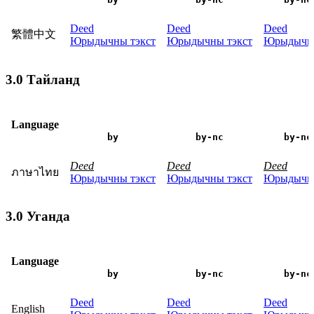
Deed
Deed
Deed
繁體中文
Юрыдычны тэкст
Юрыдычны тэкст
Юрыдычны
3.0 Тайланд
Language
by
by-nc
by-nc
Deed
Deed
Deed
ภาษาไทย
Юрыдычны тэкст
Юрыдычны тэкст
Юрыдычны
3.0 Уганда
Language
by
by-nc
by-nc
Deed
Deed
Deed
English