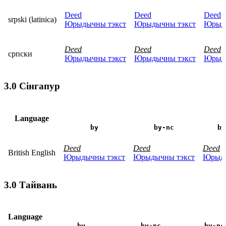
Deed
Deed
Deed
srpski (latinica)
Юрыдычны тэкст
Юрыдычны тэкст
Юрыды
Deed
Deed
Deed
српски
Юрыдычны тэкст
Юрыдычны тэкст
Юрыды
3.0 Сінгапур
Language
by
by-nc
by
Deed
Deed
Deed
British English
Юрыдычны тэкст
Юрыдычны тэкст
Юрыды
3.0 Тайвань
Language
by
by-nc
by-nc