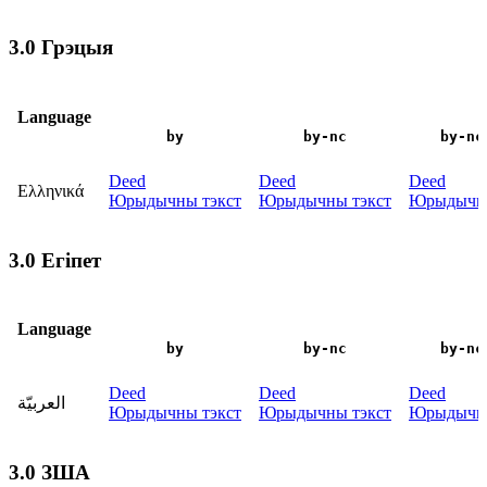
3.0 Грэцыя
Language
by
by-nc
by-nc
Deed
Deed
Deed
Ελληνικά
Юрыдычны тэкст
Юрыдычны тэкст
Юрыдычны
3.0 Егіпет
Language
by
by-nc
by-nc
Deed
Deed
Deed
العربيّة
Юрыдычны тэкст
Юрыдычны тэкст
Юрыдычны
3.0 ЗША