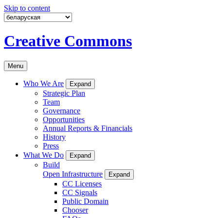
Skip to content
Creative Commons
Menu
Who We Are
Expand
Strategic Plan
Team
Governance
Opportunities
Annual Reports & Financials
History
Press
What We Do
Expand
Build
Open Infrastructure
Expand
CC Licenses
CC Signals
Public Domain
Chooser