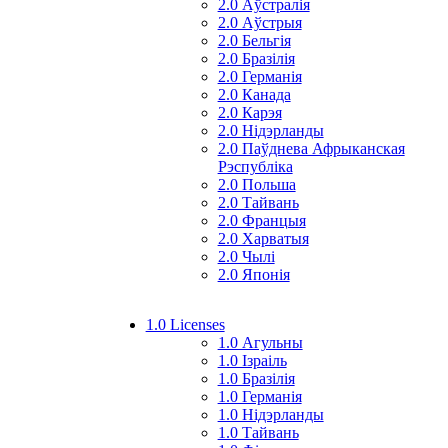
2.0 Аўстралія
2.0 Аўстрыя
2.0 Бельгія
2.0 Бразілія
2.0 Германія
2.0 Канада
2.0 Карэя
2.0 Нідэрланды
2.0 Паўднева Афрыканская
Рэспубліка
2.0 Польша
2.0 Тайвань
2.0 Францыя
2.0 Харватыя
2.0 Чылі
2.0 Японія
1.0 Licenses
1.0 Агульны
1.0 Ізраіль
1.0 Бразілія
1.0 Германія
1.0 Нідэрланды
1.0 Тайвань