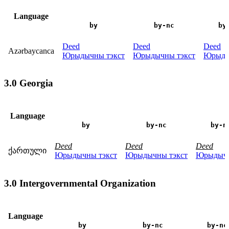
Language
by
by-nc
by
Deed
Deed
Deed
Azərbaycanca
Юрыдычны тэкст
Юрыдычны тэкст
Юрыды
3.0 Georgia
Language
by
by-nc
by-n
Deed
Deed
Deed
ქართული
Юрыдычны тэкст
Юрыдычны тэкст
Юрыдычн
3.0 Intergovernmental Organization
Language
by
by-nc
by-nc