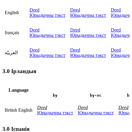
Deed
Deed
Deed
English
Юрыдычны тэкст
Юрыдычны тэкст
Юрыдычны
Deed
Deed
Deed
français
Юрыдычны тэкст
Юрыдычны тэкст
Юрыдычны
Deed
Deed
Deed
العربيّة
Юрыдычны тэкст
Юрыдычны тэкст
Юрыдычны
3.0 Ірландыя
Language
by
by-nc
by
Deed
Deed
Deed
British English
Юрыдычны тэкст
Юрыдычны тэкст
Юрыды
3.0 Іспанія