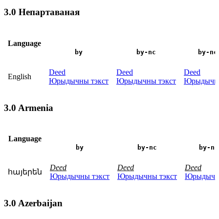
3.0 Непартаваная
Language
by
by-nc
by-nc
Deed
Deed
Deed
English
Юрыдычны тэкст
Юрыдычны тэкст
Юрыдычны
3.0 Armenia
Language
by
by-nc
by-nc
Deed
Deed
Deed
հայերեն
Юрыдычны тэкст
Юрыдычны тэкст
Юрыдычны
3.0 Azerbaijan