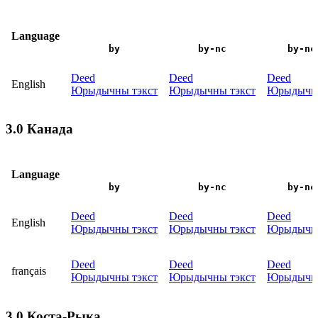
Language
by
by-nc
by-nc
Deed
Deed
Deed
English
Юрыдычны тэкст
Юрыдычны тэкст
Юрыдычны
3.0 Канада
Language
by
by-nc
by-nc
Deed
Deed
Deed
English
Юрыдычны тэкст
Юрыдычны тэкст
Юрыдычны
Deed
Deed
Deed
français
Юрыдычны тэкст
Юрыдычны тэкст
Юрыдычны
3.0 Коста-Рыка