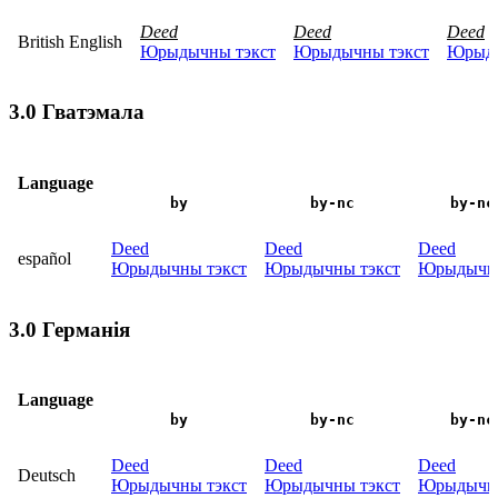
Deed
Deed
Deed
British English
Юрыдычны тэкст
Юрыдычны тэкст
Юрыды
3.0 Гватэмала
Language
by
by-nc
by-nc
Deed
Deed
Deed
español
Юрыдычны тэкст
Юрыдычны тэкст
Юрыдычны
3.0 Германія
Language
by
by-nc
by-nc
Deed
Deed
Deed
Deutsch
Юрыдычны тэкст
Юрыдычны тэкст
Юрыдычны