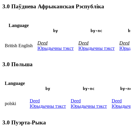
3.0 Паўднева Афрыканская Рэспубліка
Language
by
by-nc
by
Deed
Deed
Deed
British English
Юрыдычны тэкст
Юрыдычны тэкст
Юрыды
3.0 Польша
Language
by
by-nc
by-nc
Deed
Deed
Deed
polski
Юрыдычны тэкст
Юрыдычны тэкст
Юрыдычны
3.0 Пуэрта-Рыка