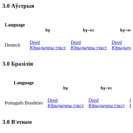
3.0 Аўстрыя
Language
by
by-nc
by-nc
Deed
Deed
Deed
Deutsch
Юрыдычны тэкст
Юрыдычны тэкст
Юрыдычны
3.0 Бразілія
Language
by
by-nc
Deed
Deed
D
Português Brasileiro
Юрыдычны тэкст
Юрыдычны тэкст
Ю
3.0 В'етнам