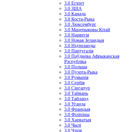
3.0 Егіпет
3.0 ЗША
3.0 Канада
3.0 Коста-Рыка
3.0 Люксембург
3.0 Мацерыковы Кітай
3.0 Нарвегія
3.0 Новая Зеландыя
3.0 Нідэрланды
3.0 Партугалія
3.0 Паўднева Афрыканская
Рэспубліка
3.0 Польша
3.0 Пуэрта-Рыка
3.0 Румынія
3.0 Сербія
3.0 Сінгапур
3.0 Тайвань
3.0 Тайланд
3.0 Уганда
3.0 Францыя
3.0 Філіпіны
3.0 Харватыя
3.0 Чылі
3.0 Чэхія