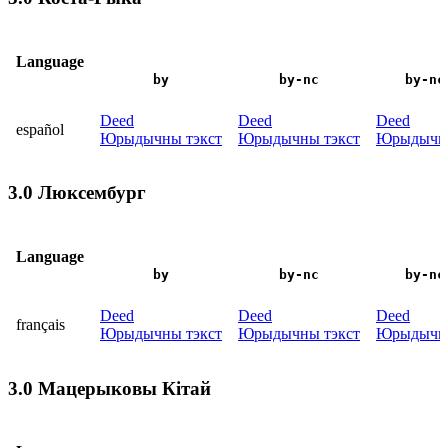
Language
by
by-nc
by-nc
Deed
Deed
Deed
español
Юрыдычны тэкст
Юрыдычны тэкст
Юрыдычны
3.0 Люксембург
Language
by
by-nc
by-nc
Deed
Deed
Deed
français
Юрыдычны тэкст
Юрыдычны тэкст
Юрыдычны
3.0 Мацерыковы Кітай