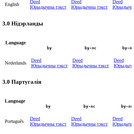
Deed
Deed
Deed
English
Юрыдычны тэкст
Юрыдычны тэкст
Юрыдычны
3.0 Нідэрланды
Language
by
by-nc
by-n
Deed
Deed
Deed
Nederlands
Юрыдычны тэкст
Юрыдычны тэкст
Юрыдычн
3.0 Партугалія
Language
by
by-nc
by-nc
Deed
Deed
Deed
Português
Юрыдычны тэкст
Юрыдычны тэкст
Юрыдычны