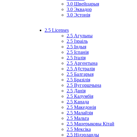
3.0 Швейцарыя
3.0 Эквадор
3.0 Эстонія
2.5 Licenses
2.5 Агульны
2.5 Ізраіль
2.5 Індыя
2.5 Іспанія
2.5 Італія
2.5 Аргентына
2.5 Аўстралія
2.5 Балгарыя
2.5 Бразілія
2.5 Вугоршчына
2.5 Данія
2.5 Калумбія
2.5 Канада
2.5 Македонія
2.5 Малайзія
2.5 Мальта
2.5 Мацерыковы Кітай
2.5 Мексіка
2.5 Нідэрланды