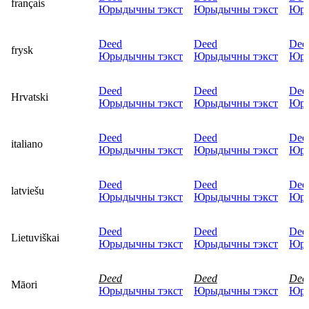
français
Юрыдычны тэкст
Юрыдычны тэкст
Юры
Deed
Deed
Dee
frysk
Юрыдычны тэкст
Юрыдычны тэкст
Юры
Deed
Deed
Dee
Hrvatski
Юрыдычны тэкст
Юрыдычны тэкст
Юры
Deed
Deed
Dee
italiano
Юрыдычны тэкст
Юрыдычны тэкст
Юры
Deed
Deed
Dee
latviešu
Юрыдычны тэкст
Юрыдычны тэкст
Юры
Deed
Deed
Dee
Lietuviškai
Юрыдычны тэкст
Юрыдычны тэкст
Юры
Deed
Deed
Dee
Māori
Юрыдычны тэкст
Юрыдычны тэкст
Юры