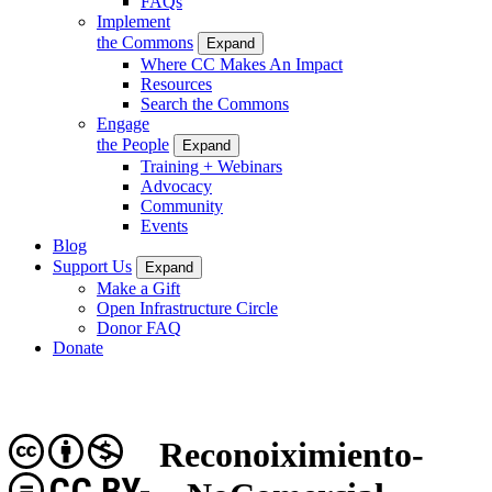
FAQs
Implement
the Commons
Expand
Where CC Makes An Impact
Resources
Search the Commons
Engage
the People
Expand
Training + Webinars
Advocacy
Community
Events
Blog
Support Us
Expand
Make a Gift
Open Infrastructure Circle
Donor FAQ
Donate
Reconoiximiento-
CC BY-