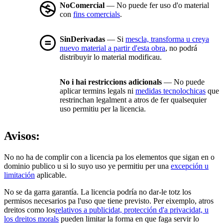
NoComercial
— No puede fer uso d'o material
con
fins comercials
.
SinDerivadas
— Si
mescla, transforma u creya
nuevo material a partir d'esta obra
, no podrá
distribuyir lo material modificau.
No i hai restriccions adicionals
— No puede
aplicar termins legals ni
medidas tecnolochicas
que
restrinchan legalment a atros de fer qualsequier
uso permitiu per la licencia.
Avisos:
No no ha de complir con a licencia pa los elementos que sigan en o
dominio publico u si lo suyo uso ye permitiu per una
excepción u
limitación
aplicable.
No se da garra garantía. La licencia podría no dar-le totz los
permisos necesarios pa l'uso que tiene previsto. Per eixemplo, atros
dreitos como los
relativos a publicidat, protección d'a privacidat, u
los dreitos morals
pueden limitar la forma en que faga servir lo