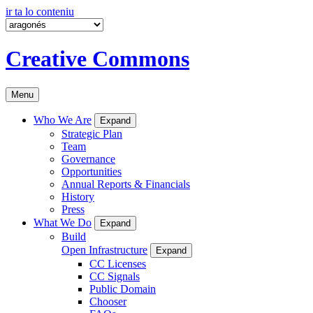
ir ta lo conteniu
Creative Commons
Menu
Who We Are
Expand
Strategic Plan
Team
Governance
Opportunities
Annual Reports & Financials
History
Press
What We Do
Expand
Build
Open Infrastructure
Expand
CC Licenses
CC Signals
Public Domain
Chooser