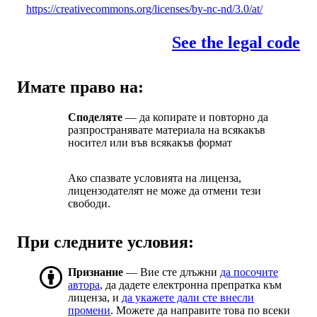
https://creativecommons.org/licenses/by-nc-nd/3.0/at/
See the legal code
Имате право на:
Споделяте
— да копирате и повторно да
разпространявате материала на всякакъв
носител или във всякакъв формат
Ако спазвате условията на лиценза,
лицензодателят не може да отмени тези
свободи.
При следните условия:
Признание
— Вие сте длъжни
да посочите
автора
, да дадете електронна препратка към
лиценза, и
да укажете дали сте внесли
промени
. Можете да направите това по всеки