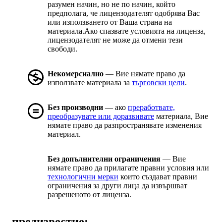
разумен начин, но не по начин, който
предполага, че лицензодателят одобрява Вас
или използването от Ваша страна на
материала.Ако спазвате условията на лиценза,
лицензодателят не може да отмени тези
свободи.
Некомерсиално
— Вие нямате право да
използвате материала за
търговски цели
.
Без производни
— ако
преработвате,
преобразувате или доразвивате
материала, Вие
нямате право да разпространявате изменения
материал.
Без допълнителни ограничения
— Вие
нямате право да прилагате правни условия или
технологични мерки
които създават правни
ограничения за други лица да извършват
разрешеното от лиценза.
предизвестие: