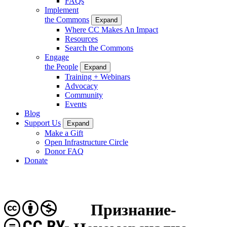
FAQs
Implement
the Commons
Expand
Where CC Makes An Impact
Resources
Search the Commons
Engage
the People
Expand
Training + Webinars
Advocacy
Community
Events
Blog
Support Us
Expand
Make a Gift
Open Infrastructure Circle
Donor FAQ
Donate
Признание-
CC BY-