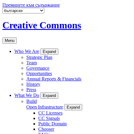
Преминете към съдържание
Creative Commons
Menu
Who We Are
Expand
Strategic Plan
Team
Governance
Opportunities
Annual Reports & Financials
History
Press
What We Do
Expand
Build
Open Infrastructure
Expand
CC Licenses
CC Signals
Public Domain
Chooser