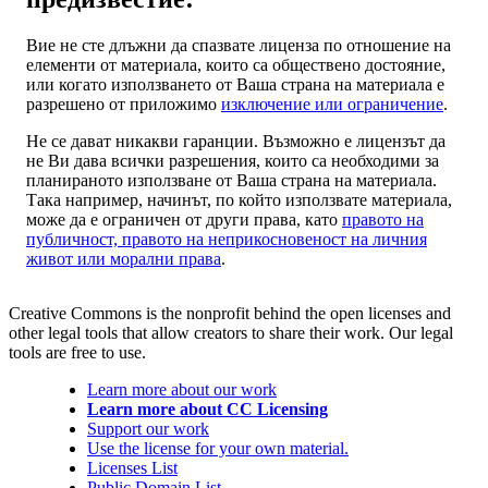
Вие не сте длъжни да спазвате лиценза по отношение на
елементи от материала, които са обществено достояние,
или когато използването от Ваша страна на материала е
разрешено от приложимо
изключение или ограничение
.
Не се дават никакви гаранции. Възможно е лицензът да
не Ви дава всички разрешения, които са необходими за
планираното използване от Ваша страна на материала.
Така например, начинът, по който използвате материала,
може да е ограничен от други права, като
правото на
публичност, правото на неприкосновеност на личния
живот или морални права
.
Creative Commons is the nonprofit behind the open licenses and
other legal tools that allow creators to share their work. Our legal
tools are free to use.
Learn more about our work
Learn more about CC Licensing
Support our work
Use the license for your own material.
Licenses List
Public Domain List