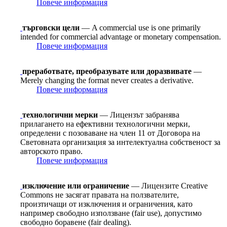
Повече информация
търговски цели
— A commercial use is one primarily
intended for commercial advantage or monetary compensation.
Повече информация
преработвате, преобразувате или доразвивате
—
Merely changing the format never creates a derivative.
Повече информация
технологични мерки
— Лицензът забранява
прилагането на ефективни технологични мерки,
определени с позоваване на член 11 от Договорa на
Световната организация за интелектуална собственост за
авторското право.
Повече информация
изключение или ограничение
— Лицензите Creative
Commons не засягат правата на ползвателите,
произтичащи от изключения и ограничения, като
например свободно използване (fair use), допустимо
свободно боравене (fair dealing).