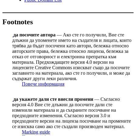
Footnotes
да посочите автора
— Ако сте го получили, Вие сте
длъжни да упоменете името на създателя и лицата, които
трябва да бъдат посочени като автори, бележка относно
авторските права, бележка относно лиценза, бележка за
отказ от отговорност и електронна препратка към
материала. Предхождащите версия 4.0 версии на
лицензите Сreative Сommons изискват също да посочите
заглавието на материала, ако сте го получили, и може да
съдържат други леки различия.
Повече информация
да укажете дали сте внесли промени
— Съгласно
версия 4.0 Вие сте длъжни да посочите дали сте
изменили материала и да съхраните посочване на
предходните изменения. Съгласно версия 3.0 и
предходните версии на лиценза посочване на промените
се изисква само ако сте създали производен материал.
Marking guide