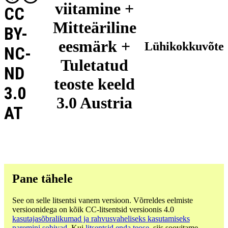
viitamine +
CC
Mitteäriline
BY-
eesmärk +
Lühikokkuvõte
NC-
Tuletatud
ND
teoste keeld
3.0
3.0 Austria
AT
Pane tähele
See on selle litsentsi vanem versioon. Võrreldes eelmiste
versioonidega on kõik CC-litsentsid versioonis 4.0
kasutajasõbralikumad ja rahvusvaheliseks kasutamiseks
paremini sobivad
. Kui
litsentsid enda teose
, siis soovitame