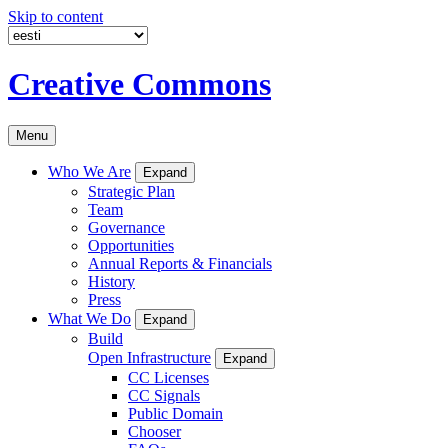
Skip to content
Creative Commons
Menu
Who We Are
Expand
Strategic Plan
Team
Governance
Opportunities
Annual Reports & Financials
History
Press
What We Do
Expand
Build
Open Infrastructure
Expand
CC Licenses
CC Signals
Public Domain
Chooser