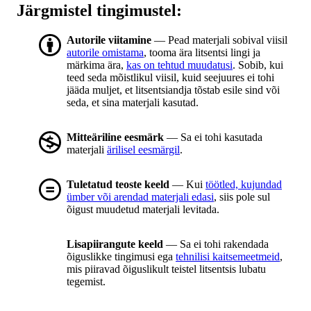
Järgmistel tingimustel:
Autorile viitamine
— Pead materjali sobival viisil
autorile omistama
, tooma ära litsentsi lingi ja
märkima ära,
kas on tehtud muudatusi
. Sobib, kui
teed seda mõistlikul viisil, kuid seejuures ei tohi
jääda muljet, et litsentsiandja tõstab esile sind või
seda, et sina materjali kasutad.
Mitteäriline eesmärk
— Sa ei tohi kasutada
materjali
ärilisel eesmärgil
.
Tuletatud teoste keeld
— Kui
töötled, kujundad
ümber või arendad materjali edasi
, siis pole sul
õigust muudetud materjali levitada.
Lisapiirangute keeld
— Sa ei tohi rakendada
õiguslikke tingimusi ega
tehnilisi kaitsemeetmeid
,
mis piiravad õiguslikult teistel litsentsis lubatu
tegemist.