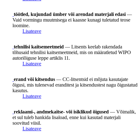
töötled, kujundad ümber või arendad materjali edasi
—
Vaid vormingu muutmisega ei kaasne kunagi tuletatud teose
loomine.
Lisateave
tehnilisi kaitsemeetmeid
— Litsents keelab rakendada
tõhusaid tehnilisi kaitsemeetmeid, mis on määratletud WIPO
autoriõiguse leppe artiklis 11.
Lisateave
erand või kitsendus
— CC-litsentsid ei mõjuta kasutajate
õigusi, mis tulenevad eranditest ja kitsendustest nagu õigustatud
kasutus.
Lisateave
reklaami-, andmekaitse- või isiklikud õigused
— Võimalik,
et sul tuleb hankida lisaload, enne kui kasutad materjali
soovitud viisil.
Lisateave