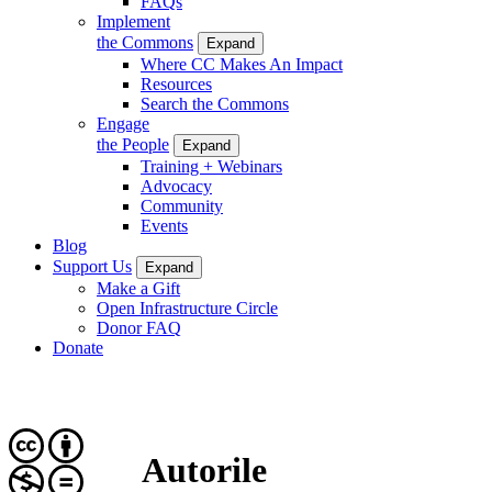
FAQs
Implement
the Commons
Expand
Where CC Makes An Impact
Resources
Search the Commons
Engage
the People
Expand
Training + Webinars
Advocacy
Community
Events
Blog
Support Us
Expand
Make a Gift
Open Infrastructure Circle
Donor FAQ
Donate
Autorile