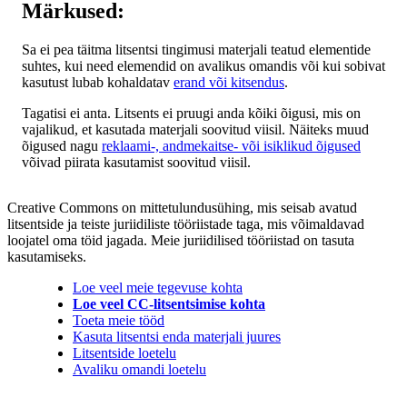
Märkused:
Sa ei pea täitma litsentsi tingimusi materjali teatud elementide
suhtes, kui need elemendid on avalikus omandis või kui sobivat
kasutust lubab kohaldatav
erand või kitsendus
.
Tagatisi ei anta. Litsents ei pruugi anda kõiki õigusi, mis on
vajalikud, et kasutada materjali soovitud viisil. Näiteks muud
õigused nagu
reklaami-, andmekaitse- või isiklikud õigused
võivad piirata kasutamist soovitud viisil.
Creative Commons on mittetulundusühing, mis seisab avatud
litsentside ja teiste juriidiliste tööriistade taga, mis võimaldavad
loojatel oma töid jagada. Meie juriidilised tööriistad on tasuta
kasutamiseks.
Loe veel meie tegevuse kohta
Loe veel CC-litsentsimise kohta
Toeta meie tööd
Kasuta litsentsi enda materjali juures
Litsentside loetelu
Avaliku omandi loetelu