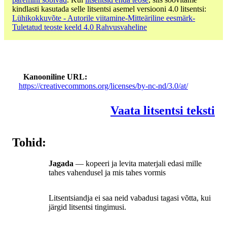
kindlasti kasutada selle litsentsi asemel versiooni 4.0 litsentsi:
Lühikokkuvõte - Autorile viitamine-Mitteäriline eesmärk-
Tuletatud teoste keeld 4.0 Rahvusvaheline
Kanooniline URL
https://creativecommons.org/licenses/by-nc-nd/3.0/at/
Vaata litsentsi teksti
Tohid:
Jagada
— kopeeri ja levita materjali edasi mille
tahes vahendusel ja mis tahes vormis
Litsentsiandja ei saa neid vabadusi tagasi võtta, kui
järgid litsentsi tingimusi.