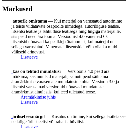
Märkused
autorile omistama
— Kui materjal on varustatud autorinime
ja teiste viidatavate osapoolte nimedega, autoriõiguse teatise,
litsentsi teatise ja lahtiütluse teatisega ning lingiga materjalile,
siis pead need ära tooma. Versioonist 4.0 vanemad CC-
litsentsid nõuavad ka pealkirja äratoomist, kui materjal on
sellega varustatud. Vanematel litsentsidel võib olla ka muid
väikseid erinevusi.
Lisateave
kas on tehtud muudatusi
— Versioonis 4.0 pead ära
märkima, kas muutsid materjali, samuti pead säilitama
äramärkimise varasemate muudatuste kohta. Versioon 3.0 ja
litsentsi varasemad versioonid nõuavad muudatuste
äramärkmist ainult siis, kui teed tuletatud teose.
Äramärkimise juhis
Lisateave
ärilisel eesmärgil
— Kasutus on äriline, kui sellega taotletakse
eelkõige ärilist eelist või rahalist hüvitist.
Lisateave