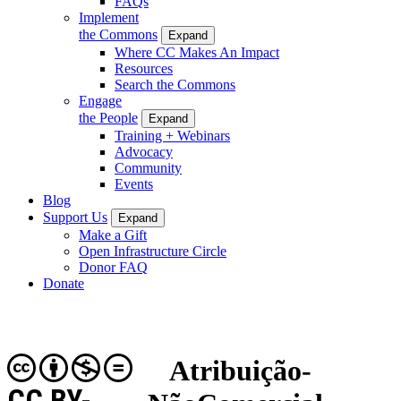
FAQs
Implement
the Commons
Expand
Where CC Makes An Impact
Resources
Search the Commons
Engage
the People
Expand
Training + Webinars
Advocacy
Community
Events
Blog
Support Us
Expand
Make a Gift
Open Infrastructure Circle
Donor FAQ
Donate
Atribuição-
CC BY-