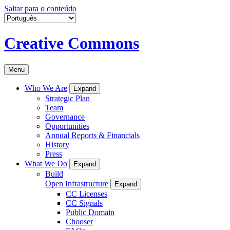
Saltar para o conteúdo
Creative Commons
Menu
Who We Are
Expand
Strategic Plan
Team
Governance
Opportunities
Annual Reports & Financials
History
Press
What We Do
Expand
Build
Open Infrastructure
Expand
CC Licenses
CC Signals
Public Domain
Chooser