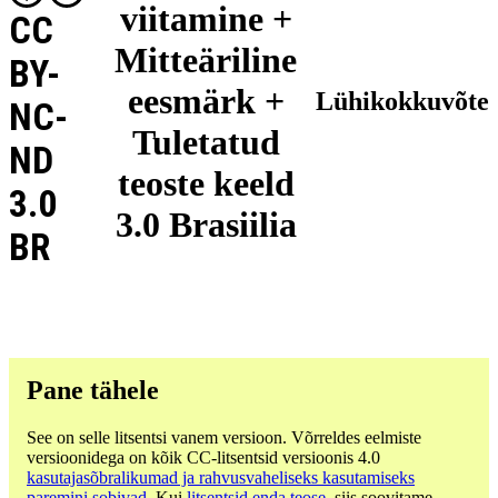
viitamine +
CC
Mitteäriline
BY-
eesmärk +
Lühikokkuvõte
NC-
Tuletatud
ND
teoste keeld
3.0
3.0 Brasiilia
BR
Pane tähele
See on selle litsentsi vanem versioon. Võrreldes eelmiste
versioonidega on kõik CC-litsentsid versioonis 4.0
kasutajasõbralikumad ja rahvusvaheliseks kasutamiseks
paremini sobivad
. Kui
litsentsid enda teose
, siis soovitame