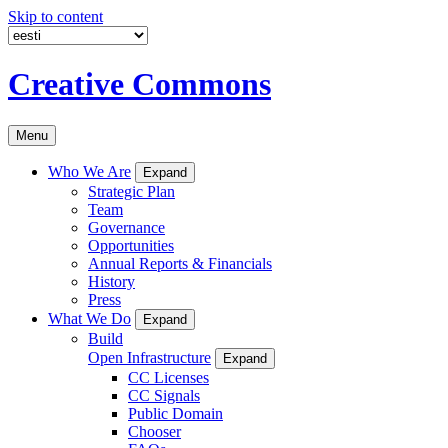
Skip to content
Creative Commons
Menu
Who We Are
Expand
Strategic Plan
Team
Governance
Opportunities
Annual Reports & Financials
History
Press
What We Do
Expand
Build
Open Infrastructure
Expand
CC Licenses
CC Signals
Public Domain
Chooser