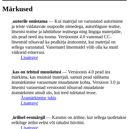
Märkused
autorile omistama
— Kui materjal on varustatud autorinime
ja teiste viidatavate osapoolte nimedega, autoriõiguse teatise,
litsentsi teatise ja lahtiütluse teatisega ning lingiga materjalile,
siis pead need ära tooma. Versioonist 4.0 vanemad CC-
litsentsid nõuavad ka pealkirja äratoomist, kui materjal on
sellega varustatud. Vanematel litsentsidel võib olla ka muid
väikseid erinevusi.
Lisateave
kas on tehtud muudatusi
— Versioonis 4.0 pead ära
märkima, kas muutsid materjali, samuti pead säilitama
äramärkimise varasemate muudatuste kohta. Versioon 3.0 ja
litsentsi varasemad versioonid nõuavad muudatuste
äramärkmist ainult siis, kui teed tuletatud teose.
Äramärkimise juhis
Lisateave
ärilisel eesmärgil
— Kasutus on äriline, kui sellega taotletakse
eelkõige ärilist eelist või rahalist hüvitist.
Lisateave