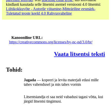
kindlasti kasutada selle litsentsi asemel versiooni 4.0 litsentsi:
Lühikokkuvõte - Autorile viitamine-Mitteäriline eesmärk-
Tuletatud teoste keeld 4.0 Rahvusvaheline
Kanooniline URL
https://creativecommons.org/licenses/by-nc-nd/3.0/br/
Vaata litsentsi teksti
Tohid:
Jagada
— kopeeri ja levita materjali edasi mille
tahes vahendusel ja mis tahes vormis
Litsentsiandja ei saa neid vabadusi tagasi võtta, kui
järgid litsentsi tingimusi.