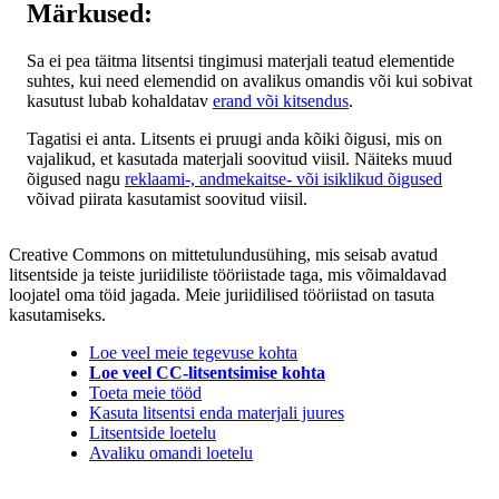
Märkused:
Sa ei pea täitma litsentsi tingimusi materjali teatud elementide
suhtes, kui need elemendid on avalikus omandis või kui sobivat
kasutust lubab kohaldatav
erand või kitsendus
.
Tagatisi ei anta. Litsents ei pruugi anda kõiki õigusi, mis on
vajalikud, et kasutada materjali soovitud viisil. Näiteks muud
õigused nagu
reklaami-, andmekaitse- või isiklikud õigused
võivad piirata kasutamist soovitud viisil.
Creative Commons on mittetulundusühing, mis seisab avatud
litsentside ja teiste juriidiliste tööriistade taga, mis võimaldavad
loojatel oma töid jagada. Meie juriidilised tööriistad on tasuta
kasutamiseks.
Loe veel meie tegevuse kohta
Loe veel CC-litsentsimise kohta
Toeta meie tööd
Kasuta litsentsi enda materjali juures
Litsentside loetelu
Avaliku omandi loetelu