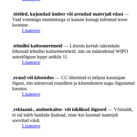
töötled, kujundad ümber või arendad materjali edasi
—
Vaid vormingu muutmisega ei kaasne kunagi tuletatud teose
loomine.
Lisateave
tehnilisi kaitsemeetmeid
— Litsents keelab rakendada
tõhusaid tehnilisi kaitsemeetmeid, mis on määratletud WIPO
autoriõiguse leppe artiklis 11.
Lisateave
erand või kitsendus
— CC-litsentsid ei mõjuta kasutajate
õigusi, mis tulenevad eranditest ja kitsendustest nagu õigustatud
kasutus.
Lisateave
reklaami-, andmekaitse- või isiklikud õigused
— Võimalik,
et sul tuleb hankida lisaload, enne kui kasutad materjali
soovitud viisil.
Lisateave