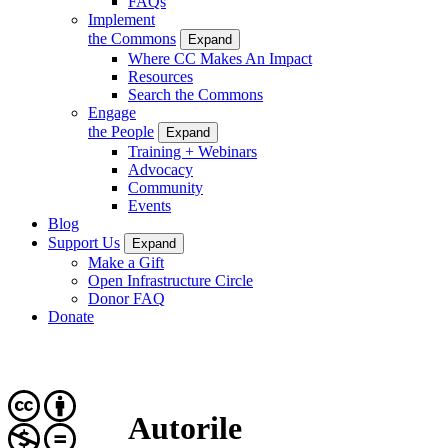
FAQs
Implement
the Commons
Expand
Where CC Makes An Impact
Resources
Search the Commons
Engage
the People
Expand
Training + Webinars
Advocacy
Community
Events
Blog
Support Us
Expand
Make a Gift
Open Infrastructure Circle
Donor FAQ
Donate
Autorile