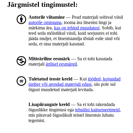
Järgmistel tingimustel:
Autorile viitamine
— Pead materjali sobival viisil
autorile omistama
, tooma ära litsentsi lingi ja
märkima ära,
kas on tehtud muudatusi
. Sobib, kui
teed seda mõistlikul viisil, kuid seejuures ei tohi
jääda muljet, et litsentsiandja tõstab esile sind või
seda, et sina materjali kasutad.
Mitteäriline eesmärk
— Sa ei tohi kasutada
materjali
ärilisel eesmärgil
.
Tuletatud teoste keeld
— Kui
töötled, kujundad
ümber või arendad materjali edasi
, siis pole sul
õigust muudetud materjali levitada.
Lisapiirangute keeld
— Sa ei tohi rakendada
õiguslikke tingimusi ega
tehnilisi kaitsemeetmeid
,
mis piiravad õiguslikult teistel litsentsis lubatu
tegemist.