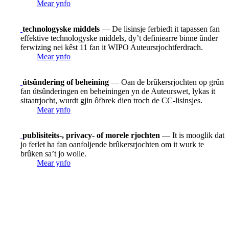
Mear ynfo
technologyske middels
— De lisinsje ferbiedt it tapassen fan
effektive technologyske middels, dy’t definiearre binne ûnder
ferwizing nei kêst 11 fan it WIPO Auteursrjochtferdrach.
Mear ynfo
útsûndering of beheining
— Oan de brûkersrjochten op grûn
fan útsûnderingen en beheiningen yn de Auteurswet, lykas it
sitaatrjocht, wurdt gjin ôfbrek dien troch de CC-lisinsjes.
Mear ynfo
publisiteits-, privacy- of morele rjochten
— It is mooglik dat
jo ferlet ha fan oanfoljende brûkersrjochten om it wurk te
brûken sa’t jo wolle.
Mear ynfo