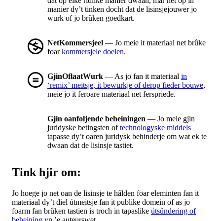
dat op elke ridlike manier dwaan, mar net op in
manier dy’t tinken docht dat de lisinsjejouwer jo
wurk of jo brûken goedkart.
NetKommersjeel
— Jo meie it materiaal net brûke
foar
kommersjele doelen
.
GjinOflaatWurk
— As jo fan it materiaal
in
‘remix’ meitsje, it bewurkje of derop fieder bouwe
,
meie jo it feroare materiaal net ferspriede.
Gjin oanfoljende beheiningen
— Jo meie gjin
juridyske betingsten of
technologyske middels
tapasse dy’t oaren juridysk behinderje om wat ek te
dwaan dat de lisinsje tastiet.
Tink hjir om:
Jo hoege jo net oan de lisinsje te hâlden foar eleminten fan it
materiaal dy’t diel útmeitsje fan it publike domein of as jo
foarm fan brûken tastien is troch in tapaslike
útsûndering of
beheining
yn ’e auteurswet.