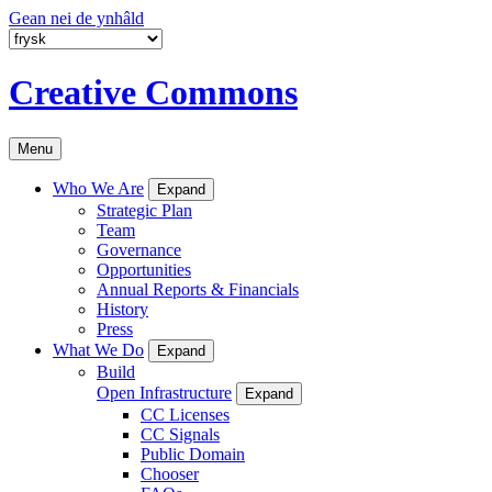
Gean nei de ynhâld
Creative Commons
Menu
Who We Are
Expand
Strategic Plan
Team
Governance
Opportunities
Annual Reports & Financials
History
Press
What We Do
Expand
Build
Open Infrastructure
Expand
CC Licenses
CC Signals
Public Domain
Chooser