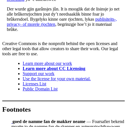
Der wurde gjin garânsjes jûn. It is mooglik dat de lisinsje jo net
alle brûkersrjochten jout dy’t needsaaklik binne foar jo
brûkersdoel. Bygelyks kinne oare rjochten, lykas
publisiteits-,
privacy- of morele rjochten
, begrinzgje hoe’t jo it materiaal
brûke.
Creative Commons is the nonprofit behind the open licenses and
other legal tools that allow creators to share their work. Our legal
tools are free to use.
Learn more about our work
Learn more about CC Licensing
Support our work
Use the license for your own material.
Licenses List
Public Domain List
Footnotes
goed de namme fan de makker neame
— Foarsafier bekend
moatte jo de namme fan de skepper en auteursrjochthawwers