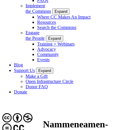
FAQs
Implement
the Commons
Expand
Where CC Makes An Impact
Resources
Search the Commons
Engage
the People
Expand
Training + Webinars
Advocacy
Community
Events
Blog
Support Us
Expand
Make a Gift
Open Infrastructure Circle
Donor FAQ
Donate
Nammeneamen-
CC