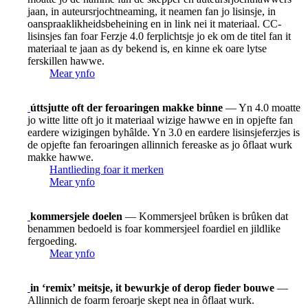
jaan, in auteursrjochtneaming, it neamen fan jo lisinsje, in
oanspraaklikheidsbeheining en in link nei it materiaal. CC-
lisinsjes fan foar Ferzje 4.0 ferplichtsje jo ek om de titel fan it
materiaal te jaan as dy bekend is, en kinne ek oare lytse
ferskillen hawwe.
Mear ynfo
úttsjutte oft der feroaringen makke binne
— Yn 4.0 moatte
jo witte litte oft jo it materiaal wizige hawwe en in opjefte fan
eardere wizigingen byhâlde. Yn 3.0 en eardere lisinsjeferzjes is
de opjefte fan feroaringen allinnich fereaske as jo ôflaat wurk
makke hawwe.
Hantlieding foar it merken
Mear ynfo
kommersjele doelen
— Kommersjeel brûken is brûken dat
benammen bedoeld is foar kommersjeel foardiel en jildlike
fergoeding.
Mear ynfo
in ‘remix’ meitsje, it bewurkje of derop fieder bouwe
—
Allinnich de foarm feroarje skept nea in ôflaat wurk.