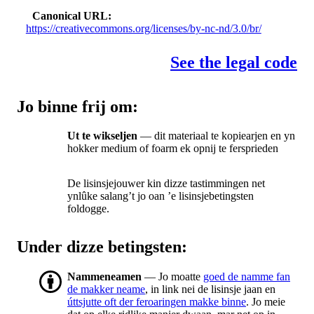
Canonical URL
https://creativecommons.org/licenses/by-nc-nd/3.0/br/
See the legal code
Jo binne frij om:
Ut te wikseljen
— dit materiaal te kopiearjen en yn
hokker medium of foarm ek opnij te fersprieden
De lisinsjejouwer kin dizze tastimmingen net
ynlûke salang’t jo oan ’e lisinsjebetingsten
foldogge.
Under dizze betingsten:
Nammeneamen
— Jo moatte
goed de namme fan
de makker neame
, in link nei de lisinsje jaan en
úttsjutte oft der feroaringen makke binne
. Jo meie