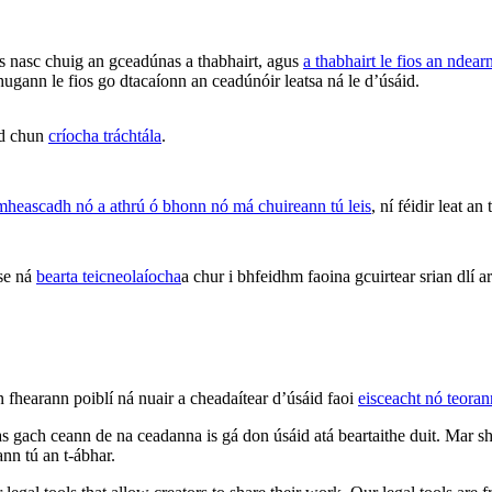
 nasc chuig an gceadúnas a thabhairt, agus
a thabhairt le fios an ndea
hugann le fios go dtacaíonn an ceadúnóir leatsa ná le d’úsáid.
id chun
críocha tráchtála
.
hmheascadh nó a athrú ó bhonn nó má chuireann tú leis
, ní féidir leat an
ise ná
bearta teicneolaíocha
a chur i bhfeidhm faoina gcuirtear srian dlí
n fhearann poiblí ná nuair a cheadaítear d’úsáid faoi
eisceacht nó teora
 gach ceann de na ceadanna is gá don úsáid atá beartaithe duit. Mar sh
ann tú an t-ábhar.