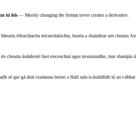
n tú leis
— Merely changing the format never creates a derivative.
 bhearta éifeachtacha teicneolaíochta, bearta a shainítear um cheann
chearta úsáideoirí faoi eisceachtaí agus teorannuithe, mar shampla úsá
h sé gur gá duit ceadanna breise a fháil sula n-úsáidfidh tú an t-ábhar 