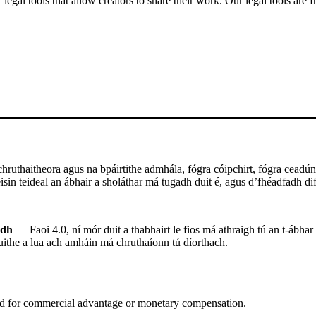
gal tools that allow creators to share their work. Our legal tools are fr
ruthaitheora agus na bpáirtithe admhála, fógra cóipchirt, fógra ceadúna
sin teideal an ábhair a sholáthar má tugadh duit é, agus d’fhéadfadh difr
adh
— Faoi 4.0, ní mór duit a thabhairt le fios má athraigh tú an t-ábhar
uithe a lua ach amháin má chruthaíonn tú díorthach.
d for commercial advantage or monetary compensation.