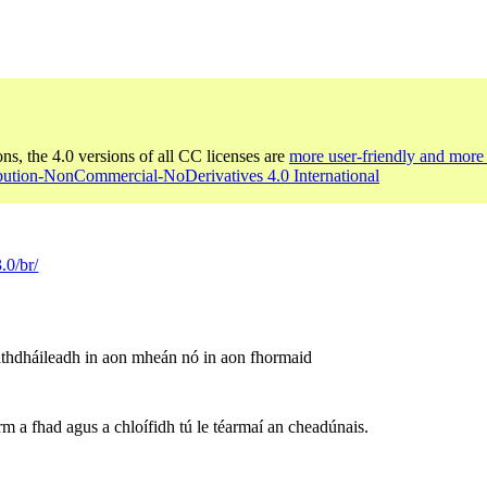
ons, the 4.0 versions of all CC licenses are
more user-friendly and more 
ibution-NonCommercial-NoDerivatives 4.0 International
.0/br/
athdháileadh in aon mheán nó in aon fhormaid
irm a fhad agus a chloífidh tú le téarmaí an cheadúnais.