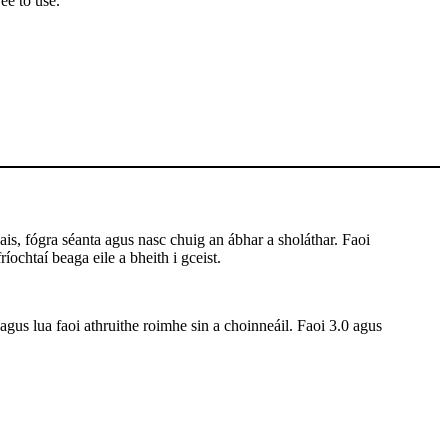
ee to use.
is, fógra séanta agus nasc chuig an ábhar a sholáthar. Faoi
íochtaí beaga eile a bheith i gceist.
 agus lua faoi athruithe roimhe sin a choinneáil. Faoi 3.0 agus