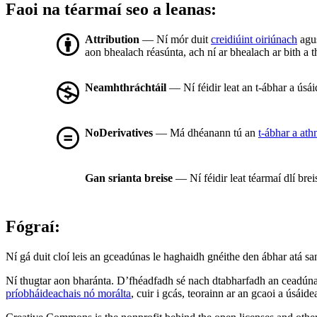
Faoi na téarmaí seo a leanas:
Attribution
— Ní mór duit
creidiúint oiriúnach
agus
aon bhealach réasúnta, ach ní ar bhealach ar bith a t
Neamhthráchtáil
— Ní féidir leat an t-ábhar a úsá
NoDerivatives
— Má dhéanann tú an
t-ábhar a at
Gan srianta breise
— Ní féidir leat téarmaí dlí bre
Fógraí:
Ní gá duit cloí leis an gceadúnas le haghaidh gnéithe den ábhar atá sa
Ní thugtar aon bharánta. D’fhéadfadh sé nach dtabharfadh an ceadúnas
príobháideachais nó morálta
, cuir i gcás, teorainn ar an gcaoi a úsáide