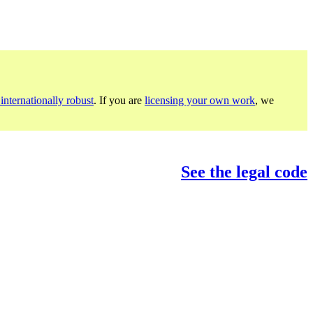
internationally robust
. If you are
licensing your own work
, we
See the legal code