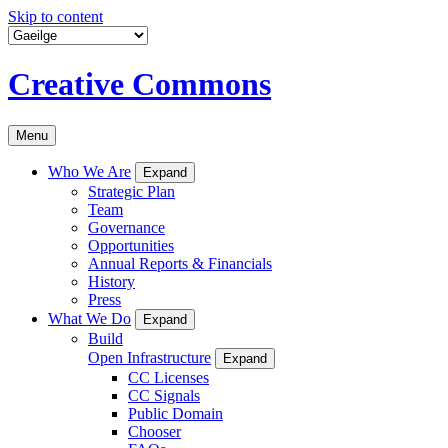
Skip to content
Creative Commons
Menu
Who We Are
Expand
Strategic Plan
Team
Governance
Opportunities
Annual Reports & Financials
History
Press
What We Do
Expand
Build
Open Infrastructure
Expand
CC Licenses
CC Signals
Public Domain
Chooser