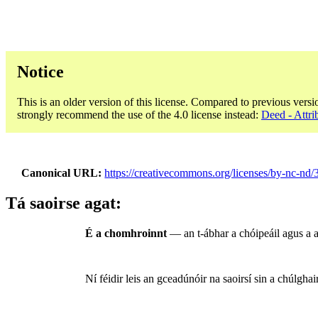
Notice
This is an older version of this license. Compared to previous versi
strongly recommend the use of the 4.0 license instead:
Deed - Attr
Canonical URL
https://creativecommons.org/licenses/by-nc-nd/3
Tá saoirse agat:
É a chomhroinnt
— an t-ábhar a chóipeáil agus a 
Ní féidir leis an gceadúnóir na saoirsí sin a chúlgha