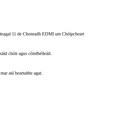
 Airteagal 11 de Chonradh EDMI um Chóipcheart
id chóir agus cóirdhéileáil.
mar atá beartaithe agat.