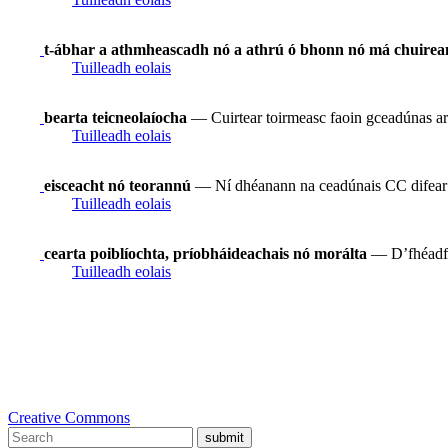
t-ábhar a athmheascadh nó a athrú ó bhonn nó má chuirean
Tuilleadh eolais
bearta teicneolaíocha
— Cuirtear toirmeasc faoin gceadúnas ar
Tuilleadh eolais
eisceacht nó teorannú
— Ní dhéanann na ceadúnais CC difear do 
Tuilleadh eolais
cearta poiblíochta, príobháideachais nó morálta
— D’fhéadfad
Tuilleadh eolais
Creative Commons
submit