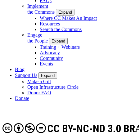
FAQs
Implement
the Commons
Expand
Where CC Makes An Impact
Resources
Search the Commons
Engage
the People
Expand
Training + Webinars
Advocacy
Community
Events
Blog
Support Us
Expand
Make a Gift
Open Infrastructure Circle
Donor FAQ
Donate
CC BY-NC-ND 3.0 BR