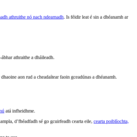
rnadh athruithe nó nach ndearnadh
. Is féidir leat é sin a dhéanamh ar
 t-ábhar athraithe a dháileadh.
 ar dhaoine aon rud a cheadaítear faoin gceadúnas a dhéanamh.
nnú
atá infheidhme.
ampla, d’fhéadfadh sé go gcuirfeadh cearta eile,
cearta poiblíochta,