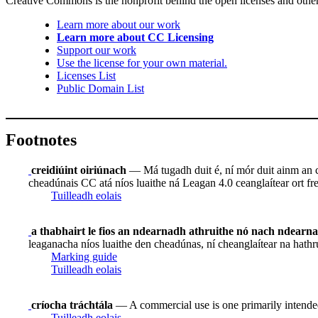
Creative Commons is the nonprofit behind the open licenses and other le
Learn more about our work
Learn more about CC Licensing
Support our work
Use the license for your own material.
Licenses List
Public Domain List
Footnotes
creidiúint oiriúnach
— Má tugadh duit é, ní mór duit ainm an ch
cheadúnais CC atá níos luaithe ná Leagan 4.0 ceanglaítear ort frei
Tuilleadh eolais
a thabhairt le fios an ndearnadh athruithe nó nach ndearn
leaganacha níos luaithe den cheadúnas, ní cheanglaítear na hathr
Marking guide
Tuilleadh eolais
críocha tráchtála
— A commercial use is one primarily intende
Tuilleadh eolais