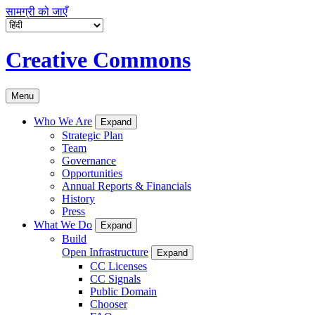
सामग्री को जाएँ
Creative Commons
Menu
Who We Are
Expand
Strategic Plan
Team
Governance
Opportunities
Annual Reports & Financials
History
Press
What We Do
Expand
Build
Open Infrastructure
Expand
CC Licenses
CC Signals
Public Domain
Chooser