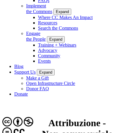
FAQs
Implement
the Commons
Expand
Where CC Makes An Impact
Resources
Search the Commons
Engage
the People
Expand
Training + Webinars
Advocacy
Community
Events
Blog
Support Us
Expand
Make a Gift
Open Infrastructure Circle
Donor FAQ
Donate
Attribuzione -
CC