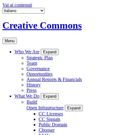
Vai ai contenuti
Creative Commons
Menu
Who We Are
Expand
Strategic Plan
Team
Governance
Opportunities
Annual Reports & Financials
History
Press
What We Do
Expand
Build
Open Infrastructure
Expand
CC Licenses
CC Signals
Public Domain
Chooser