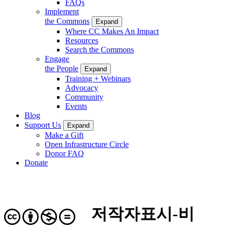
FAQs
Implement
the Commons
Expand
Where CC Makes An Impact
Resources
Search the Commons
Engage
the People
Expand
Training + Webinars
Advocacy
Community
Events
Blog
Support Us
Expand
Make a Gift
Open Infrastructure Circle
Donor FAQ
Donate
저작자표시-비