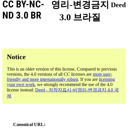
CC BY-NC-
영리-변경금지
Deed
ND 3.0 BR
3.0 브라질
Notice
This is an older version of this license. Compared to previous
versions, the 4.0 versions of all CC licenses are
more user-
friendly and more internationally robust
. If you are
licensing
your own work
, we strongly recommend the use of the 4.0
license instead:
Deed - 저작자표시-비영리-변경금지 4.0 국
제
Canonical URL