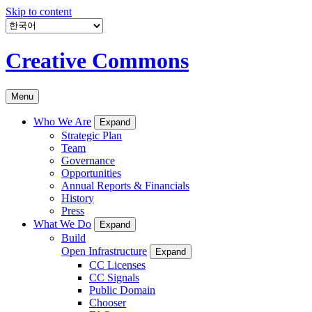
Skip to content
Creative Commons
Menu
Who We Are
Expand
Strategic Plan
Team
Governance
Opportunities
Annual Reports & Financials
History
Press
What We Do
Expand
Build
Open Infrastructure
Expand
CC Licenses
CC Signals
Public Domain
Chooser