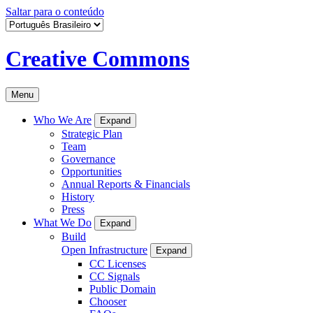
Saltar para o conteúdo
Creative Commons
Menu
Who We Are
Expand
Strategic Plan
Team
Governance
Opportunities
Annual Reports & Financials
History
Press
What We Do
Expand
Build
Open Infrastructure
Expand
CC Licenses
CC Signals
Public Domain
Chooser