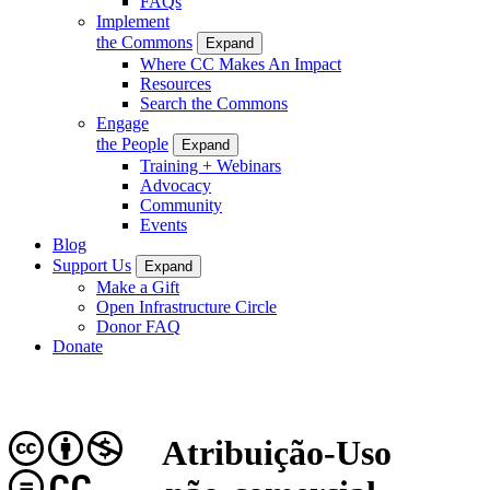
FAQs
Implement
the Commons
Expand
Where CC Makes An Impact
Resources
Search the Commons
Engage
the People
Expand
Training + Webinars
Advocacy
Community
Events
Blog
Support Us
Expand
Make a Gift
Open Infrastructure Circle
Donor FAQ
Donate
Atribuição-Uso
CC