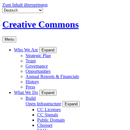
Zum Inhalt überspringen
Creative Commons
Menu
Who We Are
Expand
Strategic Plan
Team
Governance
Opportunities
Annual Reports & Financials
History
Press
What We Do
Expand
Build
Open Infrastructure
Expand
CC Licenses
CC Signals
Public Domain
Chooser