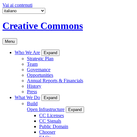
Vai ai contenuti
Creative Commons
Menu
Who We Are
Expand
Strategic Plan
Team
Governance
Opportunities
Annual Reports & Financials
History
Press
What We Do
Expand
Build
Open Infrastructure
Expand
CC Licenses
CC Signals
Public Domain
Chooser