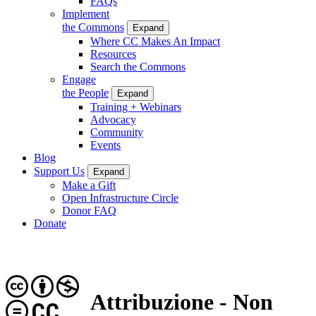
FAQs
Implement
the Commons
Expand
Where CC Makes An Impact
Resources
Search the Commons
Engage
the People
Expand
Training + Webinars
Advocacy
Community
Events
Blog
Support Us
Expand
Make a Gift
Open Infrastructure Circle
Donor FAQ
Donate
Attribuzione - Non
CC