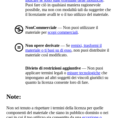
indicare se sono state effettuate delle modifiche
.
Puoi fare ciò in qualsiasi maniera ragionevole
possibile, ma non con modalità tali da suggerire che
il licenziante avalli te o il tuo utilizzo del materiale.
NonCommerciale
— Non puoi utilizzare il
materiale per
scopi commerciali
.
Non opere derivate
— Se
remixi, trasformi il
materiale o ti basi su di esso
, non puoi distribuire il
materiale così modificato.
Divieto di restrizioni aggiuntive
— Non puoi
applicare termini legali o
misure tecnologiche
che
impongano ad altri soggetti dei vincoli giuridici su
quanto la licenza consente loro di fare.
Note:
Non sei tenuto a rispettare i termini della licenza per quelle
componenti del materiale che siano in pubblico dominio o nei
casi in cui il tuo utilizzo sia consentito da una
eccezione o