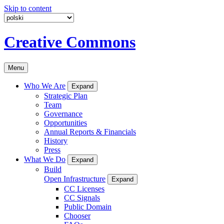
Skip to content
Creative Commons
Menu
Who We Are
Expand
Strategic Plan
Team
Governance
Opportunities
Annual Reports & Financials
History
Press
What We Do
Expand
Build
Open Infrastructure
Expand
CC Licenses
CC Signals
Public Domain
Chooser