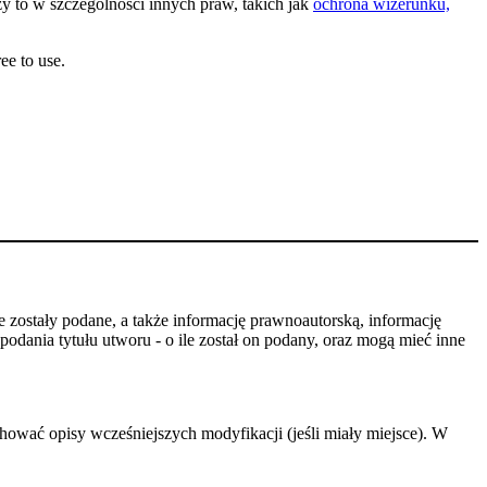
y to w szczególności innych praw, takich jak
ochrona wizerunku,
ee to use.
 zostały podane, a także informację prawnoautorską, informację
odania tytułu utworu - o ile został on podany, oraz mogą mieć inne
hować opisy wcześniejszych modyfikacji (jeśli miały miejsce). W