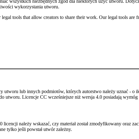
niać wszystkich niezbędnych zgód dla niektórych użyć utworu. Dotycz
iwości wykorzystania utworu.
gal tools that allow creators to share their work. Our legal tools are fr
utworu lub innych podmiotów, których autorstwo należy uznać - o ile
do utworu. Licencje CC wcześniejsze niż wersja 4.0 posiadają wymóg p
 licencji należy wskazać, czy materiał został zmodyfikowany oraz zac
e tylko jeśli powstał utwór zależny.