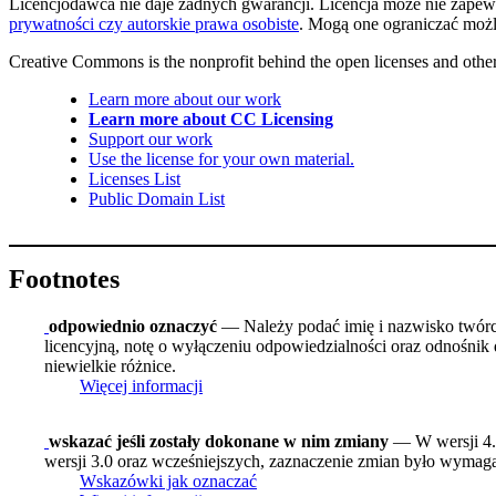
Licencjodawca nie daje żadnych gwarancji. Licencja może nie zapew
prywatności czy autorskie prawa osobiste
. Mogą one ograniczać możl
Creative Commons is the nonprofit behind the open licenses and other le
Learn more about our work
Learn more about CC Licensing
Support our work
Use the license for your own material.
Licenses List
Public Domain List
Footnotes
odpowiednio oznaczyć
— Należy podać imię i nazwisko twórcy 
licencyjną, notę o wyłączeniu odpowiedzialności oraz odnośnik 
niewielkie różnice.
Więcej informacji
wskazać jeśli zostały dokonane w nim zmiany
— W wersji 4.0
wersji 3.0 oraz wcześniejszych, zaznaczenie zmian było wymagan
Wskazówki jak oznaczać