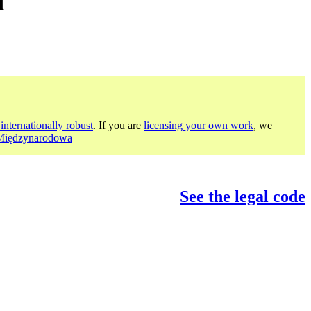
d
internationally robust
. If you are
licensing your own work
, we
 Międzynarodowa
See the legal code