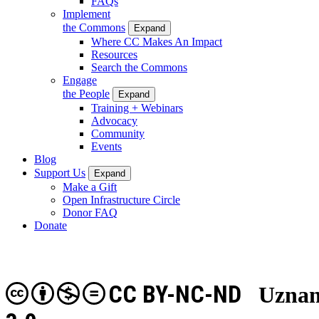
FAQs
Implement
the Commons
Expand
Where CC Makes An Impact
Resources
Search the Commons
Engage
the People
Expand
Training + Webinars
Advocacy
Community
Events
Blog
Support Us
Expand
Make a Gift
Open Infrastructure Circle
Donor FAQ
Donate
CC BY-NC-ND
Uznan