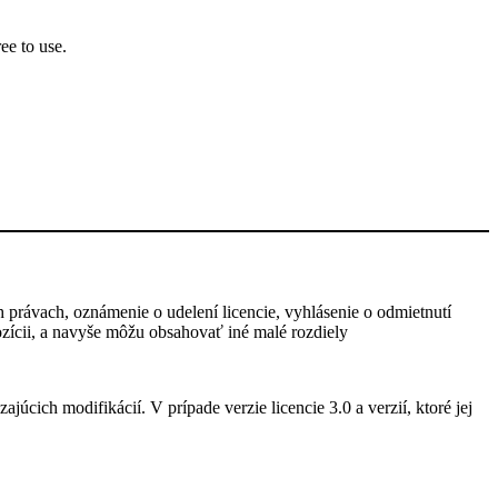
ee to use.
h právach, oznámenie o udelení licencie, vyhlásenie o odmietnutí
pozícii, a navyše môžu obsahovať iné malé rozdiely
úcich modifikácií. V prípade verzie licencie 3.0 a verzií, ktoré jej