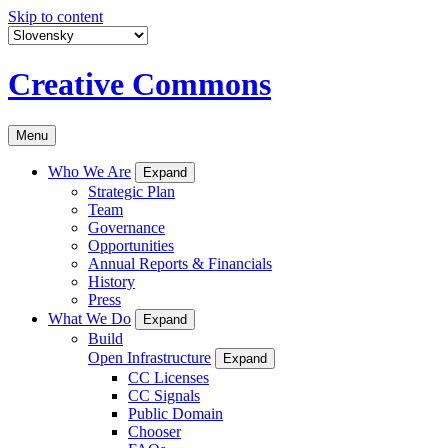
Skip to content
Creative Commons
Menu
Who We Are
Expand
Strategic Plan
Team
Governance
Opportunities
Annual Reports & Financials
History
Press
What We Do
Expand
Build
Open Infrastructure
Expand
CC Licenses
CC Signals
Public Domain
Chooser