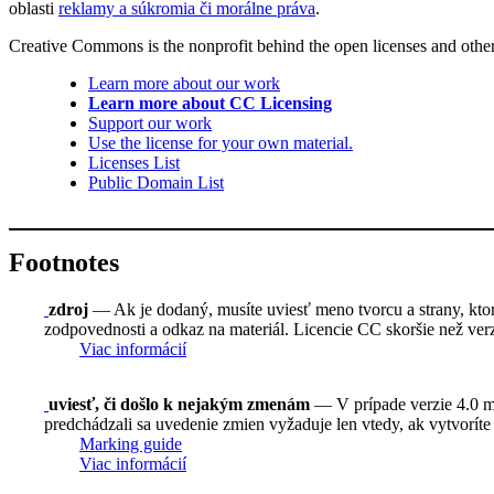
oblasti
reklamy a súkromia či morálne práva
.
Creative Commons is the nonprofit behind the open licenses and other le
Learn more about our work
Learn more about CC Licensing
Support our work
Use the license for your own material.
Licenses List
Public Domain List
Footnotes
zdroj
— Ak je dodaný, musíte uviesť meno tvorcu a strany, ktoré
zodpovednosti a odkaz na materiál. Licencie CC skoršie než verzi
Viac informácií
uviesť, či došlo k nejakým zmenám
— V prípade verzie 4.0 mus
predchádzali sa uvedenie zmien vyžaduje len vtedy, ak vytvoríte
Marking guide
Viac informácií