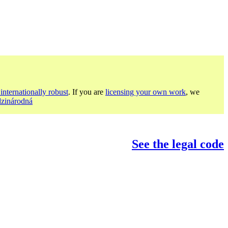
internationally robust
. If you are
licensing your own work
, we
dzinárodná
See the legal code