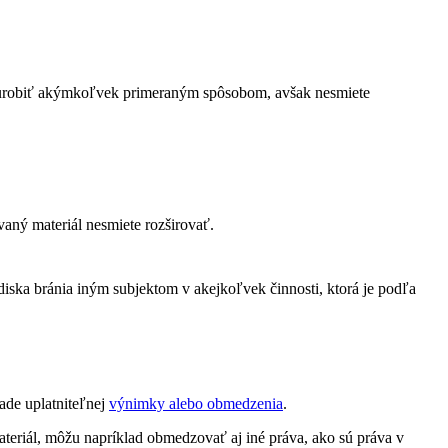
 urobiť akýmkoľvek primeraným spôsobom, avšak nesmiete
vaný materiál nesmiete rozširovať.
diska bránia iným subjektom v akejkoľvek činnosti, ktorá je podľa
ade uplatniteľnej
výnimky alebo obmedzenia
.
teriál, môžu napríklad obmedzovať aj iné práva, ako sú práva v