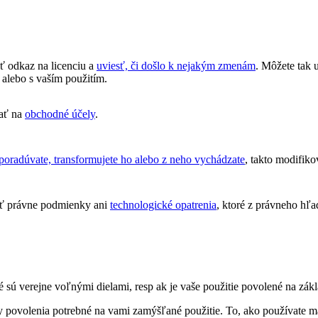
ť odkaz na licenciu a
uviesť, či došlo k nejakým zmenám
. Môžete tak
 alebo s vaším použitím.
ať na
obchodné účely
.
poradúvate, transformujete ho alebo z neho vychádzate
, takto modifiko
ť právne podmienky ani
technologické opatrenia
, ktoré z právneho hľa
 sú verejne voľnými dielami, resp ak je vaše použitie povolené na zákl
 povolenia potrebné na vami zamýšľané použitie. To, ako používate ma