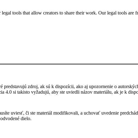
gal tools that allow creators to share their work. Our legal tools are fr
 predstavujú zdroj, ak sú k dispozícii, ako aj upozornenie o autorskýc
a 4.0 si takisto vyžadujú, aby ste uviedli názov materiálu, ak je k dis
íte uviesť, či ste materiál modifikovali, a uchovať uvedenie predchádzaj
 odvodené dielo.