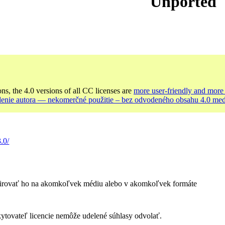
Unported
ons, the 4.0 versions of all CC licenses are
more user-friendly and more 
enie autora — nekomerčné použitie – bez odvodeného obsahu 4.0 me
.0/
irovať ho na akomkoľvek médiu alebo v akomkoľvek formáte
ytovateľ licencie nemôže udelené súhlasy odvolať.