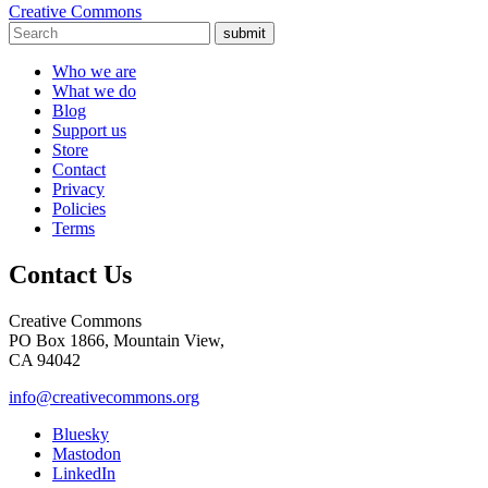
Creative Commons
submit
Who we are
What we do
Blog
Support us
Store
Contact
Privacy
Policies
Terms
Contact Us
Creative Commons
PO Box 1866, Mountain View,
CA 94042
info@creativecommons.org
Bluesky
Mastodon
LinkedIn