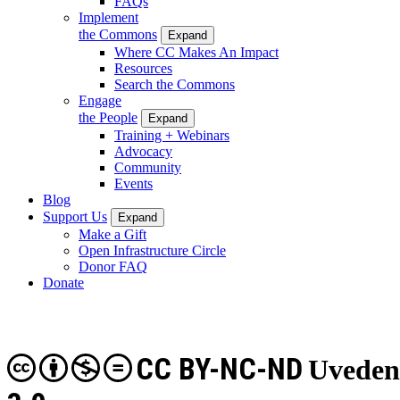
FAQs
Implement
the Commons
Expand
Where CC Makes An Impact
Resources
Search the Commons
Engage
the People
Expand
Training + Webinars
Advocacy
Community
Events
Blog
Support Us
Expand
Make a Gift
Open Infrastructure Circle
Donor FAQ
Donate
CC BY-NC-ND
Uveden