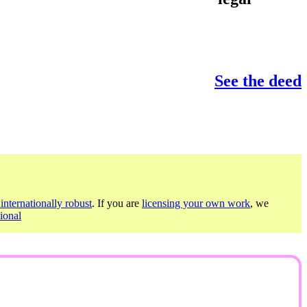
See the deed
internationally robust
. If you are
licensing your own work
, we
ional