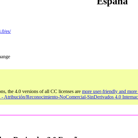
España
.0/es/
change
ons, the 4.0 versions of all CC licenses are
more user-friendly and more 
l - Atribución/Reconocimiento-NoComercial-SinDerivados 4.0 Internac