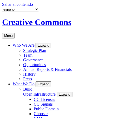
Saltar al contenido
Creative Commons
Menu
Who We Are
Expand
Strategic Plan
Team
Governance
Opportunities
Annual Reports & Financials
History
Press
What We Do
Expand
Build
Open Infrastructure
Expand
CC Licenses
CC Signals
Public Domain
Chooser