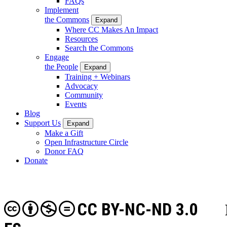
FAQs
Implement
the Commons
Expand
Where CC Makes An Impact
Resources
Search the Commons
Engage
the People
Expand
Training + Webinars
Advocacy
Community
Events
Blog
Support Us
Expand
Make a Gift
Open Infrastructure Circle
Donor FAQ
Donate
CC BY-NC-ND 3.0