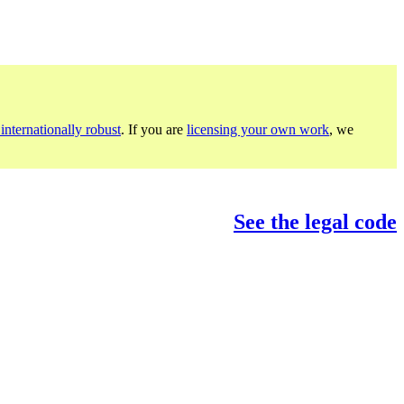
internationally robust
. If you are
licensing your own work
, we
See the legal code