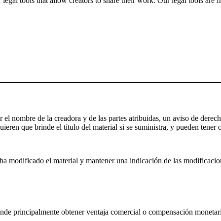
gal tools that allow creators to share their work. Our legal tools are fr
el nombre de la creadora y de las partes atribuidas, un aviso de derecho
ieren que brinde el título del material si se suministra, y pueden tener o
a modificado el material y mantener una indicación de las modificaciones
nde principalmente obtener ventaja comercial o compensación monetari