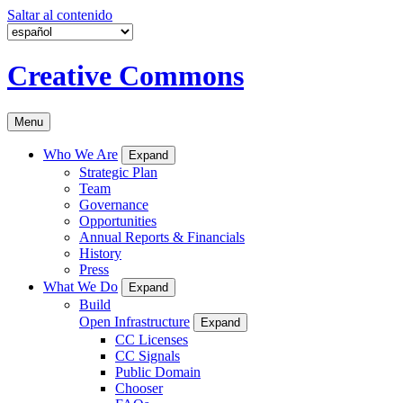
Saltar al contenido
Creative Commons
Menu
Who We Are
Expand
Strategic Plan
Team
Governance
Opportunities
Annual Reports & Financials
History
Press
What We Do
Expand
Build
Open Infrastructure
Expand
CC Licenses
CC Signals
Public Domain
Chooser