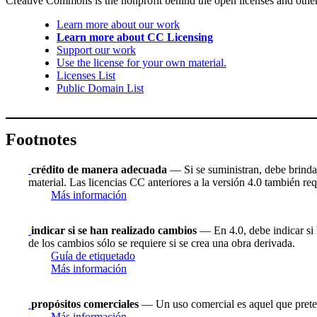
Creative Commons is the nonprofit behind the open licenses and other le
Learn more about our work
Learn more about CC Licensing
Support our work
Use the license for your own material.
Licenses List
Public Domain List
Footnotes
crédito de manera adecuada
— Si se suministran, debe brindar 
material. Las licencias CC anteriores a la versión 4.0 también requ
Más información
indicar si se han realizado cambios
— En 4.0, debe indicar si h
de los cambios sólo se requiere si se crea una obra derivada.
Guía de etiquetado
Más información
propósitos comerciales
— Un uso comercial es aquel que prete
Más información