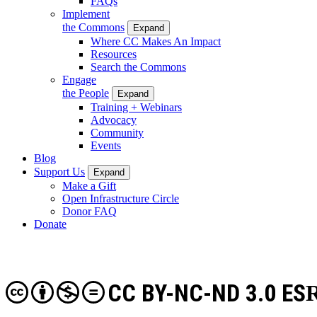
FAQs
Implement
the Commons
Expand
Where CC Makes An Impact
Resources
Search the Commons
Engage
the People
Expand
Training + Webinars
Advocacy
Community
Events
Blog
Support Us
Expand
Make a Gift
Open Infrastructure Circle
Donor FAQ
Donate
CC BY-NC-ND 3.0 ES
R