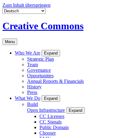
Zum Inhalt überspringen
Creative Commons
Menu
Who We Are
Expand
Strategic Plan
Team
Governance
Opportunities
Annual Reports & Financials
History
Press
What We Do
Expand
Build
Open Infrastructure
Expand
CC Licenses
CC Signals
Public Domain
Chooser