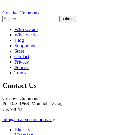
Creative Commons
submit
Who we are
What we do
Blog
Support us
Store
Contact
Privacy
Policies
Terms
Contact Us
Creative Commons
PO Box 1866, Mountain View,
CA 94042
info@creativecommons.org
Bluesky