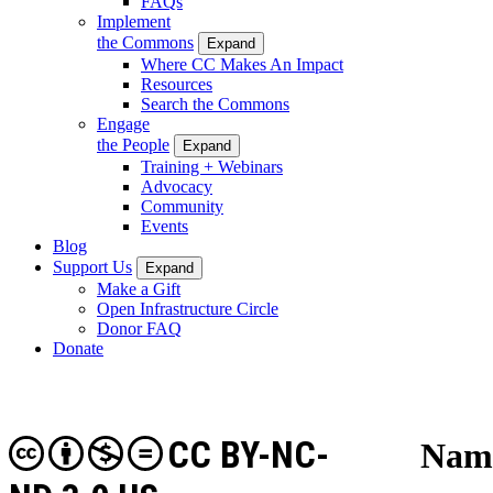
FAQs
Implement
the Commons
Expand
Where CC Makes An Impact
Resources
Search the Commons
Engage
the People
Expand
Training + Webinars
Advocacy
Community
Events
Blog
Support Us
Expand
Make a Gift
Open Infrastructure Circle
Donor FAQ
Donate
CC BY-NC-
Name