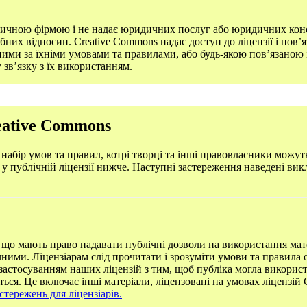
идичною фірмою і не надає юридичних послуг або юридичних конс
их відносин. Creative Commons надає доступ до ліцензії і пов’яз
ваними за їхніми умовами та правилами, або будь-якою пов’язаною
 зв’язку з їх використанням.
eative Commons
набір умов та правил, котрі творці та інші правовласники можут
 у публічній ліцензії нижче. Наступні застереження наведені вик
, що мають право надавати публічні дозволи на використання ма
ними. Ліцензіарам слід прочитати і зрозуміти умови та правила о
застосуванням наших ліцензій з тим, щоб публіка могла використо
ється. Це включає інші матеріали, ліцензовані на умовах ліцензі
стережень для ліцензіарів.