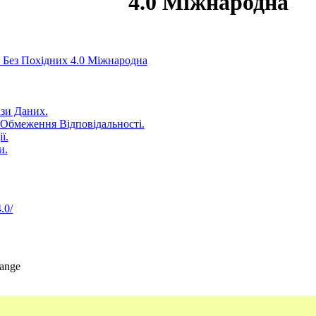
4.0 Міжнародна
– Без Похідних 4.0 Міжнародна
ази Даних.
і Обмеження Відповідальності.
ї.
и.
.0/
hange