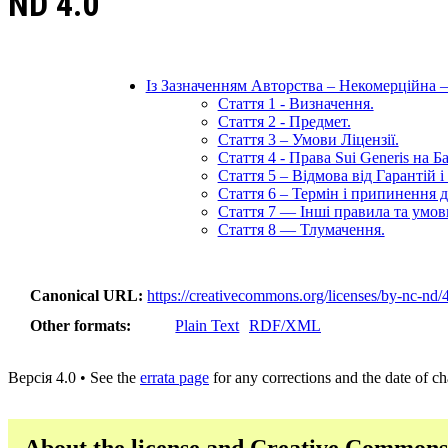
ND 4.0
Із Зазначенням Авторства – Некомерційна 
Стаття 1 - Визначення.
Стаття 2 - Предмет.
Стаття 3 – Умови Ліцензії.
Стаття 4 - Права Sui Generis на Б
Стаття 5 – Відмова від Гарантій 
Стаття 6 – Термін і припинення ді
Стаття 7 — Інші правила та умов
Стаття 8 — Тлумачення.
Canonical URL
https://creativecommons.org/licenses/by-nc-nd/4
Other formats
Plain Text
RDF/XML
Версія 4.0 • See the
errata page
for any corrections and the date of c