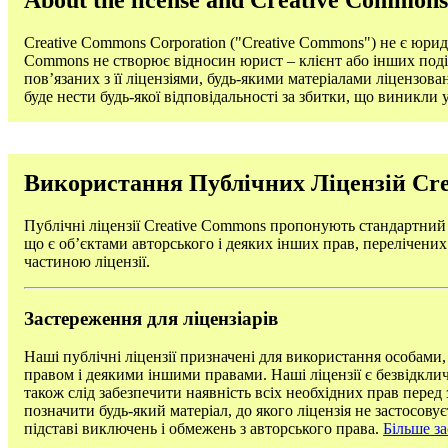
About the license and Creative Commons
Creative Commons Corporation ("Creative Commons") не є юр
Commons не створює відносин юрист – клієнт або інших подібн
пов’язаних з її ліцензіями, будь-якими матеріалами ліцензо
буде нести будь-якої відповідальності за збитки, що виникли у
Використання Публічних Ліцензій Cr
Публічні ліцензії Creative Commons пропонують стандартний 
що є об’єктами авторського і деяких інших прав, перелічених
частиною ліцензії.
Застереження для ліцензіарів
Наші публічні ліцензії призначені для використання особами
правом і деякими іншими правами. Наші ліцензії є безвідклич
також слід забезпечити наявність всіх необхідних прав перед 
позначити будь-який матеріал, до якого ліцензія не застосову
підставі виключень і обмежень з авторського права.
Більше за