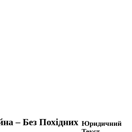
йна – Без Похідних
Юридичний
Текст