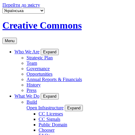
Перейти до змісту
Creative Commons
Menu
Who We Are
Expand
Strategic Plan
Team
Governance
Opportunities
Annual Reports & Financials
History
Press
What We Do
Expand
Build
Open Infrastructure
Expand
CC Licenses
CC Signals
Public Domain
Chooser