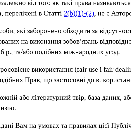
езалежно від того як такі права називаютьс
а, перелічені в Статті
2(b)(1)-(2)
, не є Авто
соби, які заборонено обходити за відсутно
мованих на виконання зобов’язань відповідн
96 р., та/або подібних міжнародних угод.
росовісне використання (fair use і fair deali
одібних Прав, що застосовні до використа
ожній або літературний твір, база даних, а
нзію.
дані Вам на умовах та правилах цієї Публі