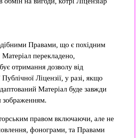
 обмін на вигоди, котрі Ліцензіар
одібними Правами, що є похідним
й Матеріал перекладено,
бує отримання дозволу від
 Публічної Ліцензії, у разі, якщо
даптований Матеріал буде завжди
м зображенням.
авторським правом включаючи, але не
мовлення, фонограми, та Правами