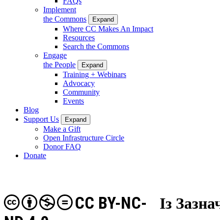
FAQs
Implement
the Commons
Expand
Where CC Makes An Impact
Resources
Search the Commons
Engage
the People
Expand
Training + Webinars
Advocacy
Community
Events
Blog
Support Us
Expand
Make a Gift
Open Infrastructure Circle
Donor FAQ
Donate
CC BY-NC-
Із Зазн