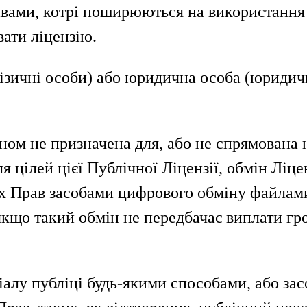
вами, котрі поширюються на використання 
вати ліцензію.
ізичні особи) або юридична особа (юридичн
ном не призначена для, або не спрямована 
я цілей цієї Публічної Ліцензії, обмін Ліц
них Прав засобами цифрового обміну файлам
кщо такий обмін не передбачає виплати грош
алу публіці будь-якими способами, або зас