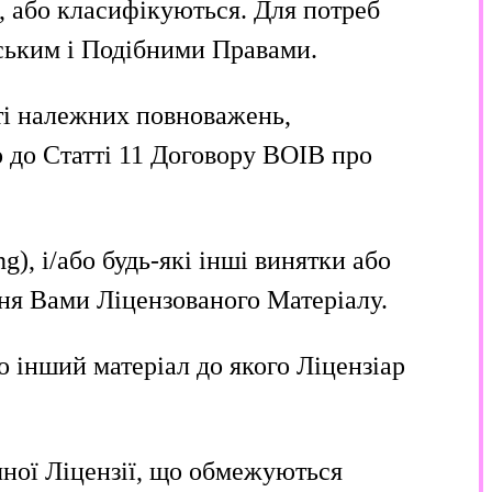
я, або класифікуються. Для потреб
рським і Подібними Правами.
сті належних повноважень,
о до Статті 11 Договору ВОІВ про
ng), і/або будь-які інші винятки або
ння Вами Ліцензованого Матеріалу.
бо інший матеріал до якого Ліцензіар
чної Ліцензії, що обмежуються