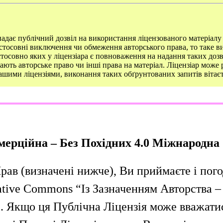
адає публічний дозвіл на використання ліцензованого матеріалу 
астосовні виключення чи обмеження авторського права, то таке в
стосовно яких у ліцензіара є повноваження на надання таких доз
ають авторське право чи інші права на матеріал. Ліцензіар може 
 нашими ліцензіями, виконання таких обґрунтованих запитів вітає
мерційна – Без Похідних 4.0 Міжнародна
ав (визначені нижче), Ви приймаєте і пог
eative Commons “Із Зазначенням Авторства –
. Якщо ця Публічна Ліцензія може вважатис