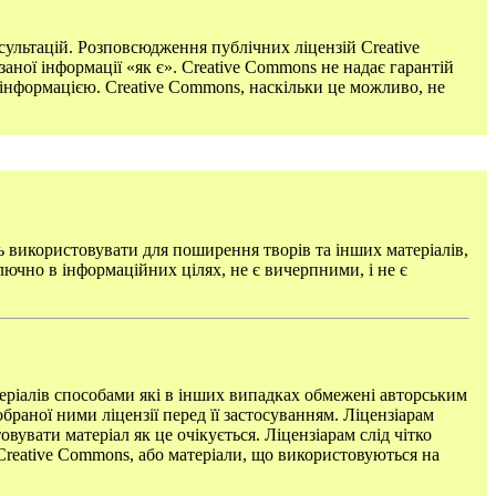
ультацій. Розповсюдження публічних ліцензій Creative
аної інформації «як є». Creative Commons не надає гарантій
 інформацією. Creative Commons, наскільки це можливо, не
ь використовувати для поширення творів та інших матеріалів,
лючно в інформаційних цілях, не є вичерпними, і не є
теріалів способами які в інших випадках обмежені авторським
браної ними ліцензії перед її застосуванням. Ліцензіарам
вувати матеріал як це очікується. Ліцензіарам слід чітко
й Creative Commons, або матеріали, що використовуються на