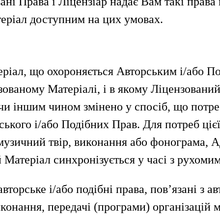
і Права і Ліцензіар надає Вам такі права в
еріал доступним на цих умовах.
еріал, що охороняється Авторським і/або П
нзованому Матеріалі, і в якому Ліцензовани
чи іншим чином змінено у спосіб, що потре
ського і/або Подібних Прав. Для потреб цієї
музичний твір, виконання або фонограма, А
 Матеріал синхронізується у часі з рухоми
авторське і/або подібні права, пов’язані з 
онання, передачі (програми) організацій 