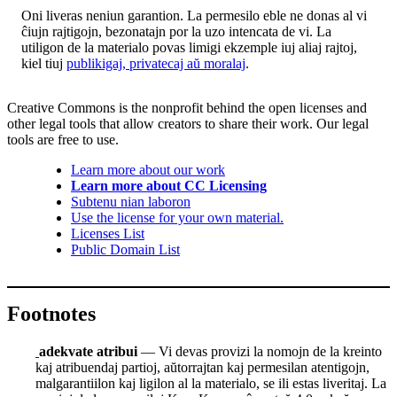
Oni liveras neniun garantion. La permesilo eble ne donas al vi
ĉiujn rajtigojn, bezonatajn por la uzo intencata de vi. La
utiligon de la materialo povas limigi ekzemple iuj aliaj rajtoj,
kiel tiuj
publikigaj, privatecaj aŭ moralaj
.
Creative Commons is the nonprofit behind the open licenses and
other legal tools that allow creators to share their work. Our legal
tools are free to use.
Learn more about our work
Learn more about CC Licensing
Subtenu nian laboron
Use the license for your own material.
Licenses List
Public Domain List
Footnotes
adekvate atribui
— Vi devas provizi la nomojn de la kreinto
kaj atribuendaj partioj, aŭtorrajtan kaj permesilan atentigojn,
malgarantiilon kaj ligilon al la materialo, se ili estas liveritaj. La