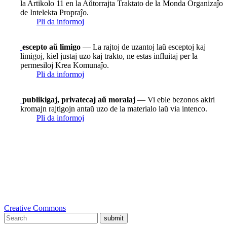
la Artikolo 11 en la Aŭtorrajta Traktato de la Monda Organizaĵo
de Intelekta Propraĵo.
Pli da informoj
escepto aŭ limigo
— La rajtoj de uzantoj laŭ esceptoj kaj
limigoj, kiel justaj uzo kaj trakto, ne estas influitaj per la
permesiloj Krea Komunaĵo.
Pli da informoj
publikigaj, privatecaj aŭ moralaj
— Vi eble bezonos akiri
kromajn rajtigojn antaŭ uzo de la materialo laŭ via intenco.
Pli da informoj
Creative Commons
submit