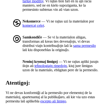
faritaj modifoj
. Vi rajtas tion fari en iu ajn racia
maniero, sed ne en kielo supoziganta, ke la
permesinto subtenas vin aŭ vian uzon.
Nekomerce
— Vi ne rajtas uzi la materialon por
komercaj celoj
.
Samkondiĉe
— Se vi la materialon aliigas,
transformas aŭ kreas ties devenaĵojn, vi devas
distribui viajn kontribuaĵojn laŭ la
sama permesilo
laŭ kiu disponeblas la originaĵo.
Neniuj kromaj limigoj
— Vi ne rajtas apliki jurajn
ilojn aŭ
teĥnologiajn rimedojn
, kiuj jure limigus
uzon de la materialo, ebligitan pere de la permesilo.
Atentigoj:
Vi ne devas konformiĝi al la permesilo por elementoj de la
materialoj, apartenantaj al la publikaĵaro, aŭ kie via uzo estas
permesita laŭ aplikebla
escepto aŭ limigo
.