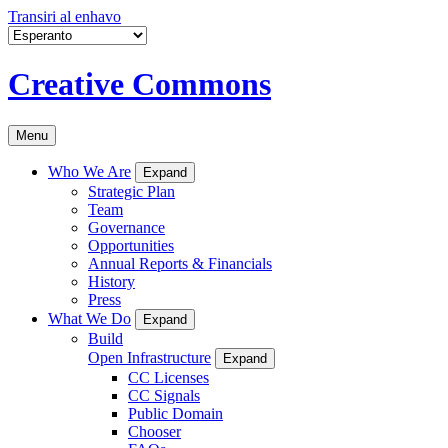
Transiri al enhavo
Creative Commons
Menu
Who We Are
Expand
Strategic Plan
Team
Governance
Opportunities
Annual Reports & Financials
History
Press
What We Do
Expand
Build
Open Infrastructure
Expand
CC Licenses
CC Signals
Public Domain
Chooser