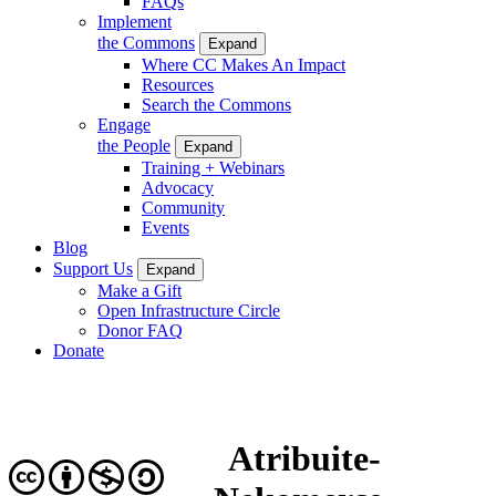
FAQs
Implement
the Commons
Expand
Where CC Makes An Impact
Resources
Search the Commons
Engage
the People
Expand
Training + Webinars
Advocacy
Community
Events
Blog
Support Us
Expand
Make a Gift
Open Infrastructure Circle
Donor FAQ
Donate
Atribuite-