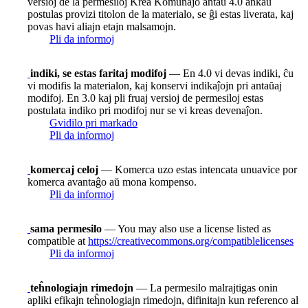
versioj de la permesiloj Krea Komunaĵo antaŭ 4.0 ankaŭ
postulas provizi titolon de la materialo, se ĝi estas liverata, kaj
povas havi aliajn etajn malsamojn.
Pli da informoj
indiki, se estas faritaj modifoj
— En 4.0 vi devas indiki, ĉu
vi modifis la materialon, kaj konservi indikaĵojn pri antaŭaj
modifoj. En 3.0 kaj pli fruaj versioj de permesiloj estas
postulata indiko pri modifoj nur se vi kreas devenaĵon.
Gvidilo pri markado
Pli da informoj
komercaj celoj
— Komerca uzo estas intencata unuavice por
komerca avantaĝo aŭ mona kompenso.
Pli da informoj
sama permesilo
— You may also use a license listed as
compatible at
https://creativecommons.org/compatiblelicenses
Pli da informoj
teĥnologiajn rimedojn
— La permesilo malrajtigas onin
apliki efikajn teĥnologiajn rimedojn, difinitajn kun referenco al