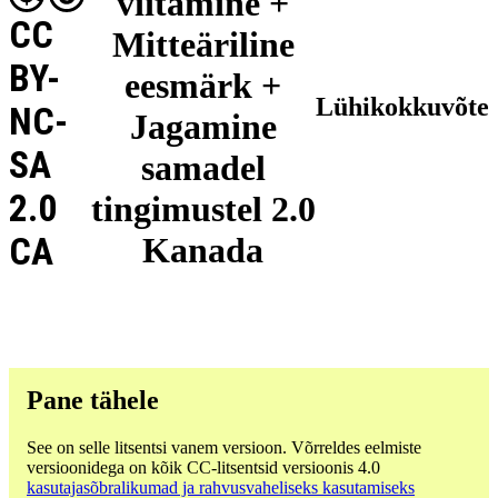
viitamine +
CC
Mitteäriline
BY-
eesmärk +
Lühikokkuvõte
NC-
Jagamine
SA
samadel
2.0
tingimustel 2.0
CA
Kanada
Pane tähele
See on selle litsentsi vanem versioon. Võrreldes eelmiste
versioonidega on kõik CC-litsentsid versioonis 4.0
kasutajasõbralikumad ja rahvusvaheliseks kasutamiseks