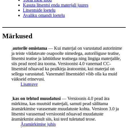
Kasuta litsentsi enda materjali juures
Litsentside loetelu
Avaliku omandi loetelu
Märkused
autorile omistama
— Kui materjal on varustatud autorinime
ja teiste viidatavate osapoolte nimedega, autoriõiguse teatise,
litsentsi teatise ja lahtiütluse teatisega ning lingiga materjalile,
siis pead need ära tooma. Versioonist 4.0 vanemad CC-
litsentsid nõuavad ka pealkirja äratoomist, kui materjal on
sellega varustatud. Vanematel litsentsidel võib olla ka muid
väikseid erinevusi.
Lisateave
kas on tehtud muudatusi
— Versioonis 4.0 pead ära
märkima, kas muutsid materjali, samuti pead säilitama
äramärkimise varasemate muudatuste kohta. Versioon 3.0 ja
litsentsi varasemad versioonid nõuavad muudatuste
äramärkmist ainult siis, kui teed tuletatud teose.
Äramärkimise juhis