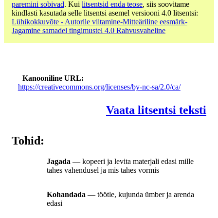
paremini sobivad
. Kui
litsentsid enda teose
, siis soovitame
kindlasti kasutada selle litsentsi asemel versiooni 4.0 litsentsi:
Lühikokkuvõte - Autorile viitamine-Mitteäriline eesmärk-
Jagamine samadel tingimustel 4.0 Rahvusvaheline
Kanooniline URL
https://creativecommons.org/licenses/by-nc-sa/2.0/ca/
Vaata litsentsi teksti
Tohid:
Jagada
— kopeeri ja levita materjali edasi mille
tahes vahendusel ja mis tahes vormis
Kohandada
— töötle, kujunda ümber ja arenda
edasi