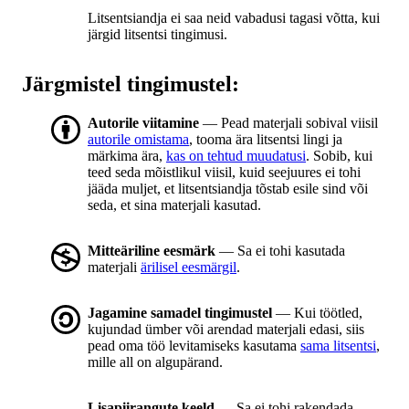
Litsentsiandja ei saa neid vabadusi tagasi võtta, kui
järgid litsentsi tingimusi.
Järgmistel tingimustel:
Autorile viitamine
— Pead materjali sobival viisil
autorile omistama
, tooma ära litsentsi lingi ja
märkima ära,
kas on tehtud muudatusi
. Sobib, kui
teed seda mõistlikul viisil, kuid seejuures ei tohi
jääda muljet, et litsentsiandja tõstab esile sind või
seda, et sina materjali kasutad.
Mitteäriline eesmärk
— Sa ei tohi kasutada
materjali
ärilisel eesmärgil
.
Jagamine samadel tingimustel
— Kui töötled,
kujundad ümber või arendad materjali edasi, siis
pead oma töö levitamiseks kasutama
sama litsentsi
,
mille all on algupärand.
Lisapiirangute keeld
— Sa ei tohi rakendada