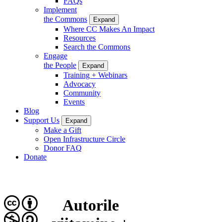
FAQs
Implement
the Commons
Expand
Where CC Makes An Impact
Resources
Search the Commons
Engage
the People
Expand
Training + Webinars
Advocacy
Community
Events
Blog
Support Us
Expand
Make a Gift
Open Infrastructure Circle
Donor FAQ
Donate
Autorile