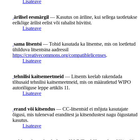
Lisateave
ärilisel eesmärgil
— Kasutus on äriline, kui sellega taotletakse
eelkõige ärilist eelist või rahalist hüvitist.
Lisateave
sama litsentsi
— Tohid kasutada ka litsentse, mis on loetletud
ühilduva litsentsina aadressil
https://creativecommons.org/compatiblelicenses
.
Lisateave
tehnilisi kaitsemeetmeid
— Litsents keelab rakendada
tõhusaid tehnilisi kaitsemeetmeid, mis on määratletud WIPO
autoriõiguse leppe artiklis 11.
Lisateave
erand või kitsendus
— CC-litsentsid ei mõjuta kasutajate
õigusi, mis tulenevad eranditest ja kitsendustest nagu õigustatud
kasutus.
Lisateave