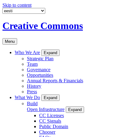
Skip to content
Creative Commons
Menu
Who We Are
Expand
Strategic Plan
Team
Governance
Opportunities
Annual Reports & Financials
History
Press
What We Do
Expand
Build
Open Infrastructure
Expand
CC Licenses
CC Signals
Public Domain
Chooser