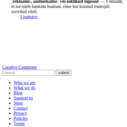
reklaami-, andmekaitse- või isiklikud õigused
— Võimalik,
et sul tuleb hankida lisaload, enne kui kasutad materjali
soovitud viisil.
Lisateave
Creative Commons
submit
Who we are
What we do
Blog
Support us
Store
Contact
Privacy
Policies
Terms