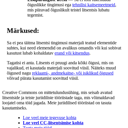
õiguslikke tingimusi ega
tehnilisi kaitsemeetmeid
,
mis piiravad õiguslikult teistel litsentsis lubatu
tegemist.
Märkused:
Sa ei pea täitma litsentsi tingimusi materjali teatud elementide
suhtes, kui need elemendid on avalikus omandis või kui sobivat
kasutust lubab kohaldatav
erand või kitsendus
.
Tagatisi ei anta. Litsents ei pruugi anda kõiki õigusi, mis on
vajalikud, et kasutada materjali soovitud viisil. Näiteks muud
õigused nagu
reklaami-, andmekaitse- või isiklikud õigused
võivad piirata kasutamist soovitud viisil.
Creative Commons on mittetulundusühing, mis seisab avatud
litsentside ja teiste juriidiliste tööriistade taga, mis võimaldavad
loojatel oma töid jagada. Meie juriidilised tööriistad on tasuta
kasutamiseks.
Loe veel meie tegevuse kohta
Loe veel CC-litsentsimise kohta
Toeta meie tööd