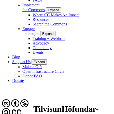
FAQs
Implement
the Commons
Expand
Where CC Makes An Impact
Resources
Search the Commons
Engage
the People
Expand
Training + Webinars
Advocacy
Community
Events
Blog
Support Us
Expand
Make a Gift
Open Infrastructure Circle
Donor FAQ
Donate
TilvísunHöfundar-
CC