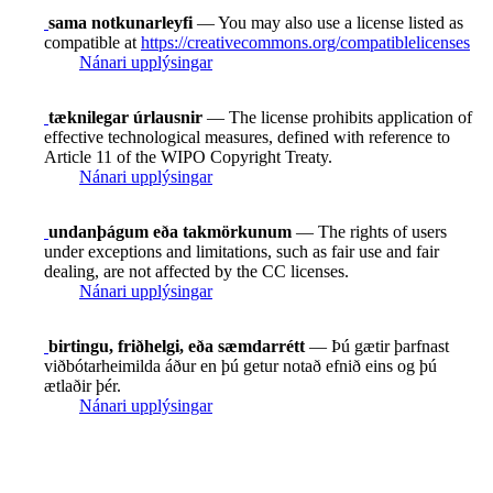
sama notkunarleyfi
— You may also use a license listed as
compatible at
https://creativecommons.org/compatiblelicenses
Nánari upplýsingar
tæknilegar úrlausnir
— The license prohibits application of
effective technological measures, defined with reference to
Article 11 of the WIPO Copyright Treaty.
Nánari upplýsingar
undanþágum eða takmörkunum
— The rights of users
under exceptions and limitations, such as fair use and fair
dealing, are not affected by the CC licenses.
Nánari upplýsingar
birtingu, friðhelgi, eða sæmdarrétt
— Þú gætir þarfnast
viðbótarheimilda áður en þú getur notað efnið eins og þú
ætlaðir þér.
Nánari upplýsingar