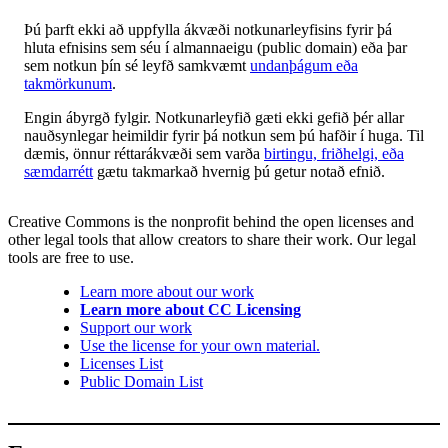
Þú þarft ekki að uppfylla ákvæði notkunarleyfisins fyrir þá
hluta efnisins sem séu í almannaeigu (public domain) eða þar
sem notkun þín sé leyfð samkvæmt
undanþágum eða
takmörkunum
.
Engin ábyrgð fylgir. Notkunarleyfið gæti ekki gefið þér allar
nauðsynlegar heimildir fyrir þá notkun sem þú hafðir í huga. Til
dæmis, önnur réttarákvæði sem varða
birtingu, friðhelgi, eða
sæmdarrétt
gætu takmarkað hvernig þú getur notað efnið.
Creative Commons is the nonprofit behind the open licenses and
other legal tools that allow creators to share their work. Our legal
tools are free to use.
Learn more about our work
Learn more about CC Licensing
Support our work
Use the license for your own material.
Licenses List
Public Domain List