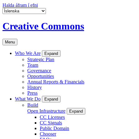
Halda áfram í efni
Creative Commons
Menu
Who We Are
Expand
Strategic Plan
Team
Governance
Opportunities
Annual Reports & Financials
History
Press
What We Do
Expand
Build
Open Infrastructure
Expand
CC Licenses
CC Signals
Public Domain
Chooser