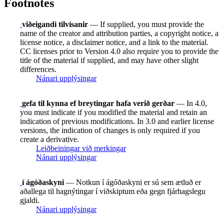
Footnotes
viðeigandi tilvísanir
— If supplied, you must provide the
name of the creator and attribution parties, a copyright notice, a
license notice, a disclaimer notice, and a link to the material.
CC licenses prior to Version 4.0 also require you to provide the
title of the material if supplied, and may have other slight
differences.
Nánari upplýsingar
gefa til kynna ef breytingar hafa verið gerðar
— In 4.0,
you must indicate if you modified the material and retain an
indication of previous modifications. In 3.0 and earlier license
versions, the indication of changes is only required if you
create a derivative.
Leiðbeiningar við merkingar
Nánari upplýsingar
í ágóðaskyni
— Notkun í ágóðaskyni er sú sem ætluð er
aðallega til hagnýtingar í viðskiptum eða gegn fjárhagslegu
gjaldi.
Nánari upplýsingar