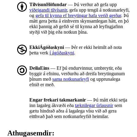
TilvísunHöfundar
— Þú verður að gefa upp
viðeigandi tilvísanir
, gefa upp tengil á notkunarleyfi,
og
gefa til kynna ef breytingar hafa verið gerðar
. Þú
mátt gera þetta á einhvern skynsamlegan hátt, en þó
ekki þannig að gefið sé til kynna að leyfisgjafinn
styðji við þig eða notkun þína.
EkkiÁgóðaskyni
— Þér er ekki heimilt að nota
þetta verk
í ágóðaskyni
.
DeilaEins
— Ef þú endurvinnur, umbreytir, eða
byggir á efninu, verðurðu að dreifa breytingunum
þínum með
sama notkunarleyfi
og upprunalega
efnið er með.
Engar frekari takmarkanir
— Þú mátt ekki setja
inn lagaleg ákvæði eða
tæknilegar úrlausnir
sem
gætu hindrað aðra á lagalega vísu við að gera
eitthvað það sem notkunarleyfið heimilar.
Athugasemdir: