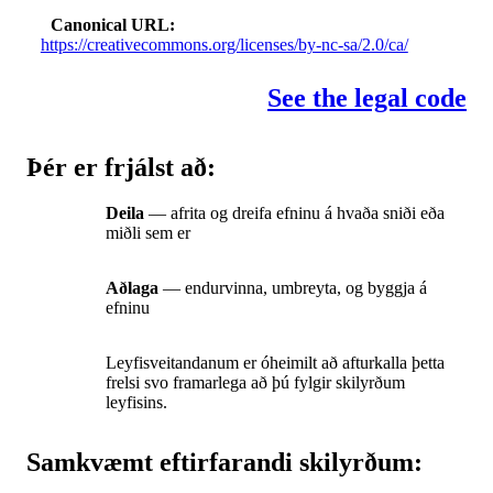
Canonical URL
https://creativecommons.org/licenses/by-nc-sa/2.0/ca/
See the legal code
Þér er frjálst að:
Deila
— afrita og dreifa efninu á hvaða sniði eða
miðli sem er
Aðlaga
— endurvinna, umbreyta, og byggja á
efninu
Leyfisveitandanum er óheimilt að afturkalla þetta
frelsi svo framarlega að þú fylgir skilyrðum
leyfisins.
Samkvæmt eftirfarandi skilyrðum: