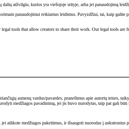
dalių atžvilgiu, kurios yra viešojoje srityje, arba jei panaudojimą leidži
norimam panaudojimui reikiamus leidimus. Pavyzdžiui, tai, kaip galite p
gal tools that allow creators to share their work. Our legal tools are fr
kiriančiųjų asmenų vardus/pavardes, pranešimus apie autorių teises, taik
rodyti medžiagos pavadinimą, jei jis buvo nurodytas, taip pat gali būti 
 jei atlikote medžiagos pakeitimus, ir išsaugoti nuorodas į ankstesnius pa