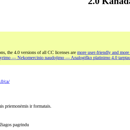
2.0 Kanad
ons, the 4.0 versions of all CC licenses are
more user-friendly and more 
kyrimo — Nekomercinio naudojimo — Analogiško platinimo 4.0 tarptaut
.0/ca/
is priemonėmis ir formatais.
džiagos pagrindu