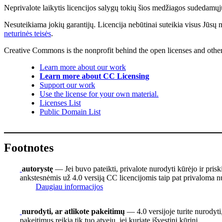
Neprivalote laikytis licencijos salygų tokių šios medžiagos sudedamųjų 
Nesuteikiama jokių garantijų. Licencija nebūtinai suteikia visus Jūsų 
neturinės teisės
.
Creative Commons is the nonprofit behind the open licenses and other le
Learn more about our work
Learn more about CC Licensing
Support our work
Use the license for your own material.
Licenses List
Public Domain List
Footnotes
autorystę
— Jei buvo pateikti, privalote nurodyti kūrėjo ir pris
ankstesnėmis už 4.0 versiją CC licencijomis taip pat privaloma nu
Daugiau informacijos
nurodyti, ar atlikote pakeitimų
— 4.0 versijoje turite nurodyti,
pakeitimus reikia tik tuo atveju, jei kuriate išvestinį kūrinį.