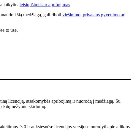
a taikytina
teisių išimtis ar apribojimas
.
anaudoti šią medžiagą, gali riboti
viešinimo, privataus gyvenimo ar
ee to use.
ytiną licenciją, atsakomybės apribojimą ir nuorodą į medžiagą. Su
ir kitų nežymių skirtumų.
keitimus. 3.0 ir ankstesnėse licencijos versijose nurodyti apie atliktus