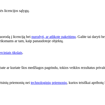
tės licencijos sąlygų.
nuorodą į licenciją bei
nurodyti, ar atlikote pakeitimų
. Galite tai daryti 
 veiksmams ar tam, kaip panaudotoje objektą.
ciniais tikslais
.
ate ar kuriate šios medžiagos pagrindu, tokios veiklos rezultatus priva
eisinių priemonių nei
technologinių priemonių
, kurios teisiškai apribotų 