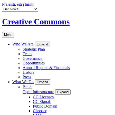
Praleisti, eiti į turinį
Creative Commons
Menu
Who We Are
Expand
Strategic Plan
Team
Governance
Opportunities
Annual Reports & Financials
History
Press
What We Do
Expand
Build
Open Infrastructure
Expand
CC Licenses
CC Signals
Public Domain
Chooser