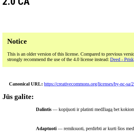
2.0 CA
Notice
This is an older version of this license. Compared to previous versi
strongly recommend the use of the 4.0 license instead:
Deed - Pris
Canonical URL
https://creativecommons.org/licenses/by-nc-sa/2
Jūs galite:
Dalintis
— kopijuoti ir platinti medžiagą bet kokiom
Adaptuoti
— remiksuoti, perdirbti ar kurti šios me