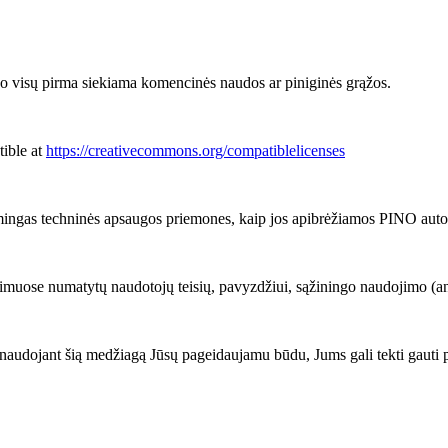
 visų pirma siekiama komencinės naudos ar piniginės grąžos.
tible at
https://creativecommons.org/compatiblelicenses
mingas techninės apsaugos priemones, kaip jos apibrėžiamos PINO autorių
imuose numatytų naudotojų teisių, pavyzdžiui, sąžiningo naudojimo (angl.
audojant šią medžiagą Jūsų pageidaujamu būdu, Jums gali tekti gauti 