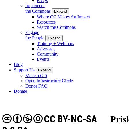
FAQs
Implement
the Commons
Expand
Where CC Makes An Impact
Resources
Search the Commons
Engage
the People
Expand
Training + Webinars
Advocacy
Community
Events
Blog
Support Us
Expand
Make a Gift
Open Infrastructure Circle
Donor FAQ
Donate
CC BY-NC-SA
Pris