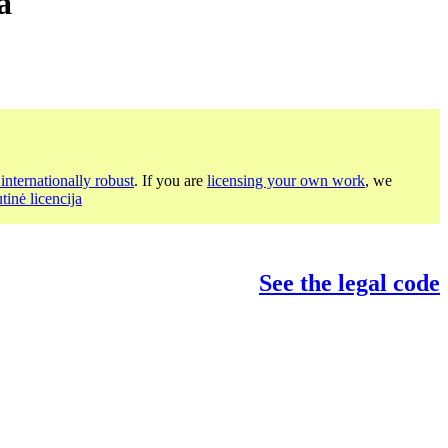
a
internationally robust
. If you are
licensing your own work
, we
inė licencija
See the legal code