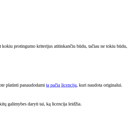
bet kokiu protingumo kriterijus atitinkančiu būdu, tačiau ne tokiu būdu,
lote platinti panaudodami
tą pačią licenciją
, kuri naudota originalui.
kitų galimybes daryti tai, ką licencija leidžia.