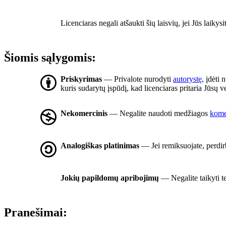
Licenciaras negali atšaukti šių laisvių, jei Jūs laikysi
Šiomis sąlygomis:
Priskyrimas
— Privalote nurodyti
autorystę
, įdėti 
kuris sudarytų įspūdį, kad licenciaras pritaria Jūsų
Nekomercinis
— Negalite naudoti medžiagos
komer
Analogiškas platinimas
— Jei remiksuojate, perdirb
Jokių papildomų apribojimų
— Negalite taikyti t
Pranešimai: