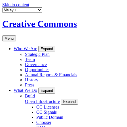
Skip to content
Creative Commons
Menu
Who We Are
Expand
Strategic Plan
Team
Governance
Opportunities
Annual Reports & Financials
History
Press
What We Do
Expand
Build
Open Infrastructure
Expand
CC Licenses
CC Signals
Public Domain
Chooser