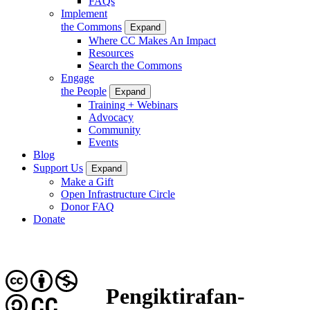
FAQs
Implement
the Commons
Expand
Where CC Makes An Impact
Resources
Search the Commons
Engage
the People
Expand
Training + Webinars
Advocacy
Community
Events
Blog
Support Us
Expand
Make a Gift
Open Infrastructure Circle
Donor FAQ
Donate
Pengiktirafan-
CC