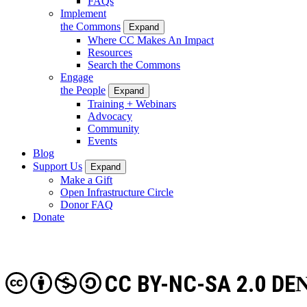
FAQs
Implement
the Commons
Expand
Where CC Makes An Impact
Resources
Search the Commons
Engage
the People
Expand
Training + Webinars
Advocacy
Community
Events
Blog
Support Us
Expand
Make a Gift
Open Infrastructure Circle
Donor FAQ
Donate
CC BY-NC-SA 2.0 DE
N