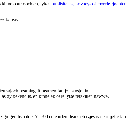
s kinne oare rjochten, lykas
publisiteits-, privacy- of morele rjochten
,
ee to use.
rsrjochtneaming, it neamen fan jo lisinsje, in
aan as dy bekend is, en kinne ek oare lytse ferskillen hawwe.
zigingen byhâlde. Yn 3.0 en eardere lisinsjeferzjes is de opjefte fan