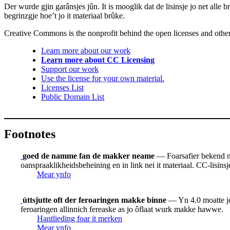
Der wurde gjin garânsjes jûn. It is mooglik dat de lisinsje jo net alle
begrinzgje hoe’t jo it materiaal brûke.
Creative Commons is the nonprofit behind the open licenses and other le
Learn more about our work
Learn more about CC Licensing
Support our work
Use the license for your own material.
Licenses List
Public Domain List
Footnotes
goed de namme fan de makker neame
— Foarsafier bekend mo
oanspraaklikheidsbeheining en in link nei it materiaal. CC-lisinsje
Mear ynfo
úttsjutte oft der feroaringen makke binne
— Yn 4.0 moatte jo w
feroaringen allinnich fereaske as jo ôflaat wurk makke hawwe.
Hantlieding foar it merken
Mear ynfo