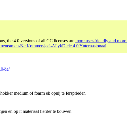
ons, the 4.0 versions of all CC licenses are
more user-friendly and more 
eneamen-NetKommersjeel-AllykDiele 4.0 Ynternasjonaal
.0/de/
 hokker medium of foarm ek opnij te fersprieden
jen en op it materiaal fierder te bouwen