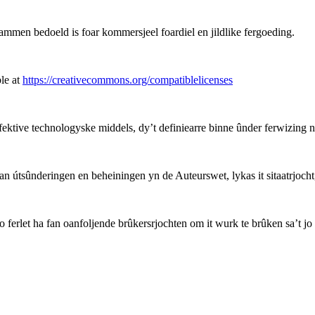
men bedoeld is foar kommersjeel foardiel en jildlike fergoeding.
le at
https://creativecommons.org/compatiblelicenses
ffektive technologyske middels, dy’t definiearre binne ûnder ferwizing 
 útsûnderingen en beheiningen yn de Auteurswet, lykas it sitaatrjocht, 
o ferlet ha fan oanfoljende brûkersrjochten om it wurk te brûken sa’t jo