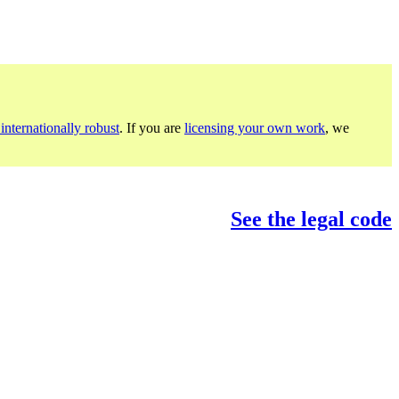
internationally robust
. If you are
licensing your own work
, we
See the legal code