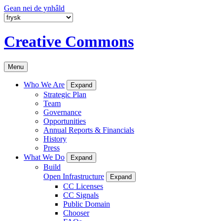
Gean nei de ynhâld
Creative Commons
Menu
Who We Are
Expand
Strategic Plan
Team
Governance
Opportunities
Annual Reports & Financials
History
Press
What We Do
Expand
Build
Open Infrastructure
Expand
CC Licenses
CC Signals
Public Domain
Chooser