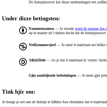
De lisinsjejouwer kin dizze tastimmingen net ynlûke 
Under dizze betingsten:
Nammeneamen
— Jo moatte
goed de namme fan 
op in manier dy’t tinken docht dat de lisinsjejouwer
NetKommersjeel
— Jo meie it materiaal net brûke 
AllykDiele
— As jo fan it materiaal in ‘remix’ meit
Gjin oanfoljende beheiningen
— Jo meie gjin juri
Tink hjir om:
Jo hoege jo net oan de lisinsje te hâlden foar eleminten fan it materiaal