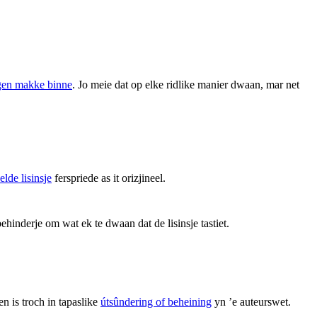
ingen makke binne
. Jo meie dat op elke ridlike manier dwaan, mar net
elde lisinsje
ferspriede as it orizjineel.
ehinderje om wat ek te dwaan dat de lisinsje tastiet.
en is troch in tapaslike
útsûndering of beheining
yn ’e auteurswet.