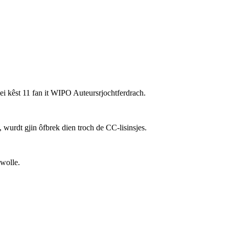
nei kêst 11 fan it WIPO Auteursrjochtferdrach.
wurdt gjin ôfbrek dien troch de CC-lisinsjes.
 wolle.