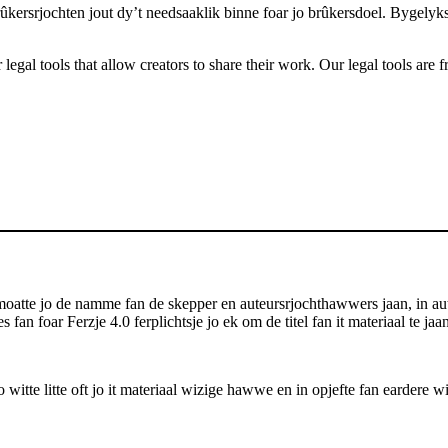
 brûkersrjochten jout dy’t needsaaklik binne foar jo brûkersdoel. Bygelyk
gal tools that allow creators to share their work. Our legal tools are fr
atte jo de namme fan de skepper en auteursrjochthawwers jaan, in auteu
s fan foar Ferzje 4.0 ferplichtsje jo ek om de titel fan it materiaal te j
itte litte oft jo it materiaal wizige hawwe en in opjefte fan eardere wi