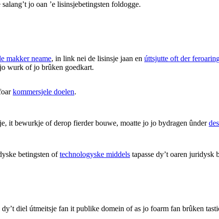
salang’t jo oan ’e lisinsjebetingsten foldogge.
de makker neame
, in link nei de lisinsje jaan en
úttsjutte oft der feroar
 jo wurk of jo brûken goedkart.
foar
kommersjele doelen
.
sje, it bewurkje of derop fierder bouwe, moatte jo jo bydragen ûnder
des
dyske betingsten of
technologyske middels
tapasse dy’t oaren juridysk b
 dy’t diel útmeitsje fan it publike domein of as jo foarm fan brûken tasti