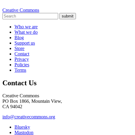
Creative Commons
submit
Who we are
What we do
Blog
Support us
Store
Contact
Privacy
Policies
Terms
Contact Us
Creative Commons
PO Box 1866, Mountain View,
CA 94042
info@creativecommons.org
Bluesky
Mastodon