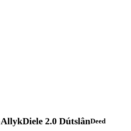
lykDiele 2.0 Dútslân
Deed