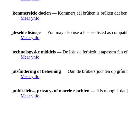
kommersjele doelen
— Kommersjeel brûken is brûken dat benam
Mear ynfo
deselde lisinsje
— You may also use a license listed as compatib
Mear ynfo
technologyske middels
— De lisinsje ferbiedt it tapassen fan e
Mear ynfo
útsûndering of beheining
— Oan de brûkersrjochten op grûn fan
Mear ynfo
publisiteits-, privacy- of morele rjochten
— It is mooglik dat j
Mear ynfo