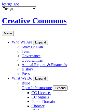
İçeriğe geç
Creative Commons
Menu
Who We Are
Expand
Strategic Plan
Team
Governance
Opportunities
Annual Reports & Financials
History
Press
What We Do
Expand
Build
Open Infrastructure
Expand
CC Licenses
CC Signals
Public Domain
Chooser