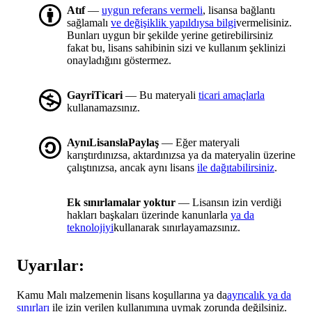
Atıf
—
uygun referans vermeli
, lisansa bağlantı
sağlamalı
ve değişiklik yapıldıysa bilgi
vermelisiniz.
Bunları uygun bir şekilde yerine getirebilirsiniz
fakat bu, lisans sahibinin sizi ve kullanım şeklinizi
onayladığını göstermez.
GayriTicari
— Bu materyali
ticari amaçlarla
kullanamazsınız.
AynıLisanslaPaylaş
— Eğer materyali
karıştırdınızsa, aktardınızsa ya da materyalin üzerine
çalıştınızsa, ancak aynı lisans
ile dağıtabilirsiniz
.
Ek sınırlamalar yoktur
— Lisansın izin verdiği
hakları başkaları üzerinde kanunlarla
ya da
teknolojiyi
kullanarak sınırlayamazsınız.
Uyarılar:
Kamu Malı malzemenin lisans koşullarına ya da
ayrıcalık ya da
sınırları
ile izin verilen kullanımına uymak zorunda değilsiniz.