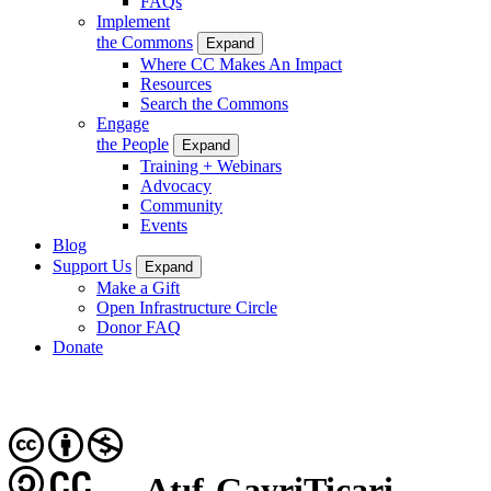
FAQs
Implement
the Commons
Expand
Where CC Makes An Impact
Resources
Search the Commons
Engage
the People
Expand
Training + Webinars
Advocacy
Community
Events
Blog
Support Us
Expand
Make a Gift
Open Infrastructure Circle
Donor FAQ
Donate
CC
Atıf-GayriTicari-