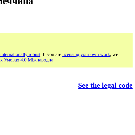
меччина
internationally robust
. If you are
licensing your own work
, we
их Умовах 4.0 Міжнародна
See the legal code