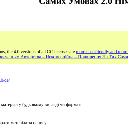
Самих Умовах 2.0 Ні
ons, the 4.0 versions of all CC licenses are
more user-friendly and more 
Зазначенням Авторства – Некомерційна – Поширення На Тих Сам
.0/de/
атеріал у будь-якому вигляді чи форматі
рати матеріал за основу