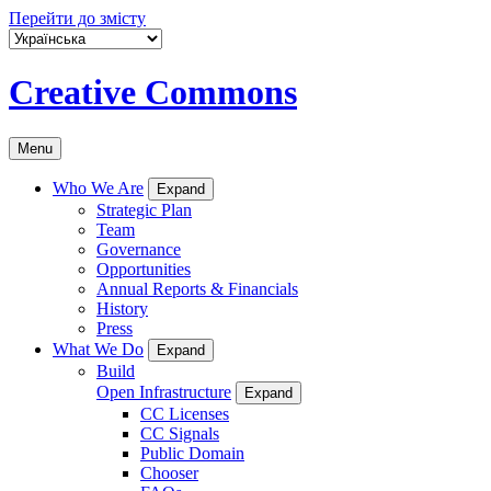
Перейти до змісту
Creative Commons
Menu
Who We Are
Expand
Strategic Plan
Team
Governance
Opportunities
Annual Reports & Financials
History
Press
What We Do
Expand
Build
Open Infrastructure
Expand
CC Licenses
CC Signals
Public Domain
Chooser