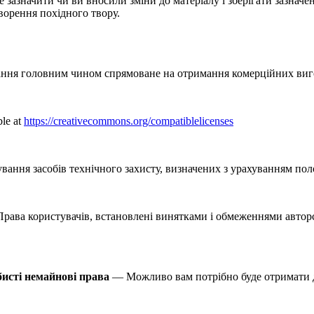
 зазначити чи ви вносили зміни до матеріалу і зберігати зазначен
творення похідного твору.
ння головним чином спрямоване на отримання комерційних виго
ble at
https://creativecommons.org/compatiblelicenses
вання засобів технічного захисту, визначених з урахуванням по
ава користувачів, встановлені винятками і обмеженнями авторськ
бисті немайнові права
— Можливо вам потрібно буде отримати д