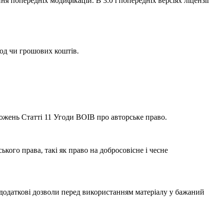
ня попередніх модифікацій. В 3.0 і попередніх версіях ліцензії
д чи грошових коштів.
ложень Статті 11 Угоди ВОІВ про авторське право.
ого права, такі як право на добросовісне і чесне
одаткові дозволи перед використанням матеріалу у бажаний