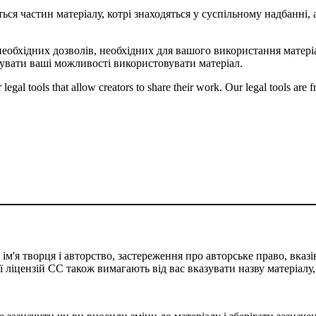
ться частин матеріалу, котрі знаходяться у суспільному надбанні
необхідних дозволів, необхідних для вашого використання матеріа
вати ваші можливості використовувати матеріал.
gal tools that allow creators to share their work. Our legal tools are fr
м'я творця і авторство, застереження про авторське право, вказів
сії ліцензій CC також вимагають від вас вказувати назву матеріалу