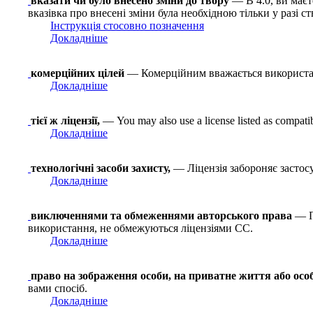
вказати чи було внесено зміни до твору
— В 4.0, ви маєте
вказівка про внесені зміни була необхідною тільки у разі с
Інструкція стосовно позначення
Докладніше
комерційних цілей
— Комерційним вважається використа
Докладніше
тієї ж ліцензії,
— You may also use a license listed as compati
Докладніше
технологічні засоби захисту,
— Ліцензія забороняє застосу
Докладніше
виключеннями та обмеженнями авторського права
— Пр
використання, не обмежуються ліцензіями СС.
Докладніше
право на зображення особи, на приватне життя або осо
вами спосіб.
Докладніше