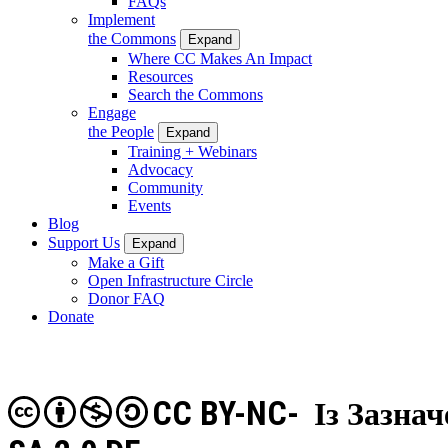
FAQs
Implement
the Commons
Expand
Where CC Makes An Impact
Resources
Search the Commons
Engage
the People
Expand
Training + Webinars
Advocacy
Community
Events
Blog
Support Us
Expand
Make a Gift
Open Infrastructure Circle
Donor FAQ
Donate
CC BY-NC-
Із Зазна