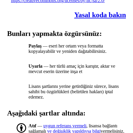
https://creativecommons.org/licenses/by-nc-sa/2.0/
Yasal koda bakın
Bunları yapmakta özgürsünüz:
Paylaş
— eseri her ortam veya formatta
kopyalayabilir ve yeniden dağıtabilirsiniz.
Uyarla
— her türlü amaç için karıştır, aktar ve
mevcut eserin üzerine inşa et
Lisans şartlarını yerine getirdiğiniz sürece, lisans
sahibi bu özgürlükleri (belirtilen hakları) iptal
edemez.
Aşağıdaki şartlar altında:
Atıf
—
uygun referans vermeli
, lisansa bağlantı
sağlamalı
ve değişiklik yapıldıysa bilgi
vermelisiniz.