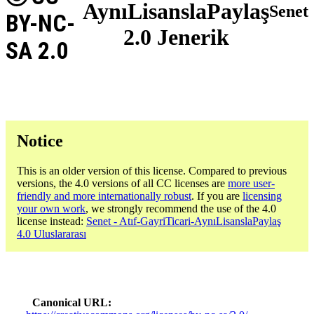
AynıLisanslaPaylaş
Senet
BY-NC-
2.0 Jenerik
SA 2.0
Notice
This is an older version of this license. Compared to previous
versions, the 4.0 versions of all CC licenses are
more user-
friendly and more internationally robust
. If you are
licensing
your own work
, we strongly recommend the use of the 4.0
license instead:
Senet - Atıf-GayriTicari-AynıLisanslaPaylaş
4.0 Uluslararası
Canonical URL