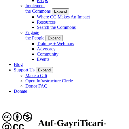
FAQs
Implement
the Commons
Expand
Where CC Makes An Impact
Resources
Search the Commons
Engage
the People
Expand
Training + Webinars
Advocacy
Community
Events
Blog
Support Us
Expand
Make a Gift
Open Infrastructure Circle
Donor FAQ
Donate
Atıf-GayriTicari-
CC