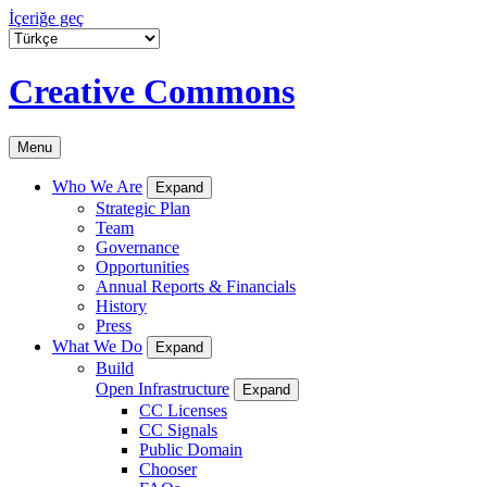
İçeriğe geç
Creative Commons
Menu
Who We Are
Expand
Strategic Plan
Team
Governance
Opportunities
Annual Reports & Financials
History
Press
What We Do
Expand
Build
Open Infrastructure
Expand
CC Licenses
CC Signals
Public Domain
Chooser