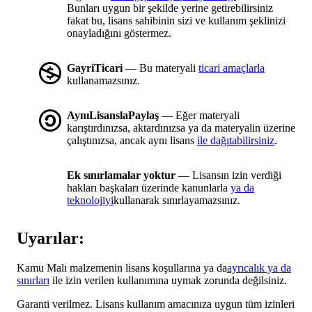
Bunları uygun bir şekilde yerine getirebilirsiniz
fakat bu, lisans sahibinin sizi ve kullanım şeklinizi
onayladığını göstermez.
GayriTicari
— Bu materyali
ticari amaçlarla
kullanamazsınız.
AynıLisanslaPaylaş
— Eğer materyali
karıştırdınızsa, aktardınızsa ya da materyalin üzerine
çalıştınızsa, ancak aynı lisans
ile dağıtabilirsiniz
.
Ek sınırlamalar yoktur
— Lisansın izin verdiği
hakları başkaları üzerinde kanunlarla
ya da
teknolojiyi
kullanarak sınırlayamazsınız.
Uyarılar:
Kamu Malı malzemenin lisans koşullarına ya da
ayrıcalık ya da
sınırları
ile izin verilen kullanımına uymak zorunda değilsiniz.
Garanti verilmez. Lisans kullanım amacınıza uygun tüm izinleri