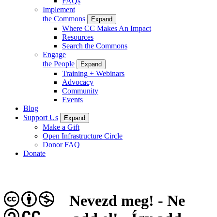
FAQs
Implement
the Commons
Expand
Where CC Makes An Impact
Resources
Search the Commons
Engage
the People
Expand
Training + Webinars
Advocacy
Community
Events
Blog
Support Us
Expand
Make a Gift
Open Infrastructure Circle
Donor FAQ
Donate
Nevezd meg! - Ne
CC