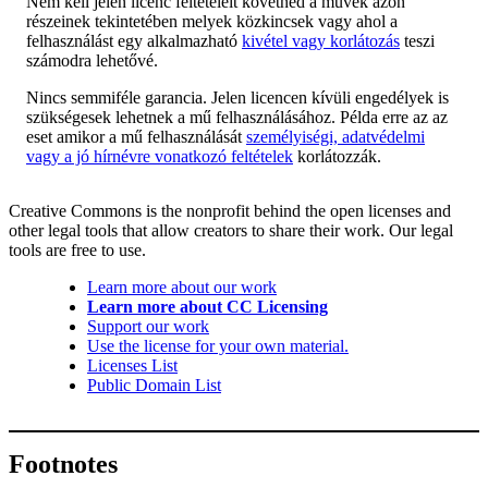
Nem kell jelen licenc feltételeit követned a művek azon
részeinek tekintetében melyek közkincsek vagy ahol a
felhasználást egy alkalmazható
kivétel vagy korlátozás
teszi
számodra lehetővé.
Nincs semmiféle garancia. Jelen licencen kívüli engedélyek is
szükségesek lehetnek a mű felhasználásához. Példa erre az az
eset amikor a mű felhasználását
személyiségi, adatvédelmi
vagy a jó hírnévre vonatkozó feltételek
korlátozzák.
Creative Commons is the nonprofit behind the open licenses and
other legal tools that allow creators to share their work. Our legal
tools are free to use.
Learn more about our work
Learn more about CC Licensing
Support our work
Use the license for your own material.
Licenses List
Public Domain List
Footnotes