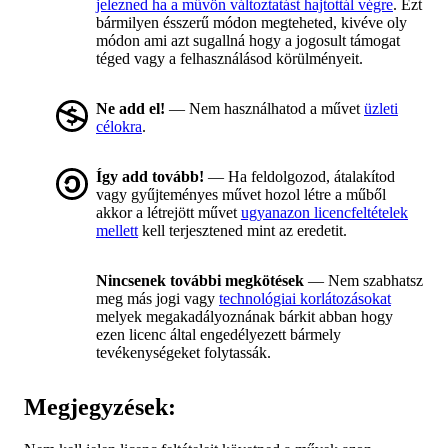
jelezned ha a művön változtatást hajtottál végre
. Ezt
bármilyen ésszerű módon megteheted, kivéve oly
módon ami azt sugallná hogy a jogosult támogat
téged vagy a felhasználásod körülményeit.
Ne add el!
— Nem használhatod a művet
üzleti
célokra
.
Így add tovább!
— Ha feldolgozod, átalakítod
vagy gyűjteményes művet hozol létre a műből
akkor a létrejött művet
ugyanazon licencfeltételek
mellett
kell terjesztened mint az eredetit.
Nincsenek további megkötések
— Nem szabhatsz
meg más jogi vagy
technológiai korlátozásokat
melyek megakadályoznának bárkit abban hogy
ezen licenc által engedélyezett bármely
tevékenységeket folytassák.
Megjegyzések: