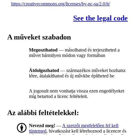
https://creativecommons.org/licenses/by-nc-sa/2.0/it/
See the legal code
A műveket szabadon
Megoszthatod
— másolhatod és terjesztheted a
művet bármilyen módon vagy formában
Átdolgozhatod
— származékos műveket hozhatsz
létre, átalakíthatod és új művkbe építheted be
A jogosult nem vonhatja vissza ezen engedélyeket
míg betartod a licenc feltételeit.
Az alábbi feltételekkel:
Nevezd meg!
—
A szerzőt megfelelően fel kell
tüntetned
, hivatkozást kell létrehoznod a licencre és