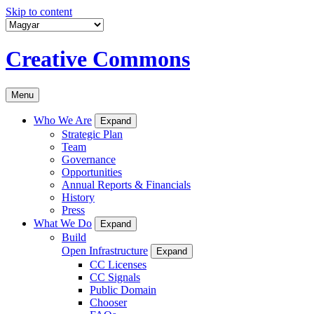
Skip to content
Creative Commons
Menu
Who We Are
Expand
Strategic Plan
Team
Governance
Opportunities
Annual Reports & Financials
History
Press
What We Do
Expand
Build
Open Infrastructure
Expand
CC Licenses
CC Signals
Public Domain
Chooser