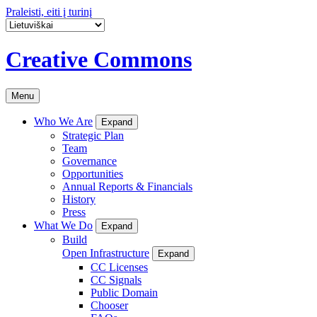
Praleisti, eiti į turinį
Creative Commons
Menu
Who We Are
Expand
Strategic Plan
Team
Governance
Opportunities
Annual Reports & Financials
History
Press
What We Do
Expand
Build
Open Infrastructure
Expand
CC Licenses
CC Signals
Public Domain
Chooser