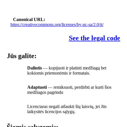
Canonical URL
https://creativecommons.org/licenses/by-nc-sa/2.0/it/
See the legal code
Jūs galite:
Dalintis
— kopijuoti ir platinti medžiagą bet
kokiomis priemonėmis ir formatais.
Adaptuoti
— remiksuoti, perdirbti ar kurti šios
medžiagos pagrindu
Licenciaras negali atšaukti šių laisvių, jei Jūs
laikysitės licencijos sąlygų.