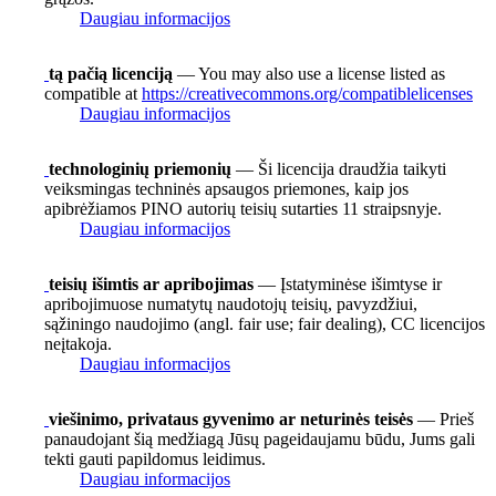
Daugiau informacijos
tą pačią licenciją
— You may also use a license listed as
compatible at
https://creativecommons.org/compatiblelicenses
Daugiau informacijos
technologinių priemonių
— Ši licencija draudžia taikyti
veiksmingas techninės apsaugos priemones, kaip jos
apibrėžiamos PINO autorių teisių sutarties 11 straipsnyje.
Daugiau informacijos
teisių išimtis ar apribojimas
— Įstatyminėse išimtyse ir
apribojimuose numatytų naudotojų teisių, pavyzdžiui,
sąžiningo naudojimo (angl. fair use; fair dealing), CC licencijos
neįtakoja.
Daugiau informacijos
viešinimo, privataus gyvenimo ar neturinės teisės
— Prieš
panaudojant šią medžiagą Jūsų pageidaujamu būdu, Jums gali
tekti gauti papildomus leidimus.
Daugiau informacijos