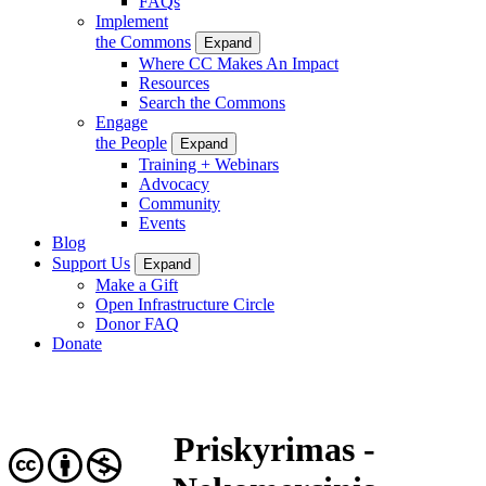
FAQs
Implement
the Commons
Expand
Where CC Makes An Impact
Resources
Search the Commons
Engage
the People
Expand
Training + Webinars
Advocacy
Community
Events
Blog
Support Us
Expand
Make a Gift
Open Infrastructure Circle
Donor FAQ
Donate
Priskyrimas -