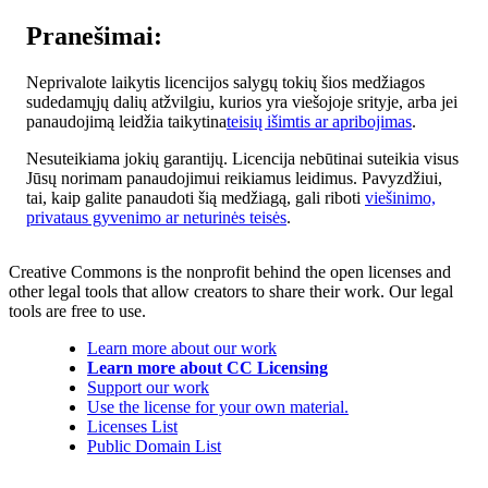
Pranešimai:
Neprivalote laikytis licencijos salygų tokių šios medžiagos
sudedamųjų dalių atžvilgiu, kurios yra viešojoje srityje, arba jei
panaudojimą leidžia taikytina
teisių išimtis ar apribojimas
.
Nesuteikiama jokių garantijų. Licencija nebūtinai suteikia visus
Jūsų norimam panaudojimui reikiamus leidimus. Pavyzdžiui,
tai, kaip galite panaudoti šią medžiagą, gali riboti
viešinimo,
privataus gyvenimo ar neturinės teisės
.
Creative Commons is the nonprofit behind the open licenses and
other legal tools that allow creators to share their work. Our legal
tools are free to use.
Learn more about our work
Learn more about CC Licensing
Support our work
Use the license for your own material.
Licenses List
Public Domain List