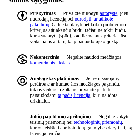
Šiomis sąlygomis:
Priskyrimas
— Privalote nurodyti
autorystę
, įdėti
nuorodą į licenciją bei
nurodyti, ar atlikote
pakeitimų
. Galite tai daryti bet kokiu protingumo
kriterijus atitinkančiu būdu, tačiau ne tokiu būdu,
kuris sudarytų įspūdį, kad licenciaras pritaria Jūsų
veiksmams ar tam, kaip panaudotoje objektą.
Nekomercinis
— Negalite naudoti medžiagos
komerciniais tikslais
.
Analogiškas platinimas
— Jei remiksuojate,
perdirbate ar kuriate šios medžiagos pagrindu,
tokios veiklos rezultatus privalote platinti
panaudodami
tą pačią licenciją
, kuri naudota
originalui.
Jokių papildomų apribojimų
— Negalite taikyti
teisinių priemonių nei
technologinių priemonių
,
kurios teisiškai apribotų kitų galimybes daryti tai, ką
licencija leidžia.