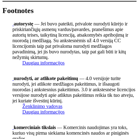
Footnotes
autorystę
— Jei buvo pateikti, privalote nurodyti kūrėjo ir
priskiriančiųjų asmenų vardus/pavardes, pranešimus apie
autorių teises, taikytiną licenciją, atsakomybės apribojimą ir
nuorodą į medžiagą. Su ankstesnėmis už 4.0 versiją CC
licencijomis taip pat privaloma nurodyti medžiagos
pavadinimą, jei jis buvo nurodytas, taip pat gali būti ir kitų
nežymių skirtumų.
Daugiau informacijos
nurodyti, ar atlikote pakeitimų
— 4.0 versijoje turite
nurodyti, jei atlikote medžiagos pakeitimus, ir išsaugoti
nuorodas į ankstesnius pakeitimus. 3.0 ir ankstesnėse licencijos
versijose nurodyti apie atliktus pakeitimus reikia tik tuo atveju,
jei kuriate išvestinį kūrinį.
Ženklinimo vadovas
Daugiau informacijos
komerciniais tikslais
— Komercinis naudojimas yra toks,
kuriuo visų pirma siekiama komencinės naudos ar piniginės
grąžos.