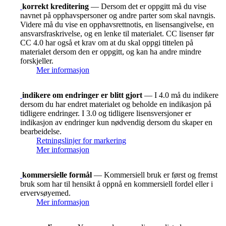
korrekt kreditering
— Dersom det er oppgitt må du vise
navnet på opphavspersoner og andre parter som skal navngis.
Videre må du vise en opphavsrettnotis, en lisensangivelse, en
ansvarsfraskrivelse, og en lenke til materialet. CC lisenser før
CC 4.0 har også et krav om at du skal oppgi tittelen på
materialet dersom den er oppgitt, og kan ha andre mindre
forskjeller.
Mer informasjon
indikere om endringer er blitt gjort
— I 4.0 må du indikere
dersom du har endret materialet og beholde en indikasjon på
tidligere endringer. I 3.0 og tidligere lisensversjoner er
indikasjon av endringer kun nødvendig dersom du skaper en
bearbeidelse.
Retningslinjer for markering
Mer informasjon
kommersielle formål
— Kommersiell bruk er først og fremst
bruk som har til hensikt å oppnå en kommersiell fordel eller i
ervervsøyemed.
Mer informasjon