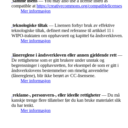
samme lisens
— You may also use a license listed as
compatible at
https://creativecommons.org/compatiblelicenses
Mer informasjon
teknologiske tiltak
— Lisensen forbyr bruk av effektive
teknologiske tiltak, definert med referanse til artikkel 11 i
WIPO-traktaten om opphavsrett og kapittel 6a åndsverkloven.
Mer informasjon
lånereglene i åndsverkloven eller annen gjeldende rett
—
De rettighetene som er gitt brukere under unntak og
begrensninger i opphavsretten, for eksempel de som er gitt i
åndsverkslovens bestemmelser om rimelig anvendelse
(lånereglene), blir ikke berørt av CC-lisensene.
Mer informasjon
reklame-, personvern-, eller ideelle rettigheter
— Du må
kanskje trenge flere tillatelser før du kan bruke materialet slik
du har tenkt.
Mer informasjon