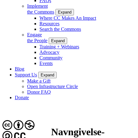
FAQs
Implement
the Commons
Expand
Where CC Makes An Impact
Resources
Search the Commons
Engage
the People
Expand
Training + Webinars
Advocacy
Community
Events
Blog
Support Us
Expand
Make a Gift
Open Infrastructure Circle
Donor FAQ
Donate
Navngivelse-
CC