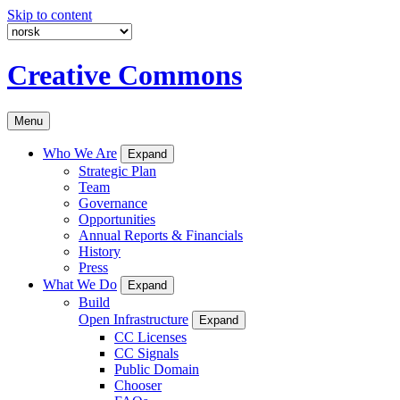
Skip to content
Creative Commons
Menu
Who We Are
Expand
Strategic Plan
Team
Governance
Opportunities
Annual Reports & Financials
History
Press
What We Do
Expand
Build
Open Infrastructure
Expand
CC Licenses
CC Signals
Public Domain
Chooser