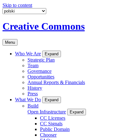
Skip to content
Creative Commons
Menu
Who We Are
Expand
Strategic Plan
Team
Governance
Opportunities
Annual Reports & Financials
History
Press
What We Do
Expand
Build
Open Infrastructure
Expand
CC Licenses
CC Signals
Public Domain
Chooser