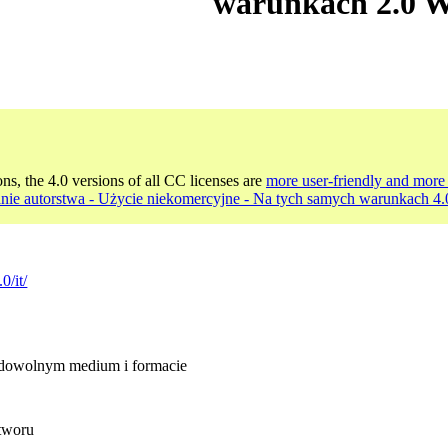
warunkach 2.0 
ons, the 4.0 versions of all CC licenses are
more user-friendly and more 
nie autorstwa - Użycie niekomercyjne - Na tych samych warunkach 
0/it/
 dowolnym medium i formacie
utworu