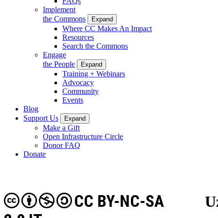
FAQs
Implement
the Commons
Expand
Where CC Makes An Impact
Resources
Search the Commons
Engage
the People
Expand
Training + Webinars
Advocacy
Community
Events
Blog
Support Us
Expand
Make a Gift
Open Infrastructure Circle
Donor FAQ
Donate
CC BY-NC-SA
U