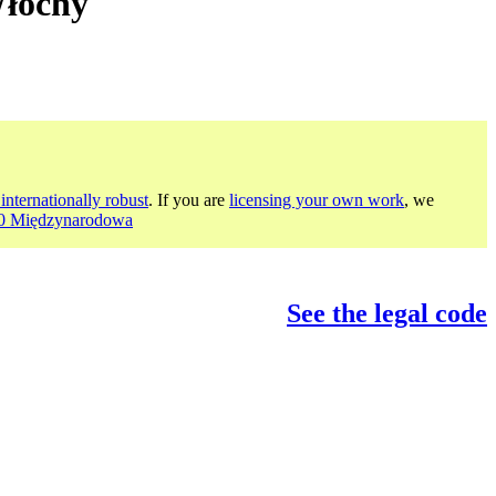
Włochy
internationally robust
. If you are
licensing your own work
, we
4.0 Międzynarodowa
See the legal code