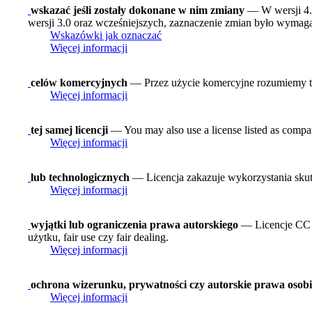
wskazać jeśli zostały dokonane w nim zmiany
— W wersji 4.0
wersji 3.0 oraz wcześniejszych, zaznaczenie zmian było wymagan
Wskazówki jak oznaczać
Więcej informacji
celów komercyjnych
— Przez użycie komercyjne rozumiemy tak
Więcej informacji
tej samej licencji
— You may also use a license listed as compat
Więcej informacji
lub technologicznych
— Licencja zakazuje wykorzystania skut
Więcej informacji
wyjątki lub ograniczenia prawa autorskiego
— Licencje CC n
użytku, fair use czy fair dealing.
Więcej informacji
ochrona wizerunku, prywatności czy autorskie prawa osobi
Więcej informacji