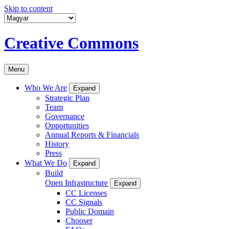
Skip to content
Creative Commons
Menu
Who We Are
Expand
Strategic Plan
Team
Governance
Opportunities
Annual Reports & Financials
History
Press
What We Do
Expand
Build
Open Infrastructure
Expand
CC Licenses
CC Signals
Public Domain
Chooser