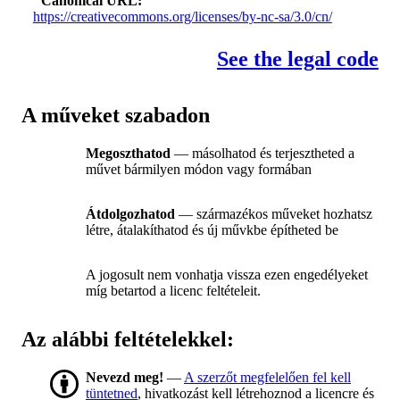
Canonical URL
https://creativecommons.org/licenses/by-nc-sa/3.0/cn/
See the legal code
A műveket szabadon
Megoszthatod
— másolhatod és terjesztheted a
művet bármilyen módon vagy formában
Átdolgozhatod
— származékos műveket hozhatsz
létre, átalakíthatod és új művkbe építheted be
A jogosult nem vonhatja vissza ezen engedélyeket
míg betartod a licenc feltételeit.
Az alábbi feltételekkel:
Nevezd meg!
—
A szerzőt megfelelően fel kell
tüntetned
, hivatkozást kell létrehoznod a licencre és