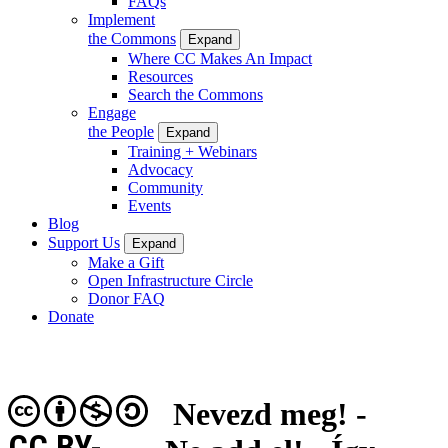
FAQs
Implement
the Commons
Expand
Where CC Makes An Impact
Resources
Search the Commons
Engage
the People
Expand
Training + Webinars
Advocacy
Community
Events
Blog
Support Us
Expand
Make a Gift
Open Infrastructure Circle
Donor FAQ
Donate
Nevezd meg! -
CC BY-