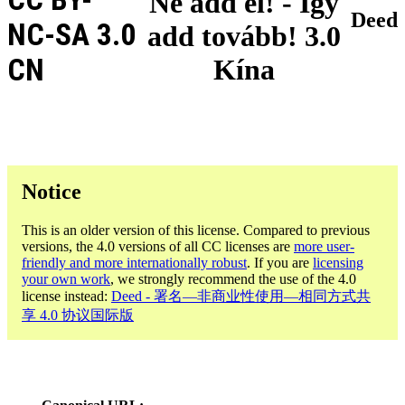
Ne add el! - Így
Deed
NC-SA 3.0
add tovább! 3.0
CN
Kína
Notice
This is an older version of this license. Compared to previous
versions, the 4.0 versions of all CC licenses are
more user-
friendly and more internationally robust
. If you are
licensing
your own work
, we strongly recommend the use of the 4.0
license instead:
Deed - 署名—非商业性使用—相同方式共
享 4.0 协议国际版