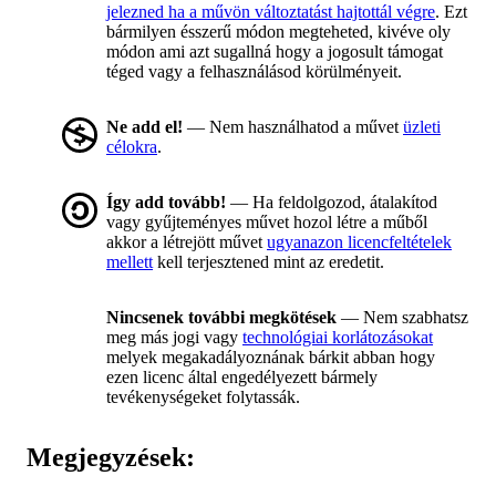
jelezned ha a művön változtatást hajtottál végre
. Ezt
bármilyen ésszerű módon megteheted, kivéve oly
módon ami azt sugallná hogy a jogosult támogat
téged vagy a felhasználásod körülményeit.
Ne add el!
— Nem használhatod a művet
üzleti
célokra
.
Így add tovább!
— Ha feldolgozod, átalakítod
vagy gyűjteményes művet hozol létre a műből
akkor a létrejött művet
ugyanazon licencfeltételek
mellett
kell terjesztened mint az eredetit.
Nincsenek további megkötések
— Nem szabhatsz
meg más jogi vagy
technológiai korlátozásokat
melyek megakadályoznának bárkit abban hogy
ezen licenc által engedélyezett bármely
tevékenységeket folytassák.
Megjegyzések: