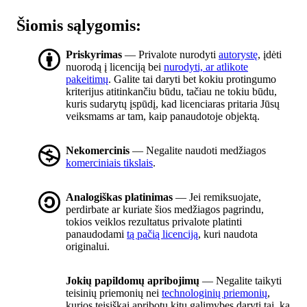
Šiomis sąlygomis:
Priskyrimas
— Privalote nurodyti
autorystę
, įdėti
nuorodą į licenciją bei
nurodyti, ar atlikote
pakeitimų
. Galite tai daryti bet kokiu protingumo
kriterijus atitinkančiu būdu, tačiau ne tokiu būdu,
kuris sudarytų įspūdį, kad licenciaras pritaria Jūsų
veiksmams ar tam, kaip panaudotoje objektą.
Nekomercinis
— Negalite naudoti medžiagos
komerciniais tikslais
.
Analogiškas platinimas
— Jei remiksuojate,
perdirbate ar kuriate šios medžiagos pagrindu,
tokios veiklos rezultatus privalote platinti
panaudodami
tą pačią licenciją
, kuri naudota
originalui.
Jokių papildomų apribojimų
— Negalite taikyti
teisinių priemonių nei
technologinių priemonių
,
kurios teisiškai apribotų kitų galimybes daryti tai, ką