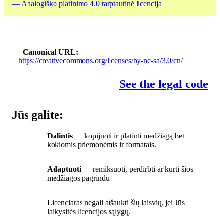
— Analogiško platinimo 4.0 tarptautinė licencija
Canonical URL
https://creativecommons.org/licenses/by-nc-sa/3.0/cn/
See the legal code
Jūs galite:
Dalintis
— kopijuoti ir platinti medžiagą bet
kokiomis priemonėmis ir formatais.
Adaptuoti
— remiksuoti, perdirbti ar kurti šios
medžiagos pagrindu
Licenciaras negali atšaukti šių laisvių, jei Jūs
laikysitės licencijos sąlygų.