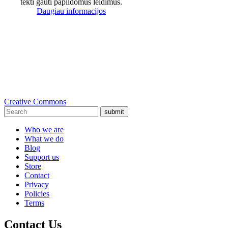
tekti gauti papildomus leidimus.
Daugiau informacijos
Creative Commons
submit
Who we are
What we do
Blog
Support us
Store
Contact
Privacy
Policies
Terms
Contact Us