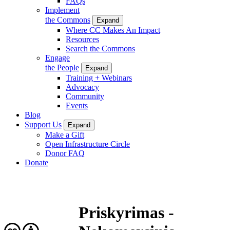
FAQs
Implement
the Commons
Expand
Where CC Makes An Impact
Resources
Search the Commons
Engage
the People
Expand
Training + Webinars
Advocacy
Community
Events
Blog
Support Us
Expand
Make a Gift
Open Infrastructure Circle
Donor FAQ
Donate
Priskyrimas -