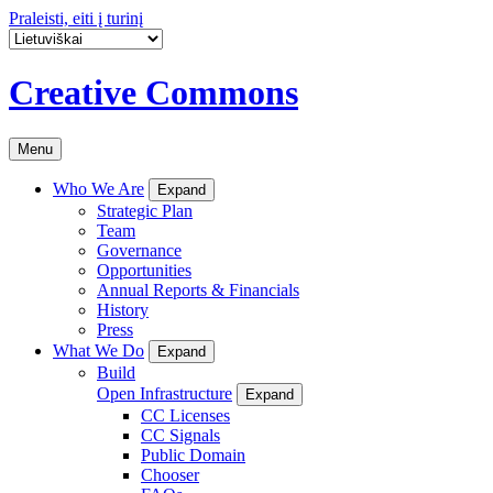
Praleisti, eiti į turinį
Creative Commons
Menu
Who We Are
Expand
Strategic Plan
Team
Governance
Opportunities
Annual Reports & Financials
History
Press
What We Do
Expand
Build
Open Infrastructure
Expand
CC Licenses
CC Signals
Public Domain
Chooser