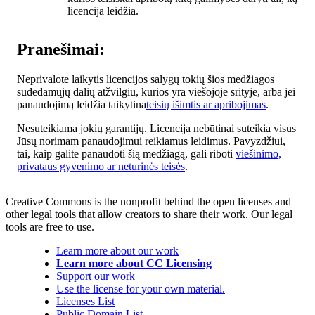
licencija leidžia.
Pranešimai:
Neprivalote laikytis licencijos salygų tokių šios medžiagos
sudedamųjų dalių atžvilgiu, kurios yra viešojoje srityje, arba jei
panaudojimą leidžia taikytina
teisių išimtis ar apribojimas
.
Nesuteikiama jokių garantijų. Licencija nebūtinai suteikia visus
Jūsų norimam panaudojimui reikiamus leidimus. Pavyzdžiui,
tai, kaip galite panaudoti šią medžiagą, gali riboti
viešinimo,
privataus gyvenimo ar neturinės teisės
.
Creative Commons is the nonprofit behind the open licenses and
other legal tools that allow creators to share their work. Our legal
tools are free to use.
Learn more about our work
Learn more about CC Licensing
Support our work
Use the license for your own material.
Licenses List
Public Domain List