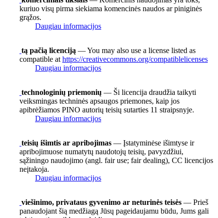
kuriuo visų pirma siekiama komencinės naudos ar piniginės
grąžos.
Daugiau informacijos
tą pačią licenciją
— You may also use a license listed as
compatible at
https://creativecommons.org/compatiblelicenses
Daugiau informacijos
technologinių priemonių
— Ši licencija draudžia taikyti
veiksmingas techninės apsaugos priemones, kaip jos
apibrėžiamos PINO autorių teisių sutarties 11 straipsnyje.
Daugiau informacijos
teisių išimtis ar apribojimas
— Įstatyminėse išimtyse ir
apribojimuose numatytų naudotojų teisių, pavyzdžiui,
sąžiningo naudojimo (angl. fair use; fair dealing), CC licencijos
neįtakoja.
Daugiau informacijos
viešinimo, privataus gyvenimo ar neturinės teisės
— Prieš
panaudojant šią medžiagą Jūsų pageidaujamu būdu, Jums gali