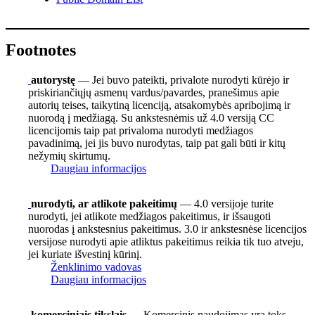
Footnotes
autorystę
— Jei buvo pateikti, privalote nurodyti kūrėjo ir
priskiriančiųjų asmenų vardus/pavardes, pranešimus apie
autorių teises, taikytiną licenciją, atsakomybės apribojimą ir
nuorodą į medžiagą. Su ankstesnėmis už 4.0 versiją CC
licencijomis taip pat privaloma nurodyti medžiagos
pavadinimą, jei jis buvo nurodytas, taip pat gali būti ir kitų
nežymių skirtumų.
Daugiau informacijos
nurodyti, ar atlikote pakeitimų
— 4.0 versijoje turite
nurodyti, jei atlikote medžiagos pakeitimus, ir išsaugoti
nuorodas į ankstesnius pakeitimus. 3.0 ir ankstesnėse licencijos
versijose nurodyti apie atliktus pakeitimus reikia tik tuo atveju,
jei kuriate išvestinį kūrinį.
Ženklinimo vadovas
Daugiau informacijos
komerciniais tikslais
— Komercinis naudojimas yra toks,