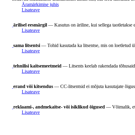
Äramärkimise juhis
Lisateave
ärilisel eesmärgil
— Kasutus on äriline, kui sellega taotletakse eel
Lisateave
sama litsentsi
— Tohid kasutada ka litsentse, mis on loetletud üh
Lisateave
tehnilisi kaitsemeetmeid
— Litsents keelab rakendada tõhusaid 
Lisateave
erand või kitsendus
— CC-litsentsid ei mõjuta kasutajate õigusi
Lisateave
reklaami-, andmekaitse- või isiklikud õigused
— Võimalik, et s
Lisateave