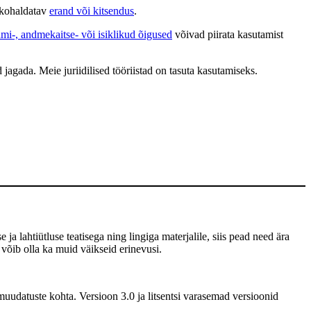
b kohaldatav
erand või kitsendus
.
ami-, andmekaitse- või isiklikud õigused
võivad piirata kasutamist
 jagada. Meie juriidilised tööriistad on tasuta kasutamiseks.
 ja lahtiütluse teatisega ning lingiga materjalile, siis pead need ära
 võib olla ka muid väikseid erinevusi.
uudatuste kohta. Versioon 3.0 ja litsentsi varasemad versioonid