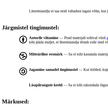
Litsentsiandja ei saa neid vabadusi tagasi võtta, kui j
Järgmistel tingimustel:
Autorile viitamine
— Pead materjali sobival viisil
tohi jääda muljet, et litsentsiandja tõstab esile sind v
Mitteäriline eesmärk
— Sa ei tohi kasutada materj
Jagamine samadel tingimustel
— Kui töötled, kuj
Lisapiirangute keeld
— Sa ei tohi rakendada õigus
Märkused: