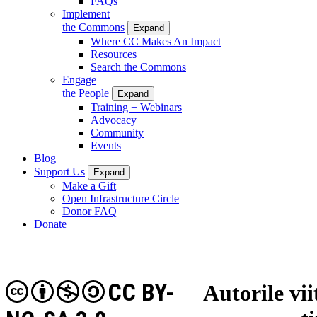
FAQs
Implement
the Commons
Expand
Where CC Makes An Impact
Resources
Search the Commons
Engage
the People
Expand
Training + Webinars
Advocacy
Community
Events
Blog
Support Us
Expand
Make a Gift
Open Infrastructure Circle
Donor FAQ
Donate
CC BY-
Autorile vi