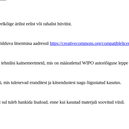
kõige ärilist eelist või rahalist hüvitist.
ilduva litsentsina aadressil
https://creativecommons.org/compatiblelice
tehnilisi kaitsemeetmeid, mis on määratletud WIPO autoriõiguse leppe a
, mis tulenevad eranditest ja kitsendustest nagu õigustatud kasutus.
ul tuleb hankida lisaload, enne kui kasutad materjali soovitud viisil.