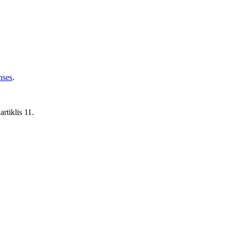
nses
.
rtiklis 11.