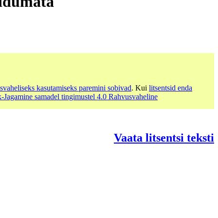
sidumata
svaheliseks kasutamiseks paremini sobivad
. Kui
litsentsid enda
rk-Jagamine samadel tingimustel 4.0 Rahvusvaheline
Vaata litsentsi teksti