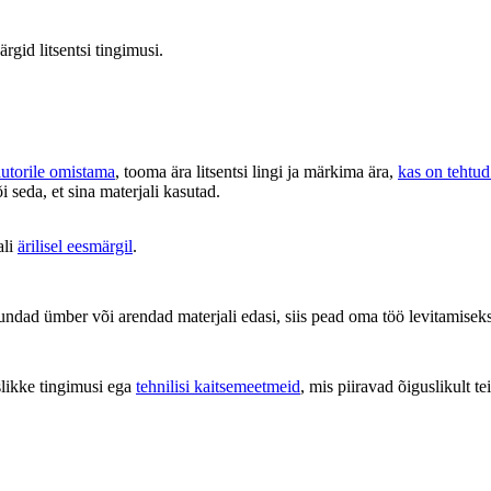
ärgid litsentsi tingimusi.
autorile omistama
, tooma ära litsentsi lingi ja märkima ära,
kas on tehtu
õi seda, et sina materjali kasutad.
ali
ärilisel eesmärgil
.
undad ümber või arendad materjali edasi, siis pead oma töö levitamise
likke tingimusi ega
tehnilisi kaitsemeetmeid
, mis piiravad õiguslikult tei