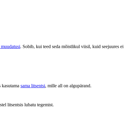
d muudatusi
. Sobib, kui teed seda mõistlikul viisil, kuid seejuures ei
ks kasutama
sama litsentsi
, mille all on algupärand.
stel litsentsis lubatu tegemist.