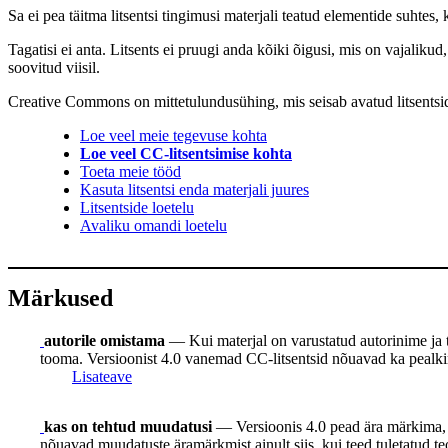
Sa ei pea täitma litsentsi tingimusi materjali teatud elementide suhte
Tagatisi ei anta. Litsents ei pruugi anda kõiki õigusi, mis on vajaliku
soovitud viisil.
Creative Commons on mittetulundusühing, mis seisab avatud litsentside j
Loe veel meie tegevuse kohta
Loe veel CC-litsentsimise kohta
Toeta meie tööd
Kasuta litsentsi enda materjali juures
Litsentside loetelu
Avaliku omandi loetelu
Märkused
autorile omistama
— Kui materjal on varustatud autorinime ja teis
tooma. Versioonist 4.0 vanemad CC-litsentsid nõuavad ka pealkirja
Lisateave
kas on tehtud muudatusi
— Versioonis 4.0 pead ära märkima, k
nõuavad muudatuste äramärkmist ainult siis, kui teed tuletatud te