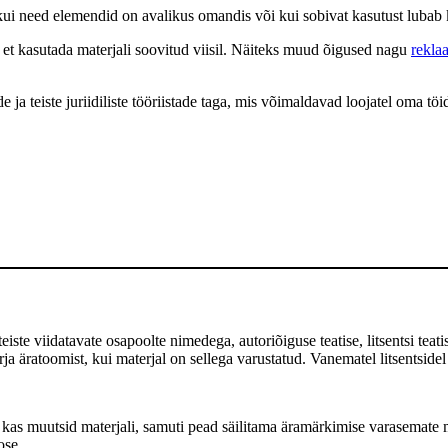
s, kui need elemendid on avalikus omandis või kui sobivat kasutust luba
d, et kasutada materjali soovitud viisil. Näiteks muud õigused nagu
rekla
a teiste juriidiliste tööriistade taga, mis võimaldavad loojatel oma töid
te viidatavate osapoolte nimedega, autoriõiguse teatise, litsentsi teatise
 äratoomist, kui materjal on sellega varustatud. Vanematel litsentsidel
as muutsid materjali, samuti pead säilitama äramärkimise varasemate m
ose.