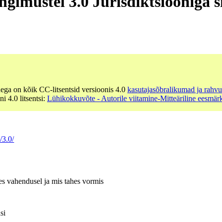
ingimustel 3.0 Jurisdiktsiooniga 
dega on kõik CC-litsentsid versioonis 4.0
kasutajasõbralikumad ja rahvu
ni 4.0 litsentsi:
Lühikokkuvõte - Autorile viitamine-Mitteäriline eesmä
/3.0/
hes vahendusel ja mis tahes vormis
si