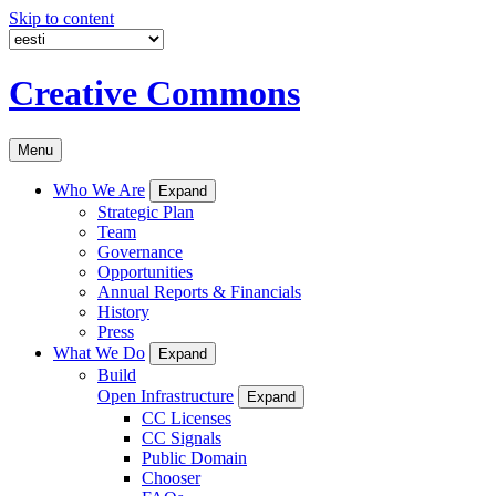
Skip to content
Creative Commons
Menu
Who We Are
Expand
Strategic Plan
Team
Governance
Opportunities
Annual Reports & Financials
History
Press
What We Do
Expand
Build
Open Infrastructure
Expand
CC Licenses
CC Signals
Public Domain
Chooser