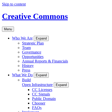
Skip to content
Creative Commons
Menu
Who We Are
Expand
Strategic Plan
Team
Governance
Opportunities
Annual Reports & Financials
History
Press
What We Do
Expand
Build
Open Infrastructure
Expand
CC Licenses
CC Signals
Public Domain
Chooser
FAQs