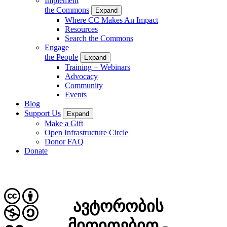
Implement
the Commons
Expand
Where CC Makes An Impact
Resources
Search the Commons
Engage
the People
Expand
Training + Webinars
Advocacy
Community
Events
Blog
Support Us
Expand
Make a Gift
Open Infrastructure Circle
Donor FAQ
Donate
ავტორობის
მითითებით -