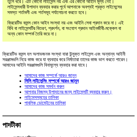
তুলে ধরে। এটি কোনো লাইসেন্স নয় এবং এর কোনো আইনি মূল্য নেই।
লাইসেন্সধারী উপাদান ব্যবহার করার পূর্বে আপনাকে অবশ্যই প্রকৃত লাইসেন্সের
সমস্ত শর্তাবলী এবং শর্তসমূহ পর্যালোচনা করতে হবে।
ক্রিয়েটিভ কমন্স কোন আইন সংস্থা নয় এবং আইনি সেবা প্রদান করে না। এই
বিধি বা লাইসেন্সটির বিতরণ, প্রদর্শন, বা সংযোগ প্রদান আইনজীবী-মক্কেল বা
অন্য কোন সম্পর্ক তৈরি করে না।
ক্রিয়েটিভ কমন্স হল অলাভজনক সংস্থা যারা উন্মুক্ত লাইসেন্স এবং অন্যান্য আইনী
সরঞ্জামগুলি নিয়ে কাজ করে যা ব্যবহার করে নির্মাতারা তাদের কাজ ভাগ করতে পারেন।
আমাদের আইনি সরঞ্জামগুলি বিনামূল্যে ব্যবহার করা যাবে।
আমাদের কাজ সম্পর্কে আরও জানুন
সিসি লাইসেন্সিং সম্পর্কে আরও জানুন
আমাদের কাজ সমর্থন করুন
আপনার নিজস্ব উপাদানের জন্য লাইসেন্সটি ব্যবহার করুন।
লাইসেন্সসমূহের তালিকা
পাবলিক ডোমেইনের তালিকা
পাদটীকা