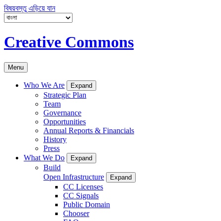
বিষয়বস্তু এড়িয়ে যান
Creative Commons
Menu
Who We Are
Expand
Strategic Plan
Team
Governance
Opportunities
Annual Reports & Financials
History
Press
What We Do
Expand
Build
Open Infrastructure
Expand
CC Licenses
CC Signals
Public Domain
Chooser