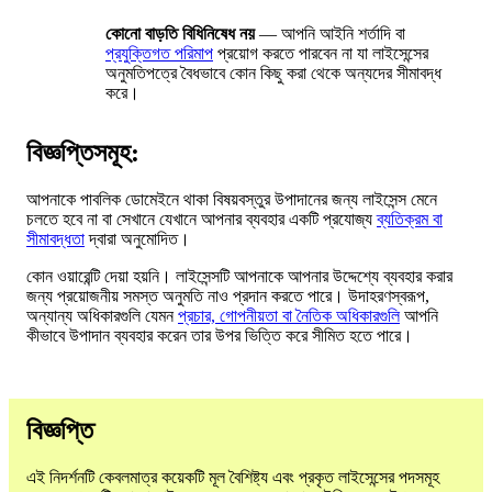
কোনো বাড়তি বিধিনিষেধ নয়
— আপনি আইনি শর্তাদি বা
প্রযুক্তিগত পরিমাপ
প্রয়োগ করতে পারবেন না যা লাইসেন্সের
অনুমতিপত্রে বৈধভাবে কোন কিছু করা থেকে অন্যদের সীমাবদ্ধ
করে।
বিজ্ঞপ্তিসমূহ:
আপনাকে পাবলিক ডোমেইনে থাকা বিষয়বস্তুর উপাদানের জন্য লাইসেন্স মেনে
চলতে হবে না বা সেখানে যেখানে আপনার ব্যবহার একটি প্রযোজ্য
ব্যতিক্রম বা
সীমাবদ্ধতা
দ্বারা অনুমোদিত।
কোন ওয়ারেন্টি দেয়া হয়নি। লাইসেন্সটি আপনাকে আপনার উদ্দেশ্যে ব্যবহার করার
জন্য প্রয়োজনীয় সমস্ত অনুমতি নাও প্রদান করতে পারে। উদাহরণস্বরূপ,
অন্যান্য অধিকারগুলি যেমন
প্রচার, গোপনীয়তা বা নৈতিক অধিকারগুলি
আপনি
কীভাবে উপাদান ব্যবহার করেন তার উপর ভিত্তি করে সীমিত হতে পারে।
বিজ্ঞপ্তি
এই নিদর্শনটি কেবলমাত্র কয়েকটি মূল বৈশিষ্ট্য এবং প্রকৃত লাইসেন্সের পদসমূহ