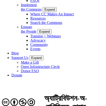
FAQs
Implement
the Commons
Expand
Where CC Makes An Impact
Resources
Search the Commons
Engage
the People
Expand
Training + Webinars
Advocacy
Community
Events
Blog
Support Us
Expand
Make a Gift
Open Infrastructure Circle
Donor FAQ
Donate
অ্যাট্রিবিউশন-অ-