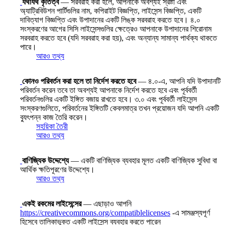
যথাযথ কৃতিত্ব
— সরবরাহ করা হলে, আপনাকে অবশ্যই স্রষ্টা এবং
অ্যাট্রিবিউশন পার্টিগুলির নাম, কপিরাইট বিজ্ঞপ্তি, লাইসেন্স বিজ্ঞপ্তি, একটি
দাবিত্যাগ বিজ্ঞপ্তি এবং উপাদানের একটি লিঙ্ক সরবরাহ করতে হবে। ৪.০
সংস্করণের আগের সিসি লাইসেন্সগুলির ক্ষেত্রেও আপনাকে উপাদানের শিরোনাম
সরবরাহ করতে হবে (যদি সরবরাহ করা হয়), এবং অন্যান্য সামান্য পার্থক্য থাকতে
পারে।
আরও তথ্য
কোনও পরিবর্তন করা হলে তা নির্দেশ করতে হবে
— ৪.০-এ, আপনি যদি উপাদানটি
পরিবর্তন করেন তবে তা অবশ্যই আপনাকে নির্দেশ করতে হবে এবং পূর্ববর্তী
পরিবর্তনগুলির একটি ইঙ্গিত বজায় রাখতে হবে। ৩.০ এবং পূর্ববর্তী লাইসেন্স
সংস্করণগুলিতে, পরিবর্তনের ইঙ্গিতটি কেবলমাত্র তখন প্রয়োজন যদি আপনি একটি
ব্যুৎপন্ন কাজ তৈরি করেন।
সহয়িকা তৈরী
আরও তথ্য
বাণিজ্যিক উদ্দেশ্যে
— একটি বাণিজ্যিক ব্যবহার মূলত একটি বাণিজ্যিক সুবিধা বা
আর্থিক ক্ষতিপূরণের উদ্দেশ্যে।
আরও তথ্য
একই রকমের লাইসেন্সের
— এছাড়াও আপনি
https://creativecommons.org/compatiblelicenses
-এ সামঞ্জস্যপূর্ণ
হিসেবে তালিকাভুক্ত একটি লাইসেন্স ব্যবহার করতে পারেন