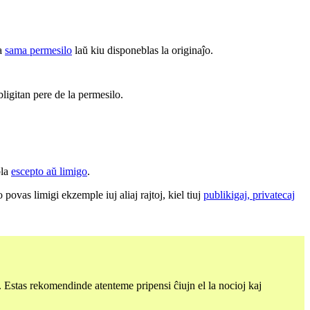
la
sama permesilo
laŭ kiu disponeblas la originaĵo.
bligitan pere de la permesilo.
bla
escepto aŭ limigo
.
povas limigi ekzemple iuj aliaj rajtoj, kiel tiuj
publikigaj, privatecaj
. Estas rekomendinde atenteme pripensi ĉiujn el la nocioj kaj