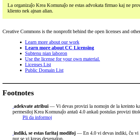
La organizaĵo Krea Komunaĵo ne estas advokata firmao kaj ne proviza
kliento nek ajnan alian.
Creative Commons is the nonprofit behind the open licenses and other le
Learn more about our work
Learn more about CC Licensing
Subtenu nian laboron
Use the license for your own material.
Licenses List
Public Domain List
Footnotes
adekvate atribui
— Vi devas provizi la nomojn de la kreinto kaj at
permesiloj Krea Komunaĵo antaŭ 4.0 ankaŭ postulas provizi titolon
Pli da informoj
indiki, se estas faritaj modifoj
— En 4.0 vi devas indiki, ĉu vi m
nur se vi kreas devenaĵon.