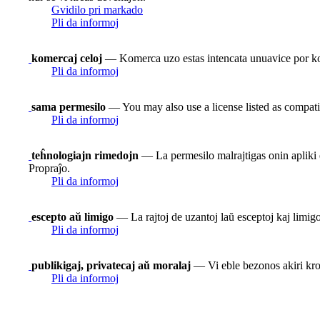
Gvidilo pri markado
Pli da informoj
komercaj celoj
— Komerca uzo estas intencata unuavice por 
Pli da informoj
sama permesilo
— You may also use a license listed as compati
Pli da informoj
teĥnologiajn rimedojn
— La permesilo malrajtigas onin apliki e
Propraĵo.
Pli da informoj
escepto aŭ limigo
— La rajtoj de uzantoj laŭ esceptoj kaj limigoj
Pli da informoj
publikigaj, privatecaj aŭ moralaj
— Vi eble bezonos akiri krom
Pli da informoj