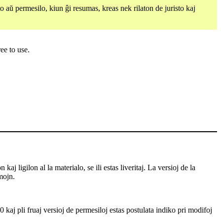
aŭ permesilo, kiun ĝi resumas, kreas nek rilaton de juristo kaj
ee to use.
j ligilon al la materialo, se ili estas liveritaj. La versioj de la
mojn.
 kaj pli fruaj versioj de permesiloj estas postulata indiko pri modifoj