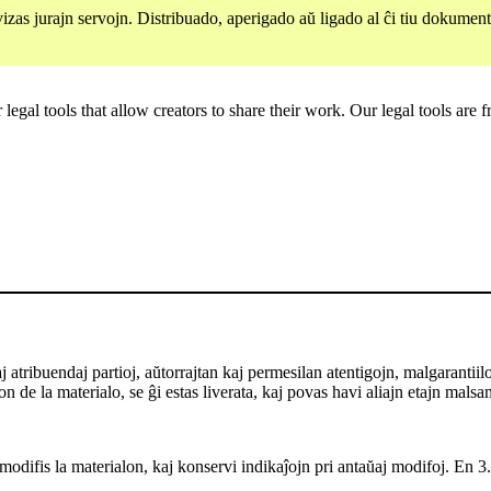
s jurajn servojn. Distribuado, aperigado aŭ ligado al ĉi tiu dokumento 
gal tools that allow creators to share their work. Our legal tools are fr
ribuendaj partioj, aŭtorrajtan kaj permesilan atentigojn, malgarantiilon ka
 de la materialo, se ĝi estas liverata, kaj povas havi aliajn etajn malsa
odifis la materialon, kaj konservi indikaĵojn pri antaŭaj modifoj. En 3.0