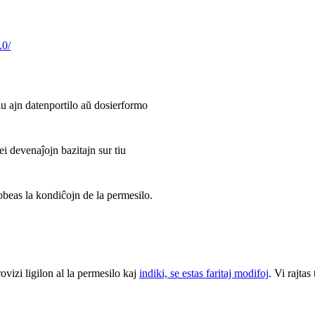
.0/
iu ajn datenportilo aŭ dosierformo
ei devenaĵojn bazitajn sur tiu
 obeas la kondiĉojn de la permesilo.
rovizi ligilon al la permesilo kaj
indiki, se estas faritaj modifoj
. Vi rajtas