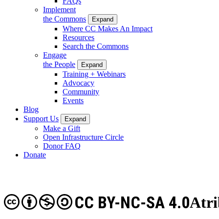
FAQs
Implement
the Commons
Expand
Where CC Makes An Impact
Resources
Search the Commons
Engage
the People
Expand
Training + Webinars
Advocacy
Community
Events
Blog
Support Us
Expand
Make a Gift
Open Infrastructure Circle
Donor FAQ
Donate
CC BY-NC-SA 4.0
Atr