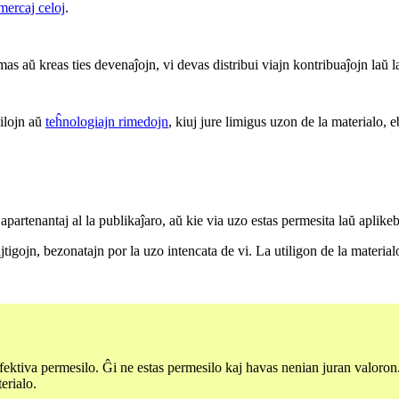
mercaj celoj
.
mas aŭ kreas ties devenaĵojn, vi devas distribui viajn kontribuaĵojn laŭ 
 ilojn aŭ
teĥnologiajn rimedojn
, kiuj jure limigus uzon de la materialo, e
apartenantaj al la publikaĵaro, aŭ kie via uzo estas permesita laŭ aplike
tigojn, bezonatajn por la uzo intencata de vi. La utiligon de la materialo 
efektiva permesilo. Ĝi ne estas permesilo kaj havas nenian juran valoron
erialo.