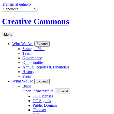
Transiri al enhavo
Creative Commons
Menu
Who We Are
Expand
Strategic Plan
Team
Governance
Opportunities
Annual Reports & Financials
History
Press
What We Do
Expand
Build
Open Infrastructure
Expand
CC Licenses
CC Signals
Public Domain
Chooser