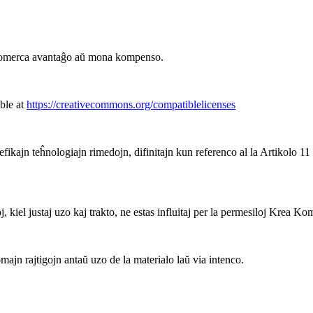
komerca avantaĝo aŭ mona kompenso.
ble at
https://creativecommons.org/compatiblelicenses
fikajn teĥnologiajn rimedojn, difinitajn kun referenco al la Artikolo 11
, kiel justaj uzo kaj trakto, ne estas influitaj per la permesiloj Krea K
ajn rajtigojn antaŭ uzo de la materialo laŭ via intenco.