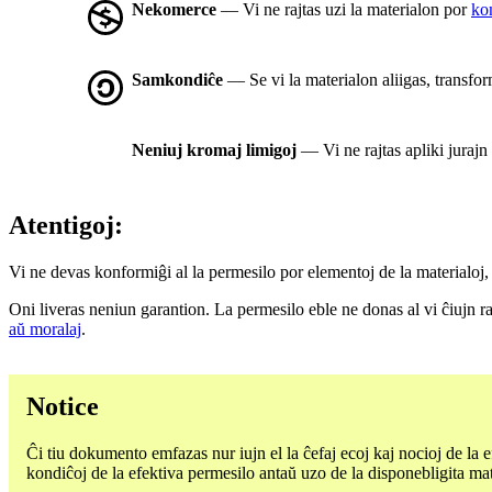
Nekomerce
— Vi ne rajtas uzi la materialon por
ko
Samkondiĉe
— Se vi la materialon aliigas, transfor
Neniuj kromaj limigoj
— Vi ne rajtas apliki jurajn
Atentigoj:
Vi ne devas konformiĝi al la permesilo por elementoj de la materialoj, 
Oni liveras neniun garantion. La permesilo eble ne donas al vi ĉiujn raj
aŭ moralaj
.
Notice
Ĉi tiu dokumento emfazas nur iujn el la ĉefaj ecoj kaj nocioj de la 
kondiĉoj de la efektiva permesilo antaŭ uzo de la disponebligita mat