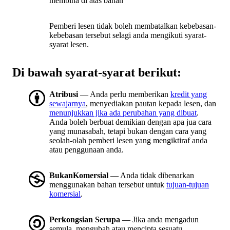
membina di atas bahan
Pemberi lesen tidak boleh membatalkan kebebasan-
kebebasan tersebut selagi anda mengikuti syarat-
syarat lesen.
Di bawah syarat-syarat berikut:
Atribusi
— Anda perlu memberikan
kredit yang
sewajarnya
, menyediakan pautan kepada lesen, dan
menunjukkan jika ada perubahan yang dibuat
.
Anda boleh berbuat demikian dengan apa jua cara
yang munasabah, tetapi bukan dengan cara yang
seolah-olah pemberi lesen yang mengiktiraf anda
atau penggunaan anda.
BukanKomersial
— Anda tidak dibenarkan
menggunakan bahan tersebut untuk
tujuan-tujuan
komersial
.
Perkongsian Serupa
— Jika anda mengadun
semula, mengubah atau mencipta sesuatu