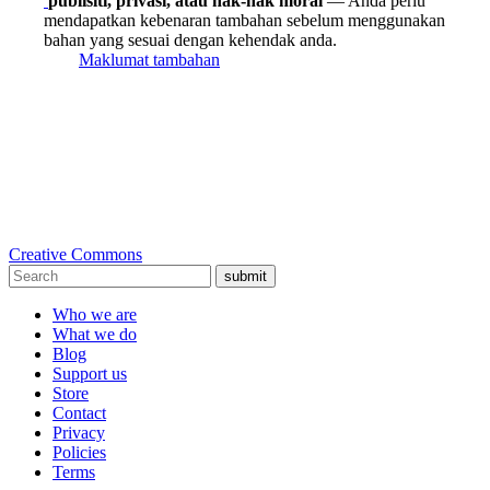
publisiti, privasi, atau hak-hak moral
— Anda perlu
mendapatkan kebenaran tambahan sebelum menggunakan
bahan yang sesuai dengan kehendak anda.
Maklumat tambahan
Creative Commons
submit
Who we are
What we do
Blog
Support us
Store
Contact
Privacy
Policies
Terms