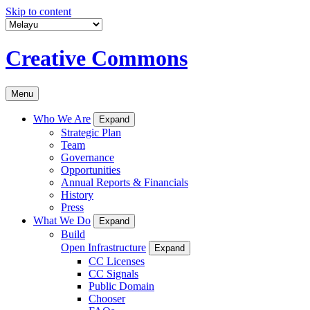
Skip to content
Creative Commons
Menu
Who We Are
Expand
Strategic Plan
Team
Governance
Opportunities
Annual Reports & Financials
History
Press
What We Do
Expand
Build
Open Infrastructure
Expand
CC Licenses
CC Signals
Public Domain
Chooser