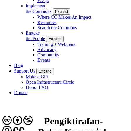
FAQs
Implement
the Commons
Expand
Where CC Makes An Impact
Resources
Search the Commons
Engage
the People
Expand
Training + Webinars
Advocacy
Community
Events
Blog
Support Us
Expand
Make a Gift
Open Infrastructure Circle
Donor FAQ
Donate
Pengiktirafan-
CC