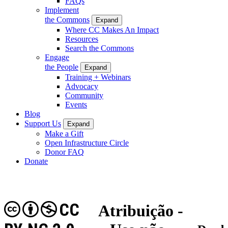
FAQs
Implement
the Commons
Expand
Where CC Makes An Impact
Resources
Search the Commons
Engage
the People
Expand
Training + Webinars
Advocacy
Community
Events
Blog
Support Us
Expand
Make a Gift
Open Infrastructure Circle
Donor FAQ
Donate
CC
Atribuição -