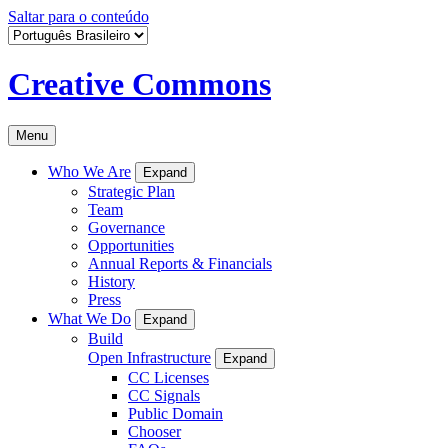
Saltar para o conteúdo
Creative Commons
Menu
Who We Are
Expand
Strategic Plan
Team
Governance
Opportunities
Annual Reports & Financials
History
Press
What We Do
Expand
Build
Open Infrastructure
Expand
CC Licenses
CC Signals
Public Domain
Chooser