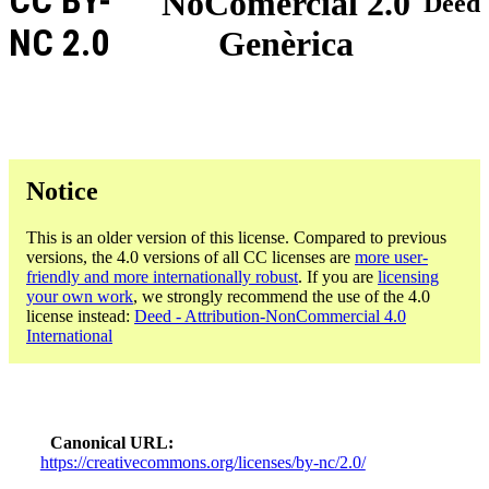
CC BY-
NoComercial 2.0
Deed
NC 2.0
Genèrica
Notice
This is an older version of this license. Compared to previous
versions, the 4.0 versions of all CC licenses are
more user-
friendly and more internationally robust
. If you are
licensing
your own work
, we strongly recommend the use of the 4.0
license instead:
Deed - Attribution-NonCommercial 4.0
International
Canonical URL
https://creativecommons.org/licenses/by-nc/2.0/