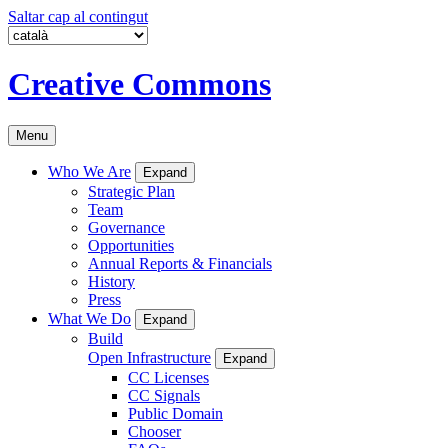
Saltar cap al contingut
Creative Commons
Menu
Who We Are
Expand
Strategic Plan
Team
Governance
Opportunities
Annual Reports & Financials
History
Press
What We Do
Expand
Build
Open Infrastructure
Expand
CC Licenses
CC Signals
Public Domain
Chooser