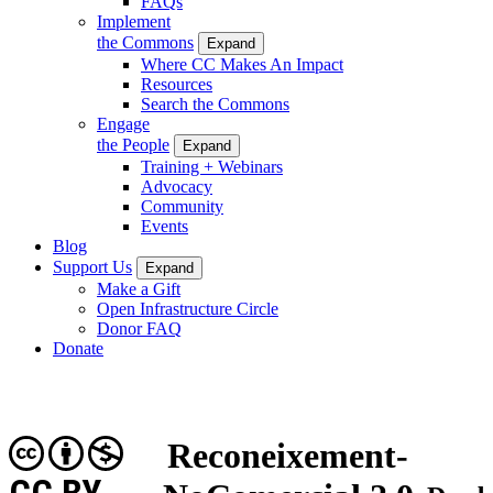
FAQs
Implement
the Commons
Expand
Where CC Makes An Impact
Resources
Search the Commons
Engage
the People
Expand
Training + Webinars
Advocacy
Community
Events
Blog
Support Us
Expand
Make a Gift
Open Infrastructure Circle
Donor FAQ
Donate
Reconeixement-