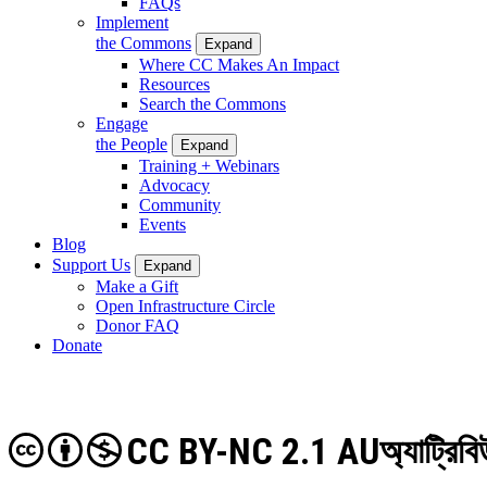
FAQs
Implement
the Commons
Expand
Where CC Makes An Impact
Resources
Search the Commons
Engage
the People
Expand
Training + Webinars
Advocacy
Community
Events
Blog
Support Us
Expand
Make a Gift
Open Infrastructure Circle
Donor FAQ
Donate
CC BY-NC 2.1 AU
অ্যাট্রিব