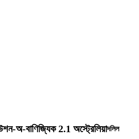
িউশন-অ-বাণিজ্যিক 2.1 অস্ট্রেলিয়া
দলিল