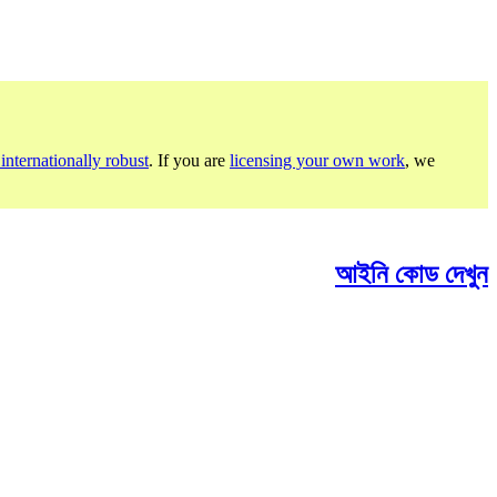
internationally robust
. If you are
licensing your own work
, we
আইনি কোড দেখুন