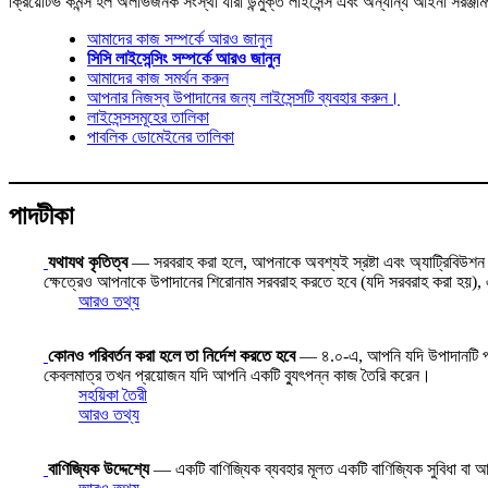
ক্রিয়েটিভ কমন্স হল অলাভজনক সংস্থা যারা উন্মুক্ত লাইসেন্স এবং অন্যান্য আইনী সরঞ্জা
আমাদের কাজ সম্পর্কে আরও জানুন
সিসি লাইসেন্সিং সম্পর্কে আরও জানুন
আমাদের কাজ সমর্থন করুন
আপনার নিজস্ব উপাদানের জন্য লাইসেন্সটি ব্যবহার করুন।
লাইসেন্সসমূহের তালিকা
পাবলিক ডোমেইনের তালিকা
পাদটীকা
যথাযথ কৃতিত্ব
— সরবরাহ করা হলে, আপনাকে অবশ্যই স্রষ্টা এবং অ্যাট্রিবিউশন পার
ক্ষেত্রেও আপনাকে উপাদানের শিরোনাম সরবরাহ করতে হবে (যদি সরবরাহ করা হয়), এব
আরও তথ্য
কোনও পরিবর্তন করা হলে তা নির্দেশ করতে হবে
— ৪.০-এ, আপনি যদি উপাদানটি পরিবর্
কেবলমাত্র তখন প্রয়োজন যদি আপনি একটি ব্যুৎপন্ন কাজ তৈরি করেন।
সহয়িকা তৈরী
আরও তথ্য
বাণিজ্যিক উদ্দেশ্যে
— একটি বাণিজ্যিক ব্যবহার মূলত একটি বাণিজ্যিক সুবিধা বা আর্