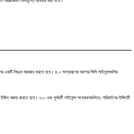
সরঞ্জামগুলি বিনামূল্যে ব্যবহার করা যাবে।
পাদানের একটি লিঙ্ক সরবরাহ করতে হবে। ৪.০ সংস্করণের আগের সিসি লাইসেন্সগুলির
গিত বজায় রাখতে হবে। ৩.০ এবং পূর্ববর্তী লাইসেন্স সংস্করণগুলিতে, পরিবর্তনের ইঙ্গিতটি