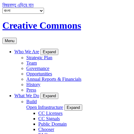
বিষয়বস্তু এড়িয়ে যান
Creative Commons
Menu
Who We Are
Expand
Strategic Plan
Team
Governance
Opportunities
Annual Reports & Financials
History
Press
What We Do
Expand
Build
Open Infrastructure
Expand
CC Licenses
CC Signals
Public Domain
Chooser