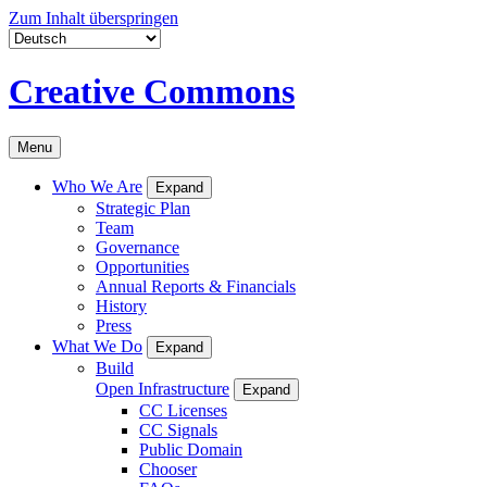
Zum Inhalt überspringen
Creative Commons
Menu
Who We Are
Expand
Strategic Plan
Team
Governance
Opportunities
Annual Reports & Financials
History
Press
What We Do
Expand
Build
Open Infrastructure
Expand
CC Licenses
CC Signals
Public Domain
Chooser