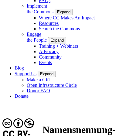
FAQs
Implement
the Commons
Expand
Where CC Makes An Impact
Resources
Search the Commons
Engage
the People
Expand
Training + Webinars
Advocacy
Community
Events
Blog
Support Us
Expand
Make a Gift
Open Infrastructure Circle
Donor FAQ
Donate
Namensnennung-
CC BY-